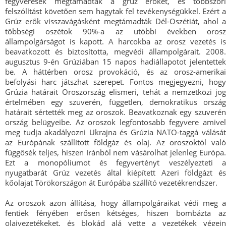
fegyveresek megtámadták a grúz erőket, és többszöri
felszólítást követően sem hagytak fel tevékenységükkel. Ezért a
Grúz erők visszavágásként megtámadták Dél-Oszétiát, ahol a
többségi oszétok 90%-a az utóbbi években orosz
állampolgárságot is kapott. A harcokba az orosz vezetés is
beavatkozott és biztosította, megvédi állampolgárait. 2008.
augusztus 9-én Grúziában 15 napos hadiállapotot jelentettek
be. A háttérben orosz provokáció, és az orosz-amerikai
befolyási harc játszhat szerepet. Fontos megjegyezni, hogy
Grúzia határait Oroszország elismeri, tehát a nemzetközi jog
értelmében egy szuverén, független, demokratikus ország
határait sértették meg az oroszok. Beavatkoznak egy szuverén
ország belügyeibe. Az oroszok legfontosabb fegyvere amivel
meg tudja akadályozni Ukrajna és Grúzia NATO-taggá válását
az Európának szállított földgáz és olaj. Az oroszoktól való
függősék teljes, hiszen Iránból nem vásárolhat jelenleg Európa.
Ezt a monopóliumot és fegyvertényt veszélyezteti a
nyugatbarát Grúz vezetés által kiépített Azeri földgázt és
kőolajat Törökországon át Európába szállító vezetékrendszer.
Az oroszok azon állítása, hogy állampolgáraikat védi meg a
fentiek fényében erősen kétséges, hiszen bombázta az
olajvezetékeket, és blokád alá vette a vezetékek végein