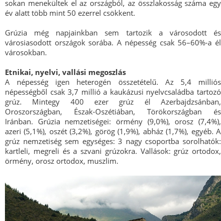
sokan menekültek el az országból, az összlakosság száma egy
év alatt több mint 50 ezerrel csökkent.
Grúzia még napjainkban sem tartozik a városodott és
városiasodott országok sorába. A népesség csak 56–60%-a él
városokban.
Etnikai, nyelvi, vallási megoszlás
A népesség igen heterogén összetételű. Az 5,4 milliós
népességből csak 3,7 millió a kaukázusi nyelvcsaládba tartozó
grúz. Mintegy 400 ezer grúz él Azerbajdzsánban,
Oroszországban, Észak-Oszétiában, Törökországban és
Iránban. Grúzia nemzetiségei: örmény (9,0%), orosz (7,4%),
azeri (5,1%), oszét (3,2%), görög (1,9%), abház (1,7%), egyéb. A
grúz nemzetiség sem egységes: 3 nagy csoportba sorolhatók:
kartleli, megreli és a szvani grúzokra. Vallások: grúz ortodox,
örmény, orosz ortodox, muszlim.