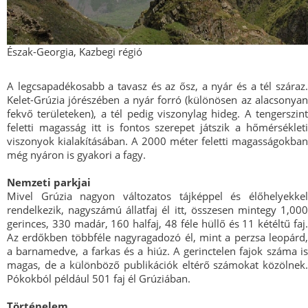
Észak-Georgia, Kazbegi régió
A legcsapadékosabb a tavasz és az ősz, a nyár és a tél száraz.
Kelet-Grúzia jórészében a nyár forró (különösen az alacsonyan
fekvő területeken), a tél pedig viszonylag hideg. A tengerszint
feletti magasság itt is fontos szerepet játszik a hőmérsékleti
viszonyok kialakításában. A 2000 méter feletti magasságokban
még nyáron is gyakori a fagy.
Nemzeti parkjai
Mivel Grúzia nagyon változatos tájképpel és élőhelyekkel
rendelkezik, nagyszámú állatfaj él itt, összesen mintegy 1,000
gerinces, 330 madár, 160 halfaj, 48 féle hüllő és 11 kétéltű faj.
Az erdőkben többféle nagyragadozó él, mint a perzsa leopárd,
a barnamedve, a farkas és a hiúz. A gerinctelen fajok száma is
magas, de a különböző publikációk eltérő számokat közölnek.
Pókokból például 501 faj él Grúziában.
Történelem