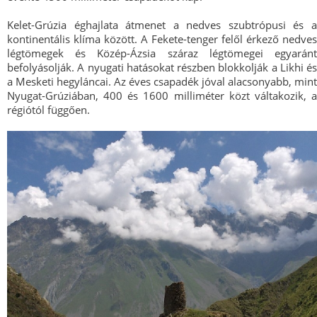
Kelet-Grúzia éghajlata átmenet a nedves szubtrópusi és a
kontinentális klíma között. A Fekete-tenger felől érkező nedves
légtömegek és Közép-Ázsia száraz légtömegei egyaránt
befolyásolják. A nyugati hatásokat részben blokkolják a Likhi és
a Mesketi hegyláncai. Az éves csapadék jóval alacsonyabb, mint
Nyugat-Grúziában, 400 és 1600 milliméter közt váltakozik, a
régiótól függően.