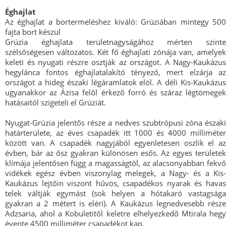
Éghajlat
Az éghajlat a bortermeléshez kiváló: Grúziában mintegy 500
fajta bort készül
Grúzia éghajlata területnagyságához mérten szinte
szélsőségesen változatos. Két fő éghajlati zónája van, amelyek
keleti és nyugati részre osztják az országot. A Nagy-Kaukázus
hegylánca fontos éghajlatalakító tényező, mert elzárja az
országot a hideg északi légáramlatok elöl. A déli Kis-Kaukázus
ugyanakkor az Ázisa felől érkező forró és száraz légtömegek
hatásaitól szigeteli el Grúziát.
Nyugat-Grúzia jelentős része a nedves szubtrópusi zóna északi
határterülete, az éves csapadék itt 1000 és 4000 milliméter
között van. A csapadék nagyjából egyenletesen oszlik el az
évben, bár az ősz gyakran különösen esős. Az egyes területek
klímája jelentősen függ a magasságtól, az alacsonyabban fekvő
vidékek egész évben viszonylag melegek, a Nagy- és a Kis-
Kaukázus lejtőin viszont hűvös, csapadékos nyarak és havas
telek váltják egymást (sok helyen a hótakaró vastagsága
gyakran a 2 métert is eléri). A Kaukázus legnedvesebb része
Adzsaria, ahol a Kobuletitől keletre elhelyezkedő Mtirala hegy
évente 4500 milliméter csapadékot kap.