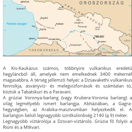
A Kis-Kaukázus számos, többnyire vulkanikus eredetű
hegyláncból áll, amelyek nem emelkednek 3400 méternél
magasabbra. A térség jellemző helyei: a Dzsavakethi vulkanikus
fennsíkja, ásványvíz- és melegvízforrások és számtalan tó,
köztük a Tabatskuri és a Paravani.
A grúziai Voronya-barlang (vagy Krubera-Voronia barlang) a
világ legmélyebb ismert barlangja. Abháziában, a Gagra-
hegységben, az Arabika-maszívumban helyezkedik el. A
barlangon belüli legnagyobb szintkülönbség 2140 (ą 9) méter.
Legnagyobb víztárolója a Dzsvari-víztároló. Grúzia fő folyói a
Rioni és a Mtkvari.