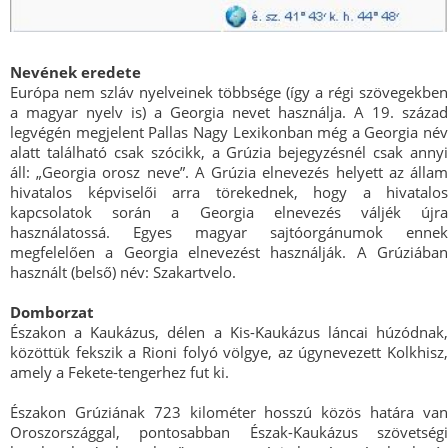
Nevének eredete
Európa nem szláv nyelveinek többsége (így a régi szövegekben
a magyar nyelv is) a Georgia nevet használja. A 19. század
legvégén megjelent Pallas Nagy Lexikonban még a Georgia név
alatt található csak szócikk, a Grúzia bejegyzésnél csak annyi
áll: „Georgia orosz neve”. A Grúzia elnevezés helyett az állam
hivatalos képviselői arra törekednek, hogy a hivatalos
kapcsolatok során a Georgia elnevezés váljék újra
használatossá. Egyes magyar sajtóorgánumok ennek
megfelelően a Georgia elnevezést használják. A Grúziában
használt (belső) név: Szakartvelo.
Domborzat
Északon a Kaukázus, délen a Kis-Kaukázus láncai húzódnak,
közöttük fekszik a Rioni folyó völgye, az úgynevezett Kolkhisz,
amely a Fekete-tengerhez fut ki.
Északon Grúziának 723 kilométer hosszú közös határa van
Oroszországgal, pontosabban Észak-Kaukázus szövetségi