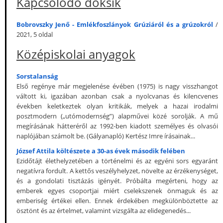
Kapcsolódó doksik
Bobrovszky Jenő - Emlékfoszlányok Grúziáról és a grúzokról
/
2021, 5 oldal
Középiskolai anyagok
Sorstalanság
Első regénye már megjelenése évében (1975) is nagy visszhangot
váltott ki, igazában azonban csak a nyolcvanas és kilencvenes
években keletkeztek olyan kritikák, melyek a hazai irodalmi
posztmodern („utómodernség”) alapművei közé sorolják. A mű
megírásának hátteréről az 1992-ben kiadott személyes és olvasói
naplójában számolt be. (Gályanapló) Kertész Imre írásainak...
József Attila költészete a 30-as évek második felében
Ezidőtájt élethelyzetében a történelmi és az egyéni sors egyaránt
negatívra fordult. A kettős veszélyhelyzet, növelte az érzékenységet,
és a gondolati tisztázás igényét. Próbálta megérteni, hogy az
emberek egyes csoportjai miért cselekszenek önmaguk és az
emberiség értékei ellen. Ennek érdekében megkülönböztette az
ösztönt és az értelmet, valamint vizsgálta az elidegenedés...