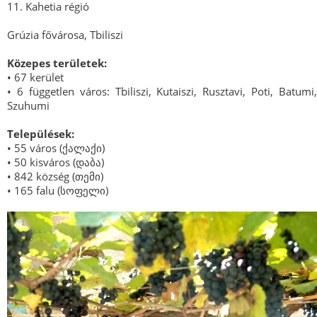
11. Kahetia régió
Grúzia fővárosa, Tbiliszi
Közepes területek:
• 67 kerület
• 6 független város: Tbiliszi, Kutaiszi, Rusztavi, Poti, Batumi,
Szuhumi
Települések:
• 55 város (ქალაქი)
• 50 kisváros (დაბა)
• 842 község (თემი)
• 165 falu (სოფელი)