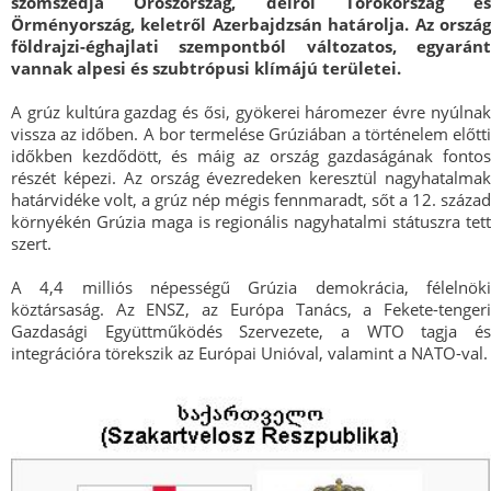
szomszédja Oroszország, délről Törökország és
Örményország, keletről Azerbajdzsán határolja. Az ország
földrajzi-éghajlati szempontból változatos, egyaránt
vannak alpesi és szubtrópusi klímájú területei.
A grúz kultúra gazdag és ősi, gyökerei háromezer évre nyúlnak
vissza az időben. A bor termelése Grúziában a történelem előtti
időkben kezdődött, és máig az ország gazdaságának fontos
részét képezi. Az ország évezredeken keresztül nagyhatalmak
határvidéke volt, a grúz nép mégis fennmaradt, sőt a 12. század
környékén Grúzia maga is regionális nagyhatalmi státuszra tett
szert.
A 4,4 milliós népességű Grúzia demokrácia, félelnöki
köztársaság. Az ENSZ, az Európa Tanács, a Fekete-tengeri
Gazdasági Együttműködés Szervezete, a WTO tagja és
integrációra törekszik az Európai Unióval, valamint a NATO-val.