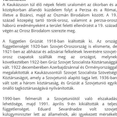
A Kaukázuson túl élő népek feletti uralomért az ókorban és a
középkorban állandó küzdelem folyt a Perzsa és a Római,
illetve a Bizánci, majd az Oszmán Birodalom között. A 19.
század közepéig tartó török-orosz, valamint a perzsa-orosz
háború eredményeként a terület feletti ellenőrzést a 19. század
végén az Orosz Birodalom szerezte meg.
A független Grúziát 1918-ban kiáltották ki. Az ország
függetlenségét 1920-ban Szovjet-Oroszország is elismerte, de
1921-ben az abháziai és adzsáriai felkelések leverésére szovjet-
orosz csapatok szállták meg az országot, melynek
következtében 1922-ben Grúz Szovjet Szocialista Köztársasággá
vált. 1922 decemberében Azerbajdzsánnal és Örményországgal
megalakították a Kaukázusontúli Szovjet Szocialista Szövetségi
Köztársaságot, amely a Szovjetunió alapító tagja lett. 1936-ban
vált szét a három köztársaság, és Grúziát a Szovjetunió egyik
önálló tagköztársaságává nyilvánították.
1990-ben felmerült a Szovjetuniótól való elszakadás
lehetősége, majd 1991. április 9-én kikiáltották a teljes
függetlenséget. Eduard Sevardnadze volt szovjet
külügyminiszter lett az államelnök, aki igyekezett mérsékelt