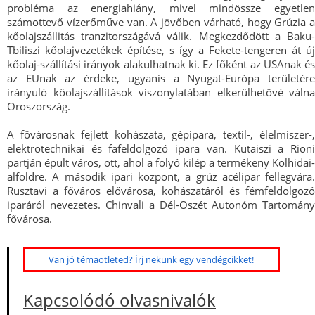
probléma az energiahiány, mivel mindössze egyetlen
számottevő vízerőműve van. A jövőben várható, hogy Grúzia a
kőolajszállitás tranzitországává válik. Megkezdődött a Baku-
Tbiliszi kőolajvezetékek építése, s így a Fekete-tengeren át új
kőolaj-szállítási irányok alakulhatnak ki. Ez főként az USAnak és
az EUnak az érdeke, ugyanis a Nyugat-Európa területére
irányuló kőolajszállítások viszonylatában elkerülhetővé válna
Oroszország.
A fővárosnak fejlett kohászata, gépipara, textil-, élelmiszer-,
elektrotechnikai és fafeldolgozó ipara van. Kutaiszi a Rioni
partján épült város, ott, ahol a folyó kilép a termékeny Kolhidai-
alföldre. A második ipari központ, a grúz acélipar fellegvára.
Rusztavi a főváros elővárosa, kohászatáról és fémfeldolgozó
iparáról nevezetes. Chinvali a Dél-Oszét Autonóm Tartomány
fővárosa.
Van jó témaötleted? Írj nekünk egy vendégcikket!
Kapcsolódó olvasnivalók