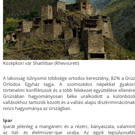
Középkori vár Shatiliban (Khevsureti)
A lakosság túlnyomó többsége ortodox keresztény, 82% a Grúz
Ortodox Egyház tagja. A szomszédos népekkel gyakori
történelmi konfliktusok és a több felekezet együttélése ellenére
Grúziában hagyományosan béke uralkodott a különböző
vallásokhoz tartozók között és a vallási alapú diszkriminációnak
nincs hagyománya az országban.
Ipar
Iparát jelenleg a mangánérc és a rézérc, bányászata, valamint
az ital- és élelmiszer-ipar uralja. Az egyik legsúlyosabb