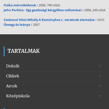
Fizika mérnököknek
/ 2006, 796 oldal
John Perkins - Egy gazdasági bérgyilkos vallomásai
/ 2006, 249 oldal
Csokonai Vitéz Mihály A Reményhez c. versének elemzése
/ 2010
Özvegy és leánya
/ 2007
TARTALMAK
Doksik
Cikkek
Arcok
Középiskola