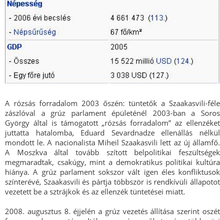
A rózsás forradalom 2003 őszén: tüntetők a Szaakasvili-féle
zászlóval a grúz parlament épületénél 2003-ban a Soros
György által is támogatott „rózsás forradalom” az ellenzéket
juttatta hatalomba, Eduard Sevardnadze ellenállás nélkül
mondott le. A nacionalista Miheil Szaakasvili lett az új államfő.
A Moszkva által tovább szított belpolitikai feszültségek
megmaradtak, csakúgy, mint a demokratikus politikai kultúra
hiánya. A grúz parlament sokszor vált igen éles konfliktusok
színterévé, Szaakasvili és pártja többször is rendkívüli állapotot
vezetett be a sztrájkok és az ellenzék tüntetései miatt.
2008. augusztus 8. éjjelén a grúz vezetés állítása szerint oszét