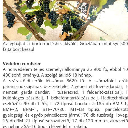
Az éghajlat a bortermeléshez kiváló: Grúziában mintegy 500
fajta bort készül
Védelmi rendszer
A honvédelem teljes személyi állománya 26 900 fő, ebből 10
400 sorállományú. A szolgálati idő 18 hónap.
A szárazföldi erők létszáma 8620 fő. A szárazföldi erők
parancsnokságának öszszetétele: 2 gépesített lövészdandár, 1
nemzeti gárda dandár, 1 tüzérezred, 1 felderítő-zászlóalj, 1
különleges zászlóalj, 1 békefenntartó zászlóalj. Haditechnikai
eszközök: 90 db T–55, T–72 típusú harckocsi; 185 db BMP–1,
BMP–2, BRM–1, BTR–70/80, MT–LB típusú páncélozott
gyalogsági és egyéb páncélozott jármű; 76 db tüzérségi löveg,
16 db BM–21 típusú sorozatvető, 17 db 120 mm-es aknavető
és néhány SA–16 típusú légvédelmi rakéta.