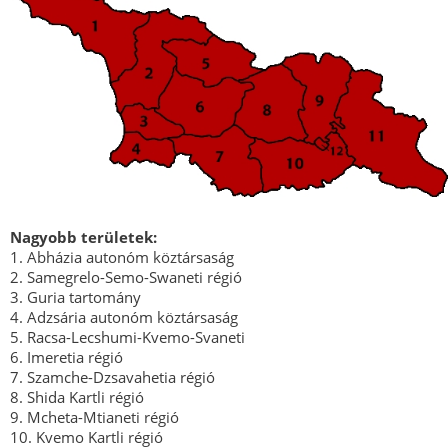
Nagyobb területek:
1. Abházia autonóm köztársaság
2. Samegrelo-Semo-Swaneti régió
3. Guria tartomány
4. Adzsária autonóm köztársaság
5. Racsa-Lecshumi-Kvemo-Svaneti
6. Imeretia régió
7. Szamche-Dzsavahetia régió
8. Shida Kartli régió
9. Mcheta-Mtianeti régió
10. Kvemo Kartli régió