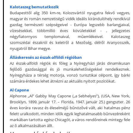
Kalotaszeg bemutatkozik
Budapesttől alig 350 km-re, Kolozsvártól nyugatra fekvő vegyes,
magyar és román nemzetiségű vidék ideális kirándulóhely rendkívül
gazdag természeti szépségeivel - Európa legszebb barlangjaival,
vízesésekkel, többmillió éves kövületekkel - , jellegzetes
négyfiatornyos templomaival, műemlékeivel. Kalotaszeg
szomszédai északról és keletről a Mezőség, délről Aranyosszék,
nyugatról Bihar megye.
Álláskeresés az észak-alföldi régióban
Az észak-alföldi régiók és főleg a Nyíregyházi járás dinamikusan
fejlődő gazdasággal és jó munkalehetőségekkel rendelkeznek.
Nyíregyháza a térség motorja, vonzó turisztikai célpont, így bárki
számára érdekes lehet átnézni az aktuális nyitott pozíciókat.
Al Capone
Alphonse „Al” Gabby May Capone („a Sebhelyes”), (USA, New York,
Brooklyn, 1899. január 17. – Florida, 1947. január 25.) gengszter. 26
éves korára ravasz és éleselméjű bűnözővé vált, aki hatalmas pénz
felett uralkodott, minden idők egyik leghatalmasabb bűnvezéreként
markában tartotta egész Chicagót, a város rendőreinek mintegy fele
az ő alkalmazásában állt.