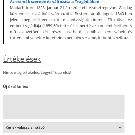
Az eszmék szerepe és változása a Tragédiában
Madách Imre 1823. január 21-én született Alsósztregován. Gazdag
köznemesi családból származott. Pesten tanult jogot. 1840-ben
jelent meg első verseskötete Lantvirágok címmel. Fő műve, Az
ember tragédiája (1859-60) tette őt ismertté az irodalmi életben. A
mű alapvetően két részre osztható, a bibliai keretszínek és
történelmi színek. A keretszínekben nincs eszme, itt bontakozik az...
Értékelések
Nincs még értékelés. Legyél Te az első!
Új értékelés: