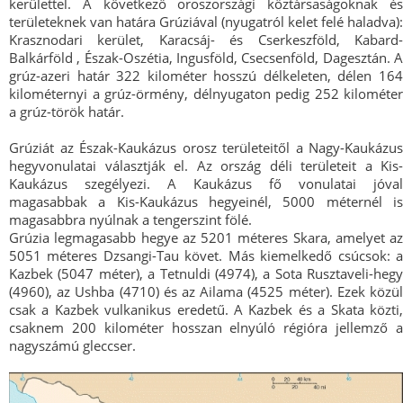
kerülettel. A következő oroszországi köztársaságoknak és
területeknek van határa Grúziával (nyugatról kelet felé haladva):
Krasznodari kerület, Karacsáj- és Cserkeszföld, Kabard-
Balkárföld , Észak-Oszétia, Ingusföld, Csecsenföld, Dagesztán. A
grúz-azeri határ 322 kilométer hosszú délkeleten, délen 164
kilométernyi a grúz-örmény, délnyugaton pedig 252 kilométer
a grúz-török határ.
Grúziát az Észak-Kaukázus orosz területeitől a Nagy-Kaukázus
hegyvonulatai választják el. Az ország déli területeit a Kis-
Kaukázus szegélyezi. A Kaukázus fő vonulatai jóval
magasabbak a Kis-Kaukázus hegyeinél, 5000 méternél is
magasabbra nyúlnak a tengerszint fölé.
Grúzia legmagasabb hegye az 5201 méteres Skara, amelyet az
5051 méteres Dzsangi-Tau követ. Más kiemelkedő csúcsok: a
Kazbek (5047 méter), a Tetnuldi (4974), a Sota Rusztaveli-hegy
(4960), az Ushba (4710) és az Ailama (4525 méter). Ezek közül
csak a Kazbek vulkanikus eredetű. A Kazbek és a Skata közti,
csaknem 200 kilométer hosszan elnyúló régióra jellemző a
nagyszámú gleccser.