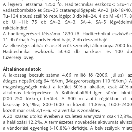
A légierő létszáma 1250 fő. Haditechnikai eszközök: Szu–17
vadászbombázó és Szu–25 csatarepülőgépek; An–2, Jak-18/40,
Tu–134 típusú szállító repülőgép; 3 db Mi–24, 4 db Mi–8/17, 8
db UH–1H; 75 db SA–2, SA–3, SA–4, SA–5 légvédelmi
rakétaindító.
A haditengerészet létszáma 1830 fő. Haditechnikai eszközök:
11 db őrhajó és partvédelmi hajó, 2 db deszanthajó.
Az ellenséges abház és oszét erők személyi állománya 7000 fő.
Haditechnikai eszközök: 50-60 db harckocsi és 100 db
tüzérségi löveg.
Általános adatok
A lakosság becsült száma 4,66 millió fő (2006. július), az
átlagos népsűrűség 64 fő/km˛ (Magyarországon 110 fő/km˛). A
magashegységek miatt a terület 60%-a lakatlan, csak 40%-a
alkalmas letelepedésre. A Kolhidai-alföld igen sűrűn lakott
(200–250 fő/km˛) terület. A 800 m alatti régiókban él a
lakosság 85,1%-a, 800–1600 m között 11,8%-a, 1600–2400
között már csak 3,1%-a. Ez a vertikális zonalitás.
A 20. század utolsó éveiben a születési arányszám csak 12,8‰,
a halálozási 12,2‰. A természetes növekedés aktívumát elviszi
a vándorlási egyenleg (–10,8‰) deficitje. A belviszályok miatt