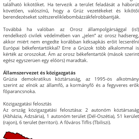
található kikötőket. Ha tervezik a terület feladását a háborút
követően, valószínű, hogy a Grúz vezetékeket és kikőtői
berendezéseket szétszereliklebombázzákfelrobbantják.
Továbbá ha valóban az Orosz állampolgársággal (is!)
rendelkező civilek védelmében van „jelen” az orosz hadsereg,
akkor miért nem engedte korábban kéksapkás erőit lecserélni
Európai békefentartókkal? Erre a Grúzok több alkalommal is
kérték az oroszokat. Ám az orosz békefentartók (mások szerint
egész egyszerüen egy előörs) maradtak.
Államszervezet és közigazgatás
Grúzia demokratikus köztársaság, az 1995-ös alkotmány
szerint az elnök az államfő, a kormányfő és a fegyveres erők
főparancsnoka.
Közigazgatási felosztás
Az ország közigazgatási felosztása: 2 autonóm köztársaság
(Abházia, Adzsária), 1 autonóm terület (Dél-Oszétia), 51 kerület
(rajon), 6 terület (territori). A főváros Tiflis (Tbiliszi).