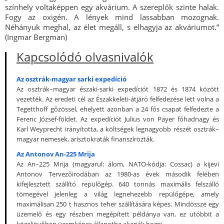
színhely voltaképpen egy akvárium. A szereplők szinte halak.
Fogy az oxigén. A lények mind lassabban mozognak.
Néhányuk meghal, az élet megáll, s elhagyja az akváriumot.”
(Ingmar Bergman)
Kapcsolódó olvasnivalók
Az osztrák-magyar sarki expedíció
Az osztrák–magyar északi-sarki expedíciót 1872 és 1874 között
vezették. Az eredeti cél az Északkeleti-átjáró felfedezése lett volna a
Tegetthoff gőzössel, ehelyett azonban a 24 fős csapat felfedezte a
Ferenc József-földet. Az expedíciót Julius von Payer főhadnagy és
Karl Weyprecht irányította, a költségek legnagyobb részét osztrák–
magyar nemesek, arisztokraták finanszírozták.
Az Antonov An-225 Mrija
Az An–225 Mrija (magyarul: álom, NATO-kódja: Cossac) a kijevi
Antonov Tervezőirodában az 1980-as évek második felében
kifejlesztett szállító repülőgép. 640 tonnás maximális felszálló
tömegével jelenleg a világ legnehezebb repülőgépe, amely
maximálisan 250 t hasznos teher szállítására képes. Mindössze egy
üzemelő és egy részben megépített példánya van, ez utóbbit a