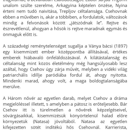
unalom szülte szerelme, Arkagyina képtelen önzése, Nyina
érteni nem tudó naivitása, Trepljov céltalansága. Csehovnak
ebben a művében is, akár a többiben, a fordulatok, változások
mindig a felvonások között „játszódnak le”. Rejtve és
észrevétlenül, ahogyan a hősök is rejtve maradnak egymás és
önmaguk előtt is.
A századvégi reménytelenséget sugallja a Ványa bácsi (1897)
egy kisemmizett ember középpontba állításával, értékes
emberek hiábavaló önfeláldozásával. A kilátástalanság és
céltalanság mint közös életélmény még hangsúlyosabb lesz
azáltal, hogy Csehov úgy zárja művét, melyben a vidéki világ
patriarchális idillje paródiába fordul át, ahogy nyitotta.
Mindenki marad, ahogy volt, a maga boldogtalanságába
merülve.
A Három nővér az egyetlen darab, melyet Csehov a dráma
megjelöléssel illetett, s amelyben a pátosz is erőteljesebb. Bár
Csehov itt is türelmetlen a nővérek képzelgéseivel,
sóvárgásaikkal, kisemmizésük könyörtelenül halad előre
környezetük (Natasa) jóvoltából. Natasa az egyetlen
kifejezetten sötét indítékú hős Csehovnál. Karrierista,