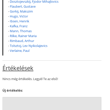
-
Dosztojevszkij, Fjodor Mihajlovics
-
Flaubert, Gustave
-
Gorkij, Makszim
-
Hugo, Victor
-
Ibsen, Henrik
-
Kafka, Franz
-
Mann, Thomas
-
Rilke, Rainer Maria
-
Rimbaud, Arthur
-
Tolsztoj, Lev Nyikolajevics
-
Verlaine, Paul
Értékelések
Nincs még értékelés. Legyél Te az első!
Új értékelés: