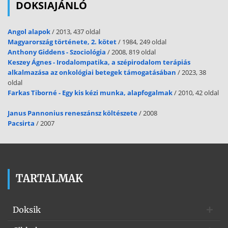
DOKSIAJÁNLÓ
Angol alapok
/ 2013, 437 oldal
Magyarország története, 2. kötet
/ 1984, 249 oldal
Anthony Giddens - Szociológia
/ 2008, 819 oldal
Keszey Ágnes - Irodalompatika, a szépirodalom terápiás
alkalmazása az onkológiai betegek támogatásában
/ 2023, 38
oldal
Farkas Tiborné - Egy kis kézi munka, alapfogalmak
/ 2010, 42 oldal
Janus Pannonius reneszánsz költészete
/ 2008
Pacsirta
/ 2007
TARTALMAK
Doksik