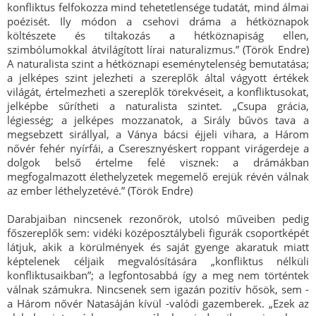
konfliktus felfokozza mind tehetetlensége tudatát, mind álmai
poézisét. Ily módon a csehovi dráma a hétköznapok
költészete és tiltakozás a hétköznapiság ellen,
szimbólumokkal átvilágított lírai naturalizmus.” (Török Endre)
A naturalista szint a hétköznapi eseménytelenség bemutatása;
a jelképes szint jelezheti a szereplők által vágyott értékek
világát, értelmezheti a szereplők törekvéseit, a konfliktusokat,
jelképbe sűrítheti a naturalista szintet. „Csupa grácia,
légiesség; a jelképes mozzanatok, a Sirály bűvös tava a
megsebzett sirállyal, a Ványa bácsi éjjeli vihara, a Három
nővér fehér nyírfái, a Cseresznyéskert roppant virágerdeje a
dolgok belső értelme felé visznek: a drámákban
megfogalmazott élethelyzetek megemelő erejük révén válnak
az ember léthelyzetévé.” (Török Endre)
Darabjaiban nincsenek rezonőrök, utolsó műveiben pedig
főszereplők sem: vidéki középosztálybeli figurák csoportképét
látjuk, akik a körülmények és saját gyenge akaratuk miatt
képtelenek céljaik megvalósítására „konfliktus nélküli
konfliktusaikban”; a legfontosabbá így a meg nem történtek
válnak számukra. Nincsenek sem igazán pozitív hősök, sem -
a Három nővér Natasáján kívül -valódi gazemberek. „Ezek az