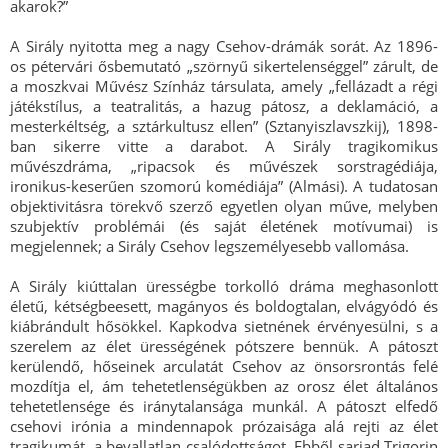
akarok?”
A Sirály nyitotta meg a nagy Csehov-drámák sorát. Az 1896-
os pétervári ősbemutató „szörnyű sikertelenséggel” zárult, de
a moszkvai Művész Színház társulata, amely „fellázadt a régi
játékstílus, a teatralitás, a hazug pátosz, a deklamáció, a
mesterkéltség, a sztárkultusz ellen” (Sztanyiszlavszkij), 1898-
ban sikerre vitte a darabot. A Sirály tragikomikus
művészdráma, „ripacsok és művészek sorstragédiája,
ironikus-keserűen szomorú komédiája” (Almási). A tudatosan
objektivitásra törekvő szerző egyetlen olyan műve, melyben
szubjektív problémái (és saját életének motívumai) is
megjelennek; a Sirály Csehov legszemélyesebb vallomása.
A Sirály kiúttalan ürességbe torkolló dráma meghasonlott
életű, kétségbeesett, magányos és boldogtalan, elvágyódó és
kiábrándult hősökkel. Kapkodva sietnének érvényesülni, s a
szerelem az élet ürességének pótszere bennük. A pátoszt
kerülendő, hőseinek arculatát Csehov az önsorsrontás felé
mozdítja el, ám tehetetlenségükben az orosz élet általános
tehetetlensége és iránytalansága munkál. A pátoszt elfedő
csehovi irónia a mindennapok prózaisága alá rejti az élet
tragikumát, a bevallatlan csalódottságot. Ebből sarjad Trigorin