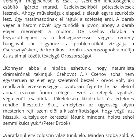
Versinyin megjelenése is csak a szerelem lehetőségének
csábító ígérete marad. Cselekvéseikből pótcselekvések
lesznek. Ahogy műveltségük elapad, s életük egyre szürkébb
lesz, úgy hatalmasodnak el rajtuk a sötétség erői. A darab
végén a három nővér úgy tűnődik a jövőn, ahogy a darab
elején merengett a múlton. De Csehov darabja a
legyőzöttségben is a kétségbeeséssel vegyes remény
hangjával zár. Ugyanezt a problematikát vizsgálja a
Cseresznyéskert, de komikus - ironikus szemszögből: a múltja
és az álmai között tévelygő Oroszországot.
„Könnyen abba a hibába eshetünk, hogy naturalista
drámaírónak tekintjük Csehovot /.../ Csehov soha nem
egyszerűen az élet egy szeletéről beszél - orvos volt, aki
rendkívüli érzékenységgel, óvatosan fejtette le az életről
annak ezernyi finom rétegét. Ezek a rétegek izgatták,
végtelenül csalafinta, tökéletesen kikalkulált és értelmes
rendbe illesztette őket, amelyben az ügyesség olyan
mesterien rejti szem elől a kiszámítottságot, hogy végül azt
hisszük, kulcslyukon keresztül látunk mindent, holott sehol
semmi kulcslyuk.” (Peter Brook)
„Váratlanul egy zöldszín világ tűnik elő. Minden szoba zöld. A