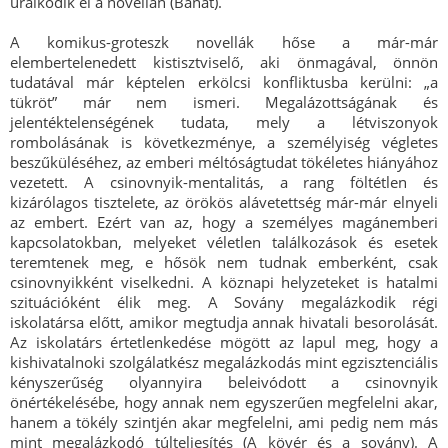
uralkodik el a novellán (Bánat).
A komikus-groteszk novellák hőse a már-már
elembertelenedett kistisztviselő, aki önmagával, önnön
tudatával már képtelen erkölcsi konfliktusba kerülni: „a
tükröt” már nem ismeri. Megalázottságának és
jelentéktelenségének tudata, mely a létviszonyok
rombolásának is következménye, a személyiség végletes
beszűküléséhez, az emberi méltóságtudat tökéletes hiányához
vezetett. A csinovnyik-mentalitás, a rang föltétlen és
kizárólagos tisztelete, az örökös alávetettség már-már elnyeli
az embert. Ezért van az, hogy a személyes magánemberi
kapcsolatokban, melyeket véletlen találkozások és esetek
teremtenek meg, e hősök nem tudnak emberként, csak
csinovnyikként viselkedni. A köznapi helyzeteket is hatalmi
szituációként élik meg. A Sovány megalázkodik régi
iskolatársa előtt, amikor megtudja annak hivatali besorolását.
Az iskolatárs értetlenkedése mögött az lapul meg, hogy a
kishivatalnoki szolgálatkész megalázkodás mint egzisztenciális
kényszerűség olyannyira beleivódott a csinovnyik
önértékelésébe, hogy annak nem egyszerűen megfelelni akar,
hanem a tökély szintjén akar megfelelni, ami pedig nem más
mint megalázkodó túlteljesítés (A kövér és a sovány). A