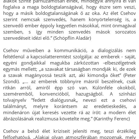
alakok szinte párhuzamosan élnek, mindegyik annyira el van
foglalva a maga boldogtalanságával, hogy észre sem veszi,
hogy a másik boldogtalanságának ő az oka. Az élet Csehov
szerint nemcsak szenvedés, hanem könyörtelenség is, a
szenvedő ember éppoly kegyetlen másokkal, mint önmagával
szemben, s így minden szenvedés mások sorozatos
szenvedéseit idézi elő.” (Schöpflin Aladár)
Csehov műveiben a kommunikáció, a dialogizálás nem
feltétlenül a kapcsolatteremtést szolgálja: az emberek - saját,
egyéni gondjaikkal magukba zárkózottan -elbeszélgetnek
egymás mellett; „a szavakat társaságban mondják ki, de ezek
a szavak magányossá teszik azt, aki kimondja őket” (Peter
Szondi). „... az emberek többnyire másról beszélnek, csak
ritkán arról, amiről épp szó van. Különféle okokból,
szeméremből, konvencióból, hazugságból. A színházi
tolvajnyelv ”fedett dialógusnak„ nevezi ezt a csehovi
találmányt, melyre korántsem az eredetieskedés, a
mindenáron újat keresés vezette rá az írót: a modern élet
ábrázolásának realizmusa követelte meg.” (Karinthy Ferenc)
Csehov a belső élet kríziseit jeleníti meg, teszi érzékileg
felfoghatóvá. „Alakjai olyan atmoszférában mozognak, mely