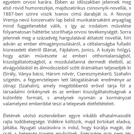
egyetem orvosi karára. Ebben az időszakban jelennek meg
első rövid humoreszkjei, majdszatirikus csinovnyik-novellái, s
1887-ben színre viszik Ivanov című darabját is. A Novoje
Vremja nevű konzervatív lap belső munkatársaként anyagilag
mind függetlenebbé válik, s így az irodalom művelése
folyamatosan háttérbe szoríthatja orvosi tevékenységét. Sorra
jelennek meg a századvég hangulatával átitatott novellái, hírt
adván az ember elmagányosulásáról, a céltalanságba fulladó
kiüresedett életről (Bánat, Fájdalom, Jonics, A kutyás hölgy),
hogy aztán művészete az emberi otthontalanságból,
kiszolgáltatottságból, a mozdulatlanná dermedt életből, az
elvágyódásból és álmodozásból szőtt drámáiban teljesedjék ki
(Sirály, Ványa bácsi, Három nővér, Cseresznyéskert). Szahalin
szigetén, a fegyenctelepen tett látogatásának eredménye az
útirajz (Szahalin), amely megdöbbentő erővel tárja föl a
társadalmi önkénynek és az emberi kiszolgáltatottságnak a
különféle formáit, s amelynek nyomán a kormányzat
valamelyest emberibbé teszi a telepesek életfeltételeit.
Életének utolsó esztendeiben egyre inkább elhatalmasodik
rajta tüdőbetegsége. Vidékre költözik, majd birtokait eladva,
Jaltába. Nyugati utazásokra is indul, hogy kúrálja magát, de
csak a betegség tünetei enyhülnek. Egészsége már nem tér