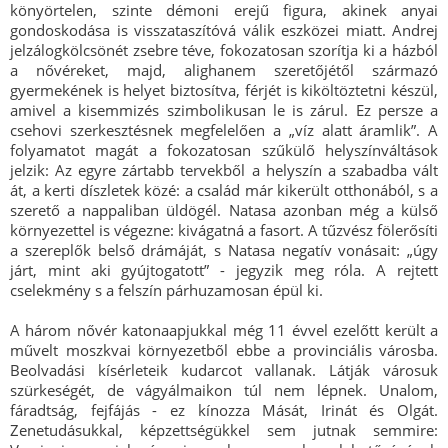
könyörtelen, szinte démoni erejű figura, akinek anyai
gondoskodása is visszataszítóvá válik eszközei miatt. Andrej
jelzálogkölcsönét zsebre téve, fokozatosan szorítja ki a házból
a nővéreket, majd, alighanem szeretőjétől származó
gyermekének is helyet biztosítva, férjét is kiköltöztetni készül,
amivel a kisemmizés szimbolikusan le is zárul. Ez persze a
csehovi szerkesztésnek megfelelően a „víz alatt áramlik”. A
folyamatot magát a fokozatosan szűkülő helyszínváltások
jelzik: Az egyre zártabb tervekből a helyszín a szabadba vált
át, a kerti díszletek közé: a család már kikerült otthonából, s a
szerető a nappaliban üldögél. Natasa azonban még a külső
környezettel is végezne: kivágatná a fasort. A tűzvész fölerősíti
a szereplők belső drámáját, s Natasa negatív vonásait: „úgy
járt, mint aki gyújtogatott” - jegyzik meg róla. A rejtett
cselekmény s a felszín párhuzamosan épül ki.
A három nővér katonaapjukkal még 11 évvel ezelőtt került a
művelt moszkvai környezetből ebbe a provinciális városba.
Beolvadási kísérleteik kudarcot vallanak. Látják városuk
szürkeségét, de vágyálmaikon túl nem lépnek. Unalom,
fáradtság, fejfájás - ez kínozza Mását, Irinát és Olgát.
Zenetudásukkal, képzettségükkel sem jutnak semmire: