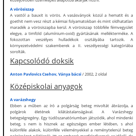
közeljövőben üzemképes állapotba akarják hozni.
A vörösiszap
A vastól a bauxit is vörös. A vasásványok közül a hematit és a
goethit nem vesz részt a kémiai folyamatokban és mint oldhatatlan
maradék a vörösiszapba kerül. A vörösiszap többféle fémvegyület
elegye, a timföld (alumínium-oxid) gyártásának mellékterméke. A
fokozottan veszélyes hulladékok osztályába tartozik. A
környezetvédelmi szakemberek a II. veszélyességi kategóriába
sorolták.
Kapcsolódó doksik
Anton Pavlovics Csehov, Ványa bácsi
/ 2002, 2 oldal
Középiskolai anyagok
A varázshegy
Ebben a műben az író a polgárság beteg mivoltát ábrázolja, a
polgárok életének kilátástalanságával. A Varázshegy
betegségregény. Egy tüdőszanatóriumban játszódik, ahol mindenki
beteg, s nem is hisznek az egészséges ember létében, s ahol
különféle alakok, különféle véleményekkel a reménytelenül beteg