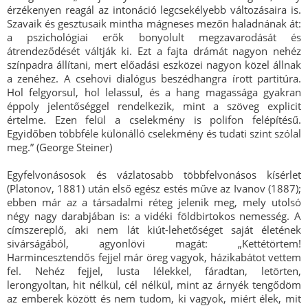
érzékenyen reagál az intonáció legcsekélyebb változásaira is.
Szavaik és gesztusaik mintha mágneses mezőn haladnának át:
a pszichológiai erők bonyolult megzavarodását és
átrendeződését váltják ki. Ezt a fajta drámát nagyon nehéz
színpadra állítani, mert előadási eszközei nagyon közel állnak
a zenéhez. A csehovi dialógus beszédhangra írott partitúra.
Hol felgyorsul, hol lelassul, és a hang magassága gyakran
éppoly jelentőséggel rendelkezik, mint a szöveg explicit
értelme. Ezen felül a cselekmény is polifon felépítésű.
Egyidőben többféle különálló cselekmény és tudati szint szólal
meg.” (George Steiner)
Egyfelvonásosok és vázlatosabb többfelvonásos kísérlet
(Platonov, 1881) után első egész estés műve az Ivanov (1887);
ebben már az a társadalmi réteg jelenik meg, mely utolsó
négy nagy darabjában is: a vidéki földbirtokos nemesség. A
címszereplő, aki nem lát kiút-lehetőséget saját életének
sivárságából, agyonlövi magát: „Kettétörtem!
Harmincesztendős fejjel már öreg vagyok, házikabátot vettem
fel. Nehéz fejjel, lusta lélekkel, fáradtan, letörten,
lerongyoltan, hit nélkül, cél nélkül, mint az árnyék tengődöm
az emberek között és nem tudom, ki vagyok, miért élek, mit