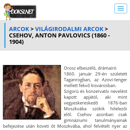
ARCOK
>
VILÁGIRODALMI ARCOK
>
CSEHOV, ANTON PAVLOVICS (1860 -
1904)
Orosz elbeszélő, drámaíró
1860. január 29-én született
Taganrogban, az Azovi-tenger
mellett fekvő kisvárosban.
Szigorú és konzervatív nevelést
kapott apjától, aki mint
vegyeskereskedő 1876-ban
Moszkvába szökik hitelezői
elől. Csehov azonban csak
gimnáziumi tanulmányainak
befejezése után követi őt Moszkvába, ahol felvételt nyer az