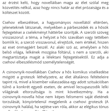
az érzést kelti, hogy novelláiban maga az élet szólal meg
közvetítés nélkül, azaz hogy nincs határ az élet prózaisága és a
költészet között.
Csehov elbeszélései, a hagyományos novellától eltérően,
jeleneteknek látszanak, melyekben a párbeszédek és a hősök
fejtegetései a cselekményt háttérbe szorítják. A szerzői szöveg
visszaszorul: a téma, a helyzet a hős szavában vagy tettében
bomlik ki, a szerző visszavonul, elrejtőzik, nem értékel, hiszen
az eset önmagáért beszél. Az alaki szó az, amelyben a hős
belső világa, lelkének mozgása föltárul, s nem a szerzői, aki
megtartóztatja magát a lélektani fejtegetésektől. Ez adja a
csehovi elbeszélésmód személytelenségét.
A csinovnyik-novellákban Csehov a hős komikus viselkedése
mögött a groteszk léthelyzetre, az élet általános feltételeire
tapint rá, mivel a kisember válaszadása egy adott szituációban
túlnő a konkrét egyedi eseten, de amivel lecsupaszodik lelki
világának eltorzultsága is mint következmény. Ha a
csinovnyik-novella hőse nem képes felismerni saját életének
torzulását, könyörtelenül megjelenik a csehovi groteszk (A
csinovnyik halála), ha sejtése van róla, akkor az elégikus tónus