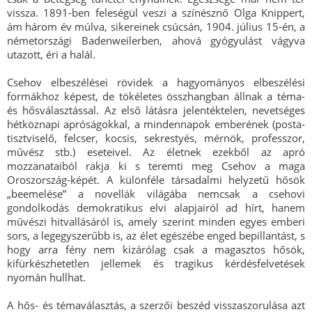
vissza. 1891-ben feleségül veszi a színésznő Olga Knippert,
ám három év múlva, sikereinek csúcsán, 1904. július 15-én, a
németországi Badenweilerben, ahová gyógyulást vágyva
utazott, éri a halál.
Csehov elbeszélései rövidek a hagyományos elbeszélési
formákhoz képest, de tökéletes összhangban állnak a téma-
és hősválasztással. Az első látásra jelentéktelen, nevetséges
hétköznapi apróságokkal, a mindennapok emberének (posta-
tisztviselő, felcser, kocsis, sekrestyés, mérnök, professzor,
művész stb.) eseteivel. Az életnek ezekből az apró
mozzanataiból rakja ki s teremti meg Csehov a maga
Oroszország-képét. A különféle társadalmi helyzetű hősök
„beemelése” a novellák világába nemcsak a csehovi
gondolkodás demokratikus elvi alapjairól ad hírt, hanem
művészi hitvallásáról is, amely szerint minden egyes emberi
sors, a legegyszerűbb is, az élet egészébe enged bepillantást, s
hogy arra fény nem kizárólag csak a magasztos hősök,
kifürkészhetetlen jellemek és tragikus kérdésfelvetések
nyomán hullhat.
A hős- és témaválasztás, a szerzői beszéd visszaszorulása azt