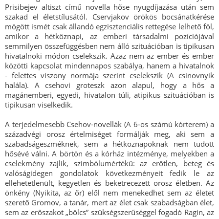
Prisibejev altiszt című novella hőse nyugdíjazása után sem
szakad el életstílusától. Cservjakov örökös bocsánatkérése
mögött ismét csak állandó egzisztenciális rettegése lelhető föl,
amikor a hétköznapi, az emberi társadalmi pozíciójával
semmilyen összefüggésben nem álló szituációban is tipikusan
hivatalnoki módon cselekszik. Azaz nem az ember és ember
közötti kapcsolat mindennapos szabálya, hanem a hivatalnok
- felettes viszony normája szerint cselekszik (A csinovnyik
halála). A csehovi groteszk azon alapul, hogy a hős a
magánemberi, egyedi, hivatalon túli, atipikus szituációban is
tipikusan viselkedik.
A terjedelmesebb Csehov-novellák (A 6-os számú kórterem) a
századvégi orosz értelmiséget formálják meg, aki sem a
szabadságeszméknek, sem a hétköznapoknak nem tudott
hősévé válni. A börtön és a kórház intézménye, melyekben a
cselekmény zajlik, szimbólumértékű: az erőtlen, beteg és
valóságidegen gondolatok következményeit fedik le az
ellehetetlenült, kegyetlen és beketrecezett orosz életben. Az
önkény (Nyikita, az őr) elől nem menekedhet sem az életet
szerető Gromov, a tanár, mert az élet csak szabadságban élet,
sem az erőszakot „bölcs” szükségszerűséggel fogadó Ragin, az