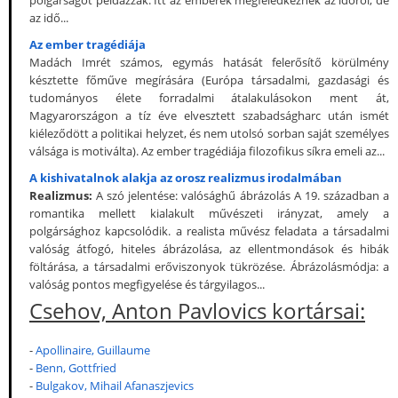
polgárságot példázzák. Itt az emberek megfeledkeznek az időről, de
az idő...
Az ember tragédiája
Madách Imrét számos, egymás hatását felerősítő körülmény
késztette főműve megírására (Európa társadalmi, gazdasági és
tudományos élete forradalmi átalakulásokon ment át,
Magyarországon a tíz éve elvesztett szabadságharc után ismét
kiéleződött a politikai helyzet, és nem utolsó sorban saját személyes
válsága is motiválta). Az ember tragédiája filozofikus síkra emeli az...
A kishivatalnok alakja az orosz realizmus irodalmában
Realizmus:
A szó jelentése: valósághű ábrázolás A 19. században a
romantika mellett kialakult művészeti irányzat, amely a
polgársághoz kapcsolódik. a realista művész feladata a társadalmi
valóság átfogó, hiteles ábrázolása, az ellentmondások és hibák
föltárása, a társadalmi erőviszonyok tükrözése. Ábrázolásmódja: a
valóság pontos megfigyelése és tárgyilagos...
Csehov, Anton Pavlovics kortársai:
-
Apollinaire, Guillaume
-
Benn, Gottfried
-
Bulgakov, Mihail Afanaszjevics