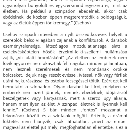
ugyanolyan bonyolult és egyszersmind egyszerű is, mint az
életben. Ha például a színpadon ebédelnek, akkor csak
ebédelnek, de közben éppen megteremtődik a boldogságuk,
vagy az életük éppen tönkremegy.” (Csehov)
Csehov színpadi műveiben a nyílt összeütközések helyett a
szereplők belső világában zajlanak a konfliktusok. A darabok
eseménytelensége, látszólagos mozdulatlansága alatt a
cselekvésképtelen hősök érzelmi-lelki-szellemi hullámzása
zajlik, „víz alatti áramlásként” „Az életben az emberek nem
lövik agyon és nem akasztják fel magukat minden pillanatban,
nem lesznek szerelmesek és nem mondanak örökké
bölcseket. Idejük nagy részét evéssel, ivással, nők vagy férfiak
utáni hajkurászással és ostoba fecsegéssel töltik. Ezért ezt kell
bemutatni a színpadon. Olyan darabot kell írni, melyben az
emberek nem azért jönnek, mennek, ebédelnek, időjárásról
beszélgetnek vagy kártyáznak, mert a szerző úgy akarja,
hanem mert ilyen az élet. A színpadi életnek is ilyennek kell
lennie.” (Csehov) S bár minden „fontos” mozzanat a
felvonások között és a színfalak mögött történik, a drámai
lüktetés nem hiányzik, csak láthatatlan, „mert az ember
magával az élettel jut mély, megfoghatatlan ellentétbe, s ez a