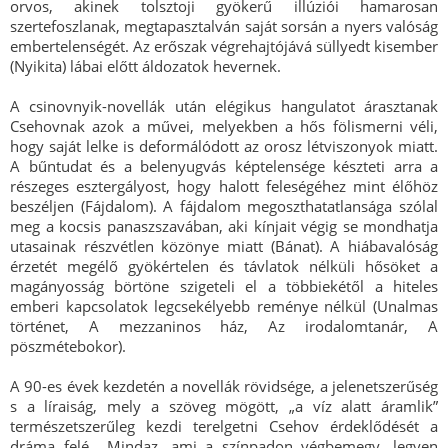
orvos, akinek tolsztoji gyökerű illúziói hamarosan
szertefoszlanak, megtapasztalván saját sorsán a nyers valóság
embertelenségét. Az erőszak végrehajtójává süllyedt kisember
(Nyikita) lábai előtt áldozatok hevernek.
A csinovnyik-novellák után elégikus hangulatot árasztanak
Csehovnak azok a művei, melyekben a hős fölismerni véli,
hogy saját lelke is deformálódott az orosz létviszonyok miatt.
A bűntudat és a belenyugvás képtelensége készteti arra a
részeges esztergályost, hogy halott feleségéhez mint élőhöz
beszéljen (Fájdalom). A fájdalom megoszthatatlansága szólal
meg a kocsis panaszszavában, aki kínjait végig se mondhatja
utasainak részvétlen közönye miatt (Bánat). A hiábavalóság
érzetét megélő gyökértelen és távlatok nélküli hősöket a
magányosság börtöne szigeteli el a többiekétől a hiteles
emberi kapcsolatok legcsekélyebb reménye nélkül (Unalmas
történet, A mezzaninos ház, Az irodalomtanár, A
pöszmétebokor).
A 90-es évek kezdetén a novellák rövidsége, a jelenetszerűség
s a líraiság, mely a szöveg mögött, „a víz alatt áramlik”
természetszerűleg kezdi terelgetni Csehov érdeklődését a
dráma felé. „Mindaz, ami a színpadon végbemegy, legyen