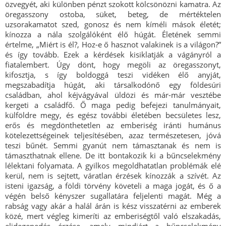
özvegyét, aki különben pénzt szokott kölcsönözni kamatra. Az
öregasszony ostoba, süket, beteg, de mértéktelen
uzsorakamatot szed, gonosz és nem kíméli mások életét;
kínozza a nála szolgálóként élő húgát. Életének semmi
értelme, „Miért is él?, Hoz-e ő hasznot valakinek is a világon?”
és így tovább. Ezek a kérdések kisiklatják a vágányról a
fiatalembert. Úgy dönt, hogy megöli az öregasszonyt,
kifosztja, s így boldoggá teszi vidéken élő anyját,
megszabadítja húgát, aki társalkodónő egy földesúri
családban, ahol kéjvágyával üldözi és már-már vesztébe
kergeti a családfő. Ő maga pedig befejezi tanulmányait,
külföldre megy, és egész további életében becsületes lesz,
erős és megdönthetetlen az emberiség iránti humánus
kötelezettségeinek teljesítésében, azaz természetesen, jóvá
teszi bűnét. Semmi gyanút nem támasztanak és nem is
támaszthatnak ellene. De itt bontakozik ki a bűncselekmény
lélektani folyamata. A gyilkos megoldhatatlan problémák elé
kerül, nem is sejtett, váratlan érzések kínozzák a szívét. Az
isteni igazság, a földi törvény követeli a maga jogát, és ő a
végén belső kényszer sugallatára feljelenti magát. Még a
rabság vagy akár a halál árán is kész visszatérni az emberek
közé, mert végleg kimeríti az emberiségtől való elszakadás,