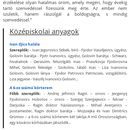
érzékelése olyan hatalmas öröm, amely megéri, hogy évekig
tartó szenvedéssel fizessünk meg érte. Az ember nem
születik, hanem rászolgál a boldogságra, s mindig
szenvedéssel.”
Középiskolai anyagok
Ivan Iljics halála
Szereplők:
- Ivan Jegorovics Sebek, bíró - Fjodor Vasziljevics, ügyész,
Golovin barátja - Pjotr Ivanovics, ügyész, Golovin barátja - Schwarz,
hivatalnok - Geraszim, felszolgáló inas - Praszkovja Fjodorovna
Mihel, Golovin felesége - Szokolov, tálaló inas - Liza Ivanovna
Golovin, Golovin lánya - Fjodor Petrovics Petriscsev, vizsgálóbíró,
Liza jegyese - Vaszilij Ivanovics Golovin...
A 6-os számú kórterem
Főbb szereplők:
- Andrej Jefimics Ragin – orvos - Jevgenyij
Fjodorovics Hobotov – orvos - Szergej Szergejevics – felcser -
Darjuska – Ragin doktor háziasszonya - Mihail Averjanics –
postamester, Ragin doktor barátja - Mojszejka és Ivan Dimitrics
Gromov – a 6-os számú kórterem két lakója A mű Oroszországban,
egy kisváros kórházában játszódik...