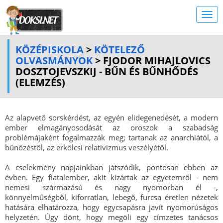
KÖZÉPISKOLA
>
KÖTELEZŐ
OLVASMÁNYOK
> FJODOR MIHAJLOVICS
DOSZTOJEVSZKIJ - BŰN ÉS BŰNHŐDÉS
(ELEMZÉS)
Az alapvető sorskérdést, az egyén elidegenedését, a modern
ember elmagányosodását az oroszok a szabadság
problémájaként fogalmazzák meg; tartanak az anarchiától, a
bűnözéstől, az erkölcsi relativizmus veszélyétől.
A cselekmény napjainkban játszódik, pontosan ebben az
évben. Egy fiatalember, akit kizártak az egyetemről - nem
nemesi származású és nagy nyomorban él -,
könnyelműségből, kiforratlan, lebegő, furcsa éretlen nézetek
hatására elhatározza, hogy egycsapásra javít nyomorúságos
helyzetén. Úgy dönt, hogy megöli egy címzetes tanácsos