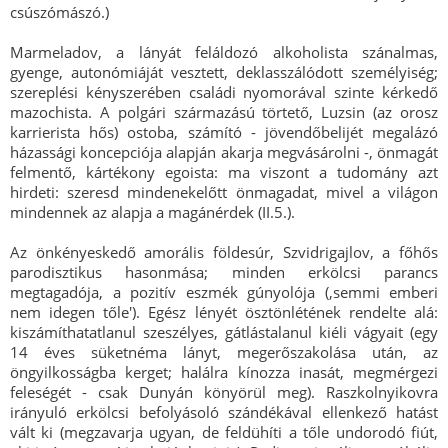
csúszómászó.)
Marmeladov, a lányát feláldozó alkoholista szánalmas,
gyenge, autonómiáját vesztett, deklasszálódott személyiség;
szereplési kényszerében családi nyomorával szinte kérkedő
mazochista. A polgári származású törtető, Luzsin (az orosz
karrierista hős) ostoba, számító - jövendőbelijét megalázó
házassági koncepciója alapján akarja megvásárolni -, önmagát
felmentő, kártékony egoista: ma viszont a tudomány azt
hirdeti: szeresd mindenekelőtt önmagadat, mivel a világon
mindennek az alapja a magánérdek (II.5.).
Az önkényeskedő amorális földesúr, Szvidrigajlov, a főhős
parodisztikus hasonmása; minden erkölcsi parancs
megtagadója, a pozitív eszmék gúnyolója (,semmi emberi
nem idegen tőle'). Egész lényét ösztönlétének rendelte alá:
kiszámíthatatlanul szeszélyes, gátlástalanul kiéli vágyait (egy
14 éves süketnéma lányt, megerőszakolása után, az
öngyilkosságba kerget; halálra kínozza inasát, megmérgezi
feleségét - csak Dunyán könyörül meg). Raszkolnyikovra
irányuló erkölcsi befolyásoló szándékával ellenkező hatást
vált ki (megzavarja ugyan, de feldühíti a tőle undorodó fiút,