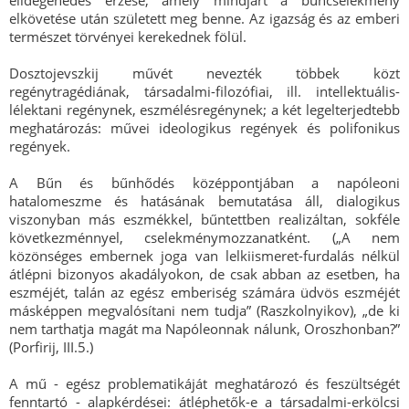
elidegenedés érzése, amely mindjárt a bűncselekmény
elkövetése után született meg benne. Az igazság és az emberi
természet törvényei kerekednek fölül.
Dosztojevszkij művét nevezték többek közt
regénytragédiának, társadalmi-filozófiai, ill. intellektuális-
lélektani regénynek, eszmélésregénynek; a két legelterjedtebb
meghatározás: művei ideologikus regények és polifonikus
regények.
A Bűn és bűnhődés középpontjában a napóleoni
hatalomeszme és hatásának bemutatása áll, dialogikus
viszonyban más eszmékkel, bűntettben realizáltan, sokféle
következménnyel, cselekménymozzanatként. („A nem
közönséges embernek joga van lelkiismeret-furdalás nélkül
átlépni bizonyos akadályokon, de csak abban az esetben, ha
eszméjét, talán az egész emberiség számára üdvös eszméjét
másképpen megvalósítani nem tudja” (Raszkolnyikov), „de ki
nem tarthatja magát ma Napóleonnak nálunk, Oroszhonban?”
(Porfirij, III.5.)
A mű - egész problematikáját meghatározó és feszültségét
fenntartó - alapkérdései: átléphetők-e a társadalmi-erkölcsi