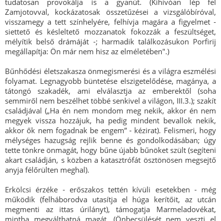
tudatosan provokálja is a gyanút. (Kihívóan lép fel
Zamjotovval, kockázatosak összetűzései a vizsgálóbíróval,
visszamegy a tett színhelyére, felhívja magára a figyelmet -
siettető és késleltető mozzanatok fokozzák a feszültséget,
mélyítik belső drámáját -; harmadik találkozásukon Porfirij
megállapítja: Ön már nem hisz az elméletében".)
Bűnhődési életszakasza önmegismerési és a világra eszmélési
folyamat. Legnagyobb büntetése elszigetelődése, magánya, a
tátongó szakadék, ami elválasztja az emberektől (soha
semmiről nem beszélhet többé senkivel a világon, III.3.); szakít
családjával („Ha én nem mondom meg nekik, akkor én nem
megyek vissza hozzájuk, ha pedig mindent bevallok nekik,
akkor ők nem fogadnak be engem” - kézirat). Felismeri, hogy
mélységes hazugság rejlik benne és gondolkodásában; úgy
tette tönkre önmagát, hogy bűne újabb bűnöket szült (segíteni
akart családján, s közben a katasztrófát ösztönösen megsejtő
anyja félőrülten meghal).
Erkölcsi érzéke - erőszakos tettén kívüli esetekben - még
működik (felháborodva utasítja el húga kerítőit, az utcán
megmenti az ittas úrilányt), támogatja Marmeladovékat,
mintha megválthatná magát. (Önbecsülését nem veszti el