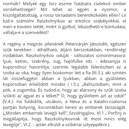
normák? Melyek egy torz eszme hatására cselekvő ember
sorslehetőségei? Mit tehet az egyén a nyomor, a
kiszolgáltatottság, a rossz társadalmi berendezkedés ellen? Le
tud-e számolni Raszkolnyikov az erkölcsi szabályokkal, el
meri-e követni tettét, miért is gyilkol, leküzdhető-e bűntudata,
vállalja-e a szenvedést?
A regény a megírás jelenének Pétervárján játszódik, egészen
szűk terekben - áthallható, átjáró bérszobákban, rendőrségi
irodákban. Raszkolnyikov odúját - változatos szinonímasora:
lyuk, ketrec, szekrény, zug, hajófülke stb. - édesanyja is
koporsóhoz hasonlítja; szerinte legalább felerészben ez a
szoba az oka, hogy ilyen búskomor lett a fia (III.3.), aki szintén
lát összefüggést: abban a lyukban, abban a gyűlöletes
koporsóban érlelődött mindez ( I.5.); „Behúzódtam, mint a
pók, a zugomba. És tudod-e, hogy az alacsony és szűk szoba
szűkíti az agyat és a lelket?” Ó, hogy gyűlöltem azt az odút!"
(V.4.). Ha fuldoklik, utcákon, a Néva és a Katalin-csatorna
partján bolyong, kocsmákban keresi az emberek társaságát.
(„Minden embernek levegő kell”, Szvidrigajlov, VI.1.; Porfirij is
megállapítja, hogy Raszkolnyikovnak itt most nincs elég
levegője", VI.2. - aztán elküldi a szibériai sztyeppékre.)