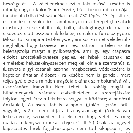
beszélgetés - A véletleneknek ezt a találkozását később is
mindig nagyon különösnek érezte, I.6. - fokozza dilemmáját,
tudatosul elkövetési szándéka - csak 730 lépés, 13 lépcsőfok,
és minden megoldódik. Tanulmányozza a terepet (l. családi
ezüstóra), előkészül (hurok, balta, álzálogtárgy), de már az
elkövetés előtt összeomlik lelkileg, rémálom, forróláz gyötri.
(Akkor tör ki rajta a tett-kényszer, amikor - ismét véletlenül -
meghallja, hogy Lizaveta nem lesz otthon; hirtelen szinte
belehajszolja magát a gyilkosságba, ami így egy csapásra
eldőlt.) Erőszakelkövetése gépies, és hibák csúsznak az
elméletbe: helyzetkényszerben meg kell ölnie a szemtanút is.
(Lizaveta a gyilkosának azonnal megbocsátó, védekezésre is
képtelen ártatlan áldozat - rá később nem is gondol, mert
teljes gyűlölete a minden tragédia okának szimbólumává vált
uzsorásnőre irányult.) Nem teheti ki sokáig magát a
bűnélménynek, számára elviselhetetlen a szerepjátszás;
folyton ingert érez a feladásra, vágyat a közlésre; állandósul
önkívületi, ájulásos, labilis állapota („talán igazán őrült
vagyok”, IV.2.) - nem bírja a bizonytalanságot. (Akinek van
lelkiismerete, szenvedjen, ha elismeri, hogy vétett. Ez még
ráadás a kényszermunka tetejébe.", III.5.) Csak az üggyel
kapcsolatos hírek foglalkoztatják, nem tud kikapcsolni, és