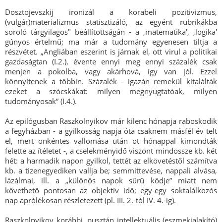
Dosztojevszkij ironizál a korabeli pozitivizmus,
(vulgár)materializmus statisztizáló, az egyént rubrikákba
soroló tárgyilagos" beállítottságán - a ,matematika', ,logika'
gúnyos értelmű; ma már a tudomány egyenesen tiltja a
részvétet. „Angliában eszerint is járnak el, ott virul a politikai
gazdaságtan (I.2.), évente ennyi meg ennyi százalék csak
menjen a pokolba, vagy akárhová, így van jól. Ezzel
könnyítenek a többin. Százalék - igazán remekül kitalálták
ezeket a szócskákat: milyen megnyugtatóak, milyen
tudományosak” (I.4.).
Az epilógusban Raszkolnyikov már kilenc hónapja raboskodik
a fegyházban - a gyilkosság napja óta csaknem másfél év telt
el, mert önkéntes vallomása után öt hónappal kimondták
felette az ítéletet -, a cselekményidő viszont mindössze kb. két
hét: a harmadik napon gyilkol, tettét az elkövetéstől számítva
kb. a tizenegyediken vallja be; semmittevése, nappali alvása,
lázálmai, ill. a „különös napok sűrű ködje” miatt nem
követhető pontosan az objektív idő; egy-egy soktalálkozós
nap aprólékosan részletezett (pl. III. 2.-tól IV. 4.-ig).
Raszkolnyikov korábbi, pusztán intellektuális (eszmekialakító)