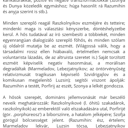
karikatúrákkal, pozitív és negatív transzformációkkal (Szonya
és Dunya közeledik egymáshoz; húga hasonlít rá Razumihin
és anyja szerint is stb.).
Minden szereplő reagál Raszkolnyikov eszméjére és tetteire;
mindenki maga is választási kényszerbe, döntéshelyzetbe
kerül. A hős tudatával az író szembesíti a többiekét, minden
egyenrangúan dialogizáló szereplő főhős, és minden szólam
új oldalról mutatja be az eszmét. (Világossá válik, hogy a
társadalmi rossz ellen hiábavaló, értelmetlen nemcsak a
voluntarista lázadás, de az altruista szeretet is.) Saját torzított
eszméit képviselik negatív hasonmásai, a morálisan
degradáltak (Marmeladov, Lebezjatnyikov; az öntörvényűség
relativizmusát tragikusan képviselő Szvidrigajlov és a
komikusan megjelenítő Luzsin); segítői viszont ápolják:
Razumihin a testét, Porfirij az eszét, Szonya a lelkét gondozza.
A hősök szerepét, domináns jellemvonását már beszélő
neveik meghatározzák: Raszkolnyikové (l. óhitű szakadárok,
raszkolnyikok) az emberektől való elszakadására utal, Porfirijé
(gör. ,porphüreosz') a bíborszínre, a hatalom jelképére; Szofja
görögül bölcsességet jelent. (Razumihin: ész, értelem;
Marmeladov lekvár, Luzsin tócsa, Lebezjatnyikov