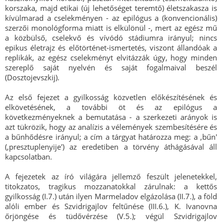
korszaka, majd etikai (új lehetőséget teremtő) életszakasza is
kívülmarad a cselekményen - az epilógus a (konvencionális)
szerzői monológforma miatt is elkülönül -, mert az egész mű
a közbülső, cselekvő és vívódó stádiumra irányul; nincs
epikus életrajz és előtörténet-ismertetés, viszont állandóak a
replikák, az egész cselekményt elvitázzák úgy, hogy minden
szereplő saját nyelvén és saját fogalmaival beszél
(Dosztojevszkij).
Az első fejezet a gyilkosság közvetlen előkészítésének és
elkövetésének, a további öt és az epilógus a
következményeknek a bemutatása - a szerkezeti arányok is
azt tükrözik, hogy az analízis a vélemények szembesítésére és
a bűnhődésre irányul; a cím a tárgyat határozza meg: a ,bűn'
(,presztuplenyije') az eredetiben a törvény áthágásával áll
kapcsolatban.
A fejezetek az író világára jellemző feszült jelenetekkel,
titokzatos, tragikus mozzanatokkal zárulnak: a kettős
gyilkosság (I.7.) után ilyen Marmeladov elgázolása (II.7.), a föld
alóli ember és Szvidrigajlov feltűnése (III.6.), K. Ivanovna
őrjöngése és tüdővérzése (V.5.); végül Szvidrigajlov