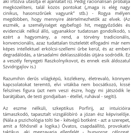
aki irtózva utasítja el ajánlatait is). Pedig racionálisan próbálja
megközelíteni, talál közös pontokat („maga is elég nagy
cinikus, hasonszőrűek vagyunk” stb.) - Rogya mélyen
megdöbben, hogy mennyire átértelmezhetők az elvek. (Az
eszmék, a személyiséget egybefogó hit, meggyőződés és
evidenciák nélkül álló, ugyanakkor tudatosan gondolkodó, s
ezért a hagyomány, a rend, a törvény tradicionális,
konvencionális, azaz tudattalan tiszteletét elfogadni már nem
képes intellektuel erkölcsi-szellemi űrbe kerül, és az emberi
degradálódás, a társadalmi deklasszálódás útjára sodródik. Ez
a veszély fenyegeti Raszkolnyikovot, és ennek esik áldozatul
Szvidrigajlov is.)
Razumihin derűs világképű, közlékeny, életrevaló, könnyen
kapcsolatokat teremtő, elvi vitákba nem bocsátkozó, kissé
felszínes figura (azt nem veszi észre, hogy mi játszódik le
barátjában, de testi gondjaiban - étellel, ruhával - segíti).
Az eszme nélküli, szkeptikus Porfirij, az intuícióira
támaszkodó, tapasztalt vizsgálóbíró a józan ész képviselője.
(Nála a pszichológia tölti be - kétvégű botként - azt a szerepet,
amit a főhősnél a logika.) Óvatos, csapdaállító, provokatív
taktikus, aki megzavarja ellenfelét - hunyorog, célozgat,