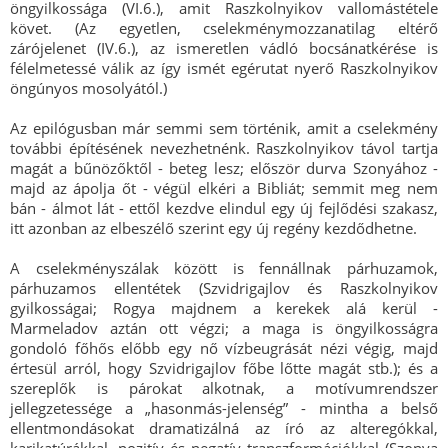
öngyilkossága (VI.6.), amit Raszkolnyikov vallomástétele
követ. (Az egyetlen, cselekménymozzanatilag eltérő
zárójelenet (IV.6.), az ismeretlen vádló bocsánatkérése is
félelmetessé válik az így ismét egérutat nyerő Raszkolnyikov
öngúnyos mosolyától.)
Az epilógusban már semmi sem történik, amit a cselekmény
további építésének nevezhetnénk. Raszkolnyikov távol tartja
magát a bűnözőktől - beteg lesz; először durva Szonyához -
majd az ápolja őt - végül elkéri a Bibliát; semmit meg nem
bán - álmot lát - ettől kezdve elindul egy új fejlődési szakasz,
itt azonban az elbeszélő szerint egy új regény kezdődhetne.
A cselekményszálak között is fennállnak párhuzamok,
párhuzamos ellentétek (Szvidrigajlov és Raszkolnyikov
gyilkosságai; Rogya majdnem a kerekek alá kerül -
Marmeladov aztán ott végzi; a maga is öngyilkosságra
gondoló főhős előbb egy nő vízbeugrását nézi végig, majd
értesül arról, hogy Szvidrigajlov főbe lőtte magát stb.); és a
szereplők is párokat alkotnak, a motívumrendszer
jellegzetessége a „hasonmás-jelenség” - mintha a belső
ellentmondásokat dramatizálná az író az alteregókkal,