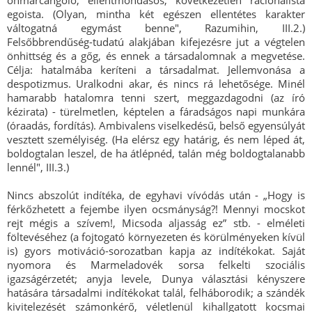
önmarcangoló, ellentmondásos, következetlen racionalista
egoista. (Olyan, mintha két egészen ellentétes karakter
váltogatná egymást benne", Razumihin, III.2.)
Felsőbbrendűség-tudatú alakjában kifejezésre jut a végtelen
önhittség és a gőg, és ennek a társadalomnak a megvetése.
Célja: hatalmába keríteni a társadalmat. Jellemvonása a
despotizmus. Uralkodni akar, és nincs rá lehetősége. Minél
hamarabb hatalomra tenni szert, meggazdagodni (az író
kézirata) - türelmetlen, képtelen a fáradságos napi munkára
(óraadás, fordítás). Ambivalens viselkedésű, belső egyensúlyát
vesztett személyiség. (Ha elérsz egy határig, és nem léped át,
boldogtalan leszel, de ha átlépnéd, talán még boldogtalanabb
lennél", III.3.)
Nincs abszolút indítéka, de egyhavi vívódás után - „Hogy is
férkőzhetett a fejembe ilyen ocsmányság?! Mennyi mocskot
rejt mégis a szívem!, Micsoda aljasság ez” stb. - elméleti
föltevéséhez (a fojtogató környezeten és körülményeken kívül
is) gyors motiváció-sorozatban kapja az indítékokat. Saját
nyomora és Marmeladovék sorsa felkelti szociális
igazságérzetét; anyja levele, Dunya választási kényszere
hatására társadalmi indítékokat talál, felháborodik; a szándék
kivitelezését számonkérő, véletlenül kihallgatott kocsmai