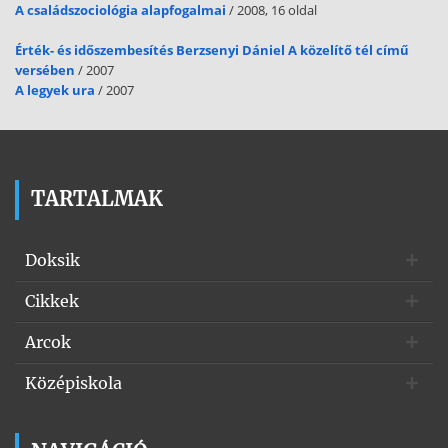
A családszociológia alapfogalmai
/ 2008, 16 oldal
Érték- és időszembesítés Berzsenyi Dániel A közelítő tél című
versében
/ 2007
A legyek ura
/ 2007
TARTALMAK
Doksik
Cikkek
Arcok
Középiskola