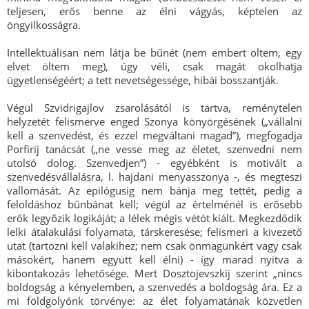
teljesen, erős benne az élni vágyás, képtelen az
öngyilkosságra.
Intellektuálisan nem látja be bűnét (nem embert öltem, egy
elvet öltem meg), úgy véli, csak magát okolhatja
ügyetlenségéért; a tett nevetségessége, hibái bosszantják.
Végül Szvidrigajlov zsarolásától is tartva, reménytelen
helyzetét felismerve enged Szonya könyörgésének („vállalni
kell a szenvedést, és ezzel megváltani magad”), megfogadja
Porfirij tanácsát („ne vesse meg az életet, szenvedni nem
utolsó dolog. Szenvedjen”) - egyébként is motivált a
szenvedésvállalásra, l. hajdani menyasszonya -, és megteszi
vallomását. Az epilógusig nem bánja meg tettét, pedig a
feloldáshoz bűnbánat kell; végül az értelménél is erősebb
erők legyőzik logikáját; a lélek mégis vétót kiált. Megkezdődik
lelki átalakulási folyamata, társkeresése; felismeri a kivezető
utat (tartozni kell valakihez; nem csak önmagunkért vagy csak
másokért, hanem együtt kell élni) - így marad nyitva a
kibontakozás lehetősége. Mert Dosztojevszkij szerint „nincs
boldogság a kényelemben, a szenvedés a boldogság ára. Ez a
mi földgolyónk törvénye: az élet folyamatának közvetlen