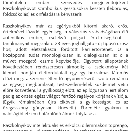
töméntelen emberi szenvedés megjelenítőjeként
Raszkolnyikovot szimbolikus gesztusokra készteti (leborulás,
földcsókolás) és önfeladásra kényszeríti.
Raszkolnyikov már az egérlyukból kitörni akaró, erős,
értelmével lázadó egyéniség, a választás szabadságában élő
autentikus ember; cselekvő polgári értelmiségiként -
tanulmányait megszakító 23 éves joghallgató - új típusú orosz
hős; adott életszakasza fordított karriertörténet. Ő a
középponti tudat monologikusan is, dialogikusan is; ő a
művet mozgató eszme képviselője. Elgyötört állapotának
következtében rendszeresen álmodik; a cselekmény két
kiemelt pontján életfordulatait egy-egy borzalmas látomás
előzi meg: a szerencsétlen ló agyonveréséről szóló rémálma
az egység megbomlását, test-szellem-lélek küzdelmét vetíti
előre közvetlenül a gyilkosság előtt; az epilógusban leírt álom
pedig az önzés egész világot fertőző ragályos kórjának víziója.
(Egyik rémálmában újra elköveti a gyilkosságot, és az
öregasszony gúnyosan kineveti.) Ébrenléte gyakran a
valóságtól el sem határolódó álmok folytatása.
Raszkolnyikov intellektuális és erkölcsi dilemmákon töprengő,