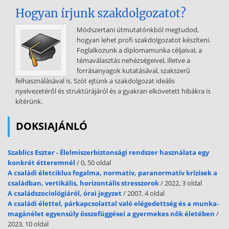
Hogyan írjunk szakdolgozatot?
Módszertani útmutatónkból megtudod,
hogyan lehet profi szakdolgozatot készíteni.
Foglalkozunk a diplomamunka céljaival, a
témaválasztás nehézségeivel, illetve a
forrásanyagok kutatásával, szakszerű
felhasználásával is. Szót ejtünk a szakdolgozat ideális
nyelvezetéről és struktúrájáról és a gyakran elkövetett hibákra is
kitérünk.
DOKSIAJÁNLÓ
Szablics Eszter - Élelmiszerbiztonsági rendszer használata egy
konkrét étteremnél
/ 0, 50 oldal
A családi életciklus fogalma, normatív, paranormatív krízisek a
családban, vertikális, horizontális stresszorok
/ 2022, 3 oldal
A családszociológiáról, órai jegyzet
/ 2007, 4 oldal
A családi élettel, párkapcsolattal való elégedettség és a munka-
magánélet egyensúly összefüggései a gyermekes nők életében
/
2023, 10 oldal