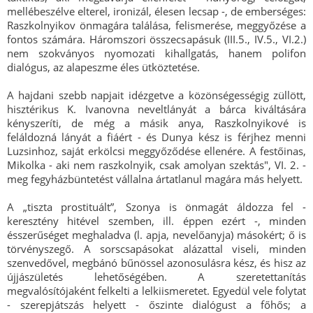
mellébeszélve elterel, ironizál, élesen lecsap -, de emberséges:
Raszkolnyikov önmagára találása, felismerése, meggyőzése a
fontos számára. Háromszori összecsapásuk (III.5., IV.5., VI.2.)
nem szokványos nyomozati kihallgatás, hanem polifon
dialógus, az alapeszme éles ütköztetése.
A hajdani szebb napjait idézgetve a közönségességig züllött,
hisztérikus K. Ivanovna neveltlányát a bárca kiváltására
kényszeríti, de még a másik anya, Raszkolnyikové is
feláldozná lányát a fiáért - és Dunya kész is férjhez menni
Luzsinhoz, saját erkölcsi meggyőződése ellenére. A festőinas,
Mikolka - aki nem raszkolnyik, csak amolyan szektás", VI. 2. -
meg fegyházbüntetést vállalna ártatlanul magára más helyett.
A „tiszta prostituált”, Szonya is önmagát áldozza fel -
keresztény hitével szemben, ill. éppen ezért -, minden
ésszerűséget meghaladva (l. apja, nevelőanyja) másokért; ő is
törvényszegő. A sorscsapásokat alázattal viseli, minden
szenvedővel, megbánó bűnössel azonosulásra kész, és hisz az
újjászületés lehetőségében. A szeretettanítás
megvalósítójaként felkelti a lelkiismeretet. Egyedül vele folytat
- szerepjátszás helyett - őszinte dialógust a főhős; a