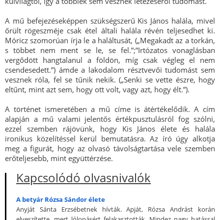
külvilágtól, így a többiek sem vesznek létezéséről tudomást.
A mű befejezéseképpen szükségszerű Kis János halála, mivel
őrült rögeszméje csak étel általi halála révén teljesedhet ki.
Móricz szomorúan írja le a haláltusát, („Megakadt az a torkán,
s többet nem ment se le, se fel.”;”Irtózatos vonaglásban
vergődött hangtalanul a földön, míg csak végleg el nem
csendesedett.”) ámde a lakodalom résztvevői tudomást sem
vesznek róla, fel se tűnik nekik. („Senki se vette észre, hogy
eltűnt, mint azt sem, hogy ott volt, vagy azt, hogy élt.”).
A történet ismeretében a mű címe is átértékelődik. A cím
alapján a mű valami jelentős értékpusztulásról fog szólni,
ezzel szemben rájövünk, hogy Kis János élete és halála
ironikus közelítéssel kerül bemutatásra. Az író úgy alkotja
meg a figurát, hogy az olvasó távolságtartása vele szemben
erőteljesebb, mint együttérzése.
Kapcsolódó olvasnivalók
A betyár Rózsa Sándor élete
Anyját Sánta Erzsébetnek hívták. Apját, Rózsa Andrást korán
elveszítette, mert lólopásért felakasztották. Mindez nagy hatással