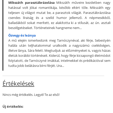
Mikszáth parasztábrázolása
Mikszáth műveire kezdetben nagy
hatással volt Jókai romantikája, később eltért tőle. Mikszáth egy
teljesen új világot mutat be, a parasztok világát. Parasztábrázolása
csendes líraiság és a szelíd humor jellemző. A népmesékből,
balladákból sokat merített, ez alakította ki a stílusát, az ún. asztali
beszélgetéseket. Történeteinek hangneme nem...
Özvegy és leánya
A mű elején ismerkedünk meg Tarnóczynéval, aki férje, Sebestyén
halála után teljhatalommal uralkodik a nagyszámú cselédségen,
illetve lánya, Sára felett. Megtudjuk az előzményeket is, vagyis házas
életük korábbi történéseit. Kiderül, hogy férje kicsapongó életmódot
folytatott, de Tarnóczyné imákkal, intelmekkel és prédikációval sem
tudta jobb belátásra bírni férjét. Ura...
Értékelések
Nincs még értékelés. Legyél Te az első!
Új értékelés: