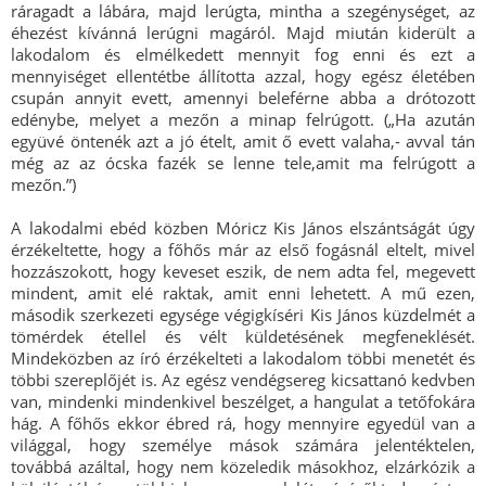
ráragadt a lábára, majd lerúgta, mintha a szegénységet, az
éhezést kívánná lerúgni magáról. Majd miután kiderült a
lakodalom és elmélkedett mennyit fog enni és ezt a
mennyiséget ellentétbe állította azzal, hogy egész életében
csupán annyit evett, amennyi beleférne abba a drótozott
edénybe, melyet a mezőn a minap felrúgott. („Ha azután
együvé öntenék azt a jó ételt, amit ő evett valaha,- avval tán
még az az ócska fazék se lenne tele,amit ma felrúgott a
mezőn.”)
A lakodalmi ebéd közben Móricz Kis János elszántságát úgy
érzékeltette, hogy a főhős már az első fogásnál eltelt, mivel
hozzászokott, hogy keveset eszik, de nem adta fel, megevett
mindent, amit elé raktak, amit enni lehetett. A mű ezen,
második szerkezeti egysége végigkíséri Kis János küzdelmét a
tömérdek étellel és vélt küldetésének megfeneklését.
Mindeközben az író érzékelteti a lakodalom többi menetét és
többi szereplőjét is. Az egész vendégsereg kicsattanó kedvben
van, mindenki mindenkivel beszélget, a hangulat a tetőfokára
hág. A főhős ekkor ébred rá, hogy mennyire egyedül van a
világgal, hogy személye mások számára jelentéktelen,
továbbá azáltal, hogy nem közeledik másokhoz, elzárkózik a