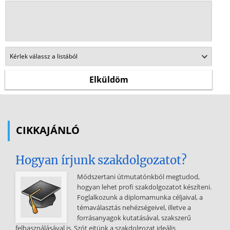
CIKKAJÁNLÓ
Hogyan írjunk szakdolgozatot?
Módszertani útmutatónkból megtudod,
hogyan lehet profi szakdolgozatot készíteni.
Foglalkozunk a diplomamunka céljaival, a
témaválasztás nehézségeivel, illetve a
forrásanyagok kutatásával, szakszerű
felhasználásával is. Szót ejtünk a szakdolgozat ideális