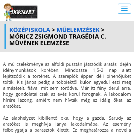
KÖZÉPISKOLA
>
MŰELEMZÉSEK
>
MÓRICZ ZSIGMOND TRAGÉDIA C.
MŰVÉNEK ELEMZÉSE
A mű cselekménye az alföldi pusztán játszódik aratás idején
idénymunkások körében. Mindössze 1,5-2 nap alatt
lejátszódik a történet. A szereplők éppen déli pihenőjüket
töltik, Kis János pedig a többiektől külön egyedül eszi meg
almásételt, fiával mit sem törődve. Már itt fény derül arra,
hogy gondolatai csak az evés körül forognak. A lakodalom
hírére lázong, amiért nem hívták még ez idáig őket, az
aratókat.
Az alaphelyzet kibillentő oka, hogy a gazda, Sarudy az
aratókat is meghívja lánya lakodalmába. Az esemény
felbolygatja a parasztok életét. Ez meghatározza a novella