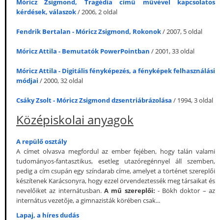
Móricz Zsigmond, Tragédia című művével kapcsolatos
kérdések, válaszok
/ 2006, 2 oldal
Fendrik Bertalan - Móricz Zsigmond, Rokonok
/ 2007, 5 oldal
Móricz Attila - Bemutatók PowerPointban
/ 2001, 33 oldal
Móricz Attila - Digitális fényképezés, a fényképek felhasználási
módjai
/ 2000, 32 oldal
Csáky Zsolt - Móricz Zsigmond dzsentriábrázolása
/ 1994, 3 oldal
Középiskolai anyagok
A repülő osztály
A címet olvasva megfordul az ember fejében, hogy talán valami
tudományos-fantasztikus, esetleg utazóregénnyel áll szemben,
pedig a cím csupán egy színdarab címe, amelyet a történet szereplői
készítenek Karácsonyra, hogy ezzel örvendeztessék meg társaikat és
nevelőiket az internátusban.
A mű szereplői:
- Bökh doktor – az
internátus vezetője, a gimnazisták körében csak...
Lapaj, a híres dudás