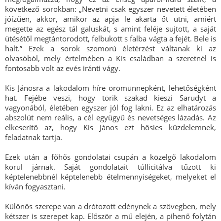
következő sorokban: „Nevetni csak egyszer nevetett életében
jóízűen, akkor, amikor az apja le akarta őt ütni, amiért
megette az egész tál galuskát, s amint feléje sujtott, a saját
ütésétől megtántorodott, felbukott s falba vágta a fejét. Bele is
halt.” Ezek a sorok szomorú életérzést váltanak ki az
olvasóból, mely értelmében a Kis családban a szeretnél is
fontosabb volt az evés iránti vágy.
Kis Jánosra a lakodalom híre örömünnepként, lehetőségként
hat. Fejébe veszi, hogy törik szakad kieszi Sarudyt a
vagyonából, életében egyszer jól fog lakni. Ez az elhatározás
abszolút nem reális, a cél együgyű és nevetséges lázadás. Az
elkeserítő az, hogy Kis János ezt hősies küzdelemnek,
feladatnak tartja.
Ezek után a főhős gondolatai csupán a közelgő lakodalom
körül járnak. Saját gondolatait túllicitálva tűzött ki
képtelenebbnél képtelenebb ételmennyiségeket, melyeket el
kíván fogyasztani.
Különös szerepe van a drótozott edénynek a szövegben, mely
kétszer is szerepet kap. Először a mű elején, a pihenő folytán