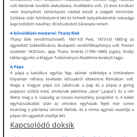
volt életének további alakulására. Analfabéta volt, 23 éves korában
nem bizonyított, tehénlopási váddal került a szegedi börtönbe.
Szökése után futóbetyárrá lett és hírhedt betyárkalandok sokasága
kapcsolódott nevéhez. 60 kitudódott bűnesete ismert.
A bűnüldözés mesterei: Thaisz Elek
Thaisz Elek rendőrtisztviselő, 1861-től Pest, 1873-tól 1885-ig az
egyesített Székesfőváros, Budapest rendőrfőkapitánya volt. Pesten
született 1820-ban, apja Thaisz András (1789–1840) jogász, királyi
táblai ügyvéd, a Magyar Tudományos Akadémia levelező tagja.
A Pápa
A pápa a katolikus egyház feje, akinek székhelye a történelem
folyamán néhány kivételes időszaktól eltekintve Rómában volt.
Maga a magyar pápa szó (akárcsak a pap és a pópa) a görög
pappasz szóból ered, amelynek jelentése „atya” („papa”). Ez a cím
illette meg a 4. századig az összes keresztény püspököt is. A keleti
egyházszakadás után az ortodox egyházak fejeit már szinte
kizárólag a pátriárka címmel illették, és a római egyház vezetője a
pápai cím egyedüli viselője lett.
Kapcsolódó doksik