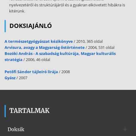
nyelvezetéről és struktúrájáról és a gyakran elkövetett hibákra is
kitérünk.
DOKSIAJÁNLÓ
A természetgyógyászat kézikönyve
/ 2010, 365 oldal
Arvisura, avagy a Magyarság őstörténete
/ 2004, 531 oldal
Bozóki András - A szabadság kultúrája, Magyar kulturális
stratégia
/ 2006, 46 oldal
Petőfi Sándor tájleíró lírája
/ 2008
Gyász
/ 2007
TARTALMAK
Doksik