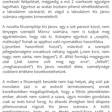
szerkezeti felépítését, mégpedig a mű 2 szerkezeti egységre
tagolható. Egyrészt az aratás közbeni pihenő elmélkedéseiről,
a lakodalom várásáról, és végül a lakodalom Kis János
számára végzetes kimeneteléről.
A novella főszereplője Kis János, egy a sok paraszt közül, nem
lényeges szereplő Móricz számára, nem is tudjuk meg
egyértelműen, hogy néz ki. Külsejére egyrészt a „szeplős,
málészájú” fiúnak az apjához való nyomatékos hasonlítása
(„ijesztően hasonlított hozzá”), másrészt a szereplő
jellegtelenségére vonatkozó néhány tagadó („nem kicsi, nem
nagy; nem sánta, nem begyes”), ill. állító formájú megjegyzés
utal („két szeme volt meg egy orra”; „felkelt”;
„megházasodott”). Kis János nevéből élete, személyisége
csökkent értékére következtethetünk.
A műben a főszereplő beszéde nem kap helyet, alig szól pár
mondatot (azt is az evésről természetesen), ennek
következtében megállapíthatjuk, hogy a főhős jelentéktelen
ember, akinek nem számít a szava, úgyis minden gondolata
csak az evés körül forog. Az állandó éhségben lévő állapota
jellemvonássá rögzült Kis János számára. A költő
megfogalmazza, hogy ez az éhség apáról-fiúra szállt, a