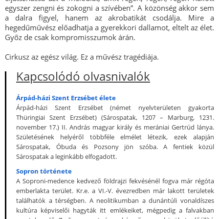
egyszer zengni és zokogni a szívében”. A közönség akkor sem
a dalra figyel, hanem az akrobatikát csodálja. Mire a
hegedűművész előadhatja a gyerekkori dallamot, eltelt az élet.
Győz de csak kompromisszumok árán.
Cirkusz az egész világ. Ez a művész tragédiája.
Kapcsolódó olvasnivalók
Árpád-házi Szent Erzsébet élete
Árpád-házi Szent Erzsébet (német nyelvterületen gyakorta
Thüringiai Szent Erzsébet) (Sárospatak, 1207 – Marburg, 1231.
november 17.) II. András magyar király és merániai Gertrúd lánya.
Születésének helyéről többféle elmélet létezik, ezek alapján
Sárospatak, Óbuda és Pozsony jön szóba. A fentiek közül
Sárospatak a leginkább elfogadott.
Sopron története
A Soproni-medence kedvező földrajzi fekvésénél fogva már régóta
emberlakta terület. Kr.e. a VI.-V. évezredben már lakott területek
találhatók a térségben. A neolitikumban a dunántúli vonaldíszes
kultúra képviselői hagyták itt emlékeiket, mégpedig a falvakban