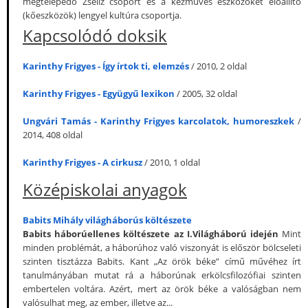
megtelepedő Zseliz csoport és a kézműves eszközöket előállító
(kőeszközök) lengyel kultúra csoportja.
Kapcsolódó doksik
Karinthy Frigyes - Így írtok ti, elemzés
/ 2010, 2 oldal
Karinthy Frigyes - Együgyű lexikon
/ 2005, 32 oldal
Ungvári Tamás - Karinthy Frigyes karcolatok, humoreszkek
/
2014, 408 oldal
Karinthy Frigyes - A cirkusz
/ 2010, 1 oldal
Középiskolai anyagok
Babits Mihály világháborús költészete
Babits háborúellenes költészete az I.Világháború idején
Mint
minden problémát, a háborúhoz való viszonyát is először bölcseleti
szinten tisztázza Babits. Kant „Az örök béke” című művéhez írt
tanulmányában mutat rá a háborúnak erkölcsfilozófiai szinten
embertelen voltára. Azért, mert az örök béke a valóságban nem
valósulhat meg, az ember, illetve az...