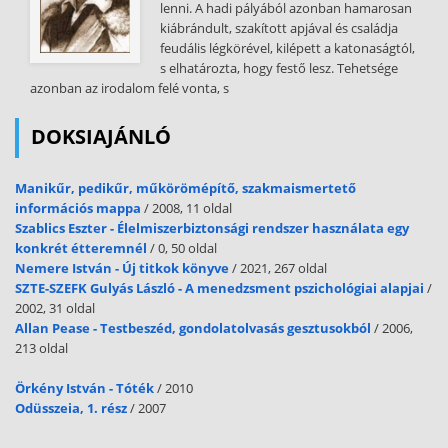
lenni. A hadi pályából azonban hamarosan
kiábrándult, szakított apjával és családja
feudális légkörével, kilépett a katonaságtól,
s elhatározta, hogy festő lesz. Tehetsége
azonban az irodalom felé vonta, s
DOKSIAJÁNLÓ
Manikűr, pedikűr, műkörömépítő, szakmaismertető
információs mappa
/ 2008, 11 oldal
Szablics Eszter - Élelmiszerbiztonsági rendszer használata egy
konkrét étteremnél
/ 0, 50 oldal
Nemere István - Új titkok könyve
/ 2021, 267 oldal
SZTE-SZEFK Gulyás László - A menedzsment pszichológiai alapjai
/
2002, 31 oldal
Allan Pease - Testbeszéd, gondolatolvasás gesztusokból
/ 2006,
213 oldal
Örkény István - Tóték
/ 2010
Odüsszeia, 1. rész
/ 2007