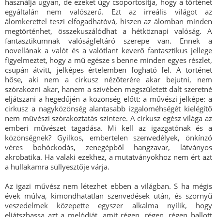
használja ugyan, de ezeket úgy csoportosítja, hogy a történet
egyáltalán nem valószerű. Ezt az irreális világot az
álomkerettel teszi elfogadhatóvá, hiszen az álomban minden
megtörténhet, összekuszálódhat a hétköznapi valóság. A
fantasztikumnak valóságfeltáró szerepe van. Ennek a
novellának a valót és a valótlant keverő fantasztikus jellege
figyelmeztet, hogy a mű egésze s benne minden egyes részlet,
csupán átvitt, jelképes értelemben fogható fel. A történet
hőse, aki nem a cirkusz nézőterére akar bejutni, nem
szórakozni akar, hanem a szívében megszületett dalt szeretné
eljátszani a hegedűjén a közönség előtt: a művészi jelképe: a
cirkusz a nagyközönség alantasabb izgaloméhségét kielégítő
nem művészi szórakoztatás színtere. A cirkusz egész világa az
emberi művészet tagadása. Mi kell az igazgatónak és a
közönségnek? Gyilkos, embertelen szenvedélyek, önkínzó
véres bohóckodás, zenegépből hangzavar, látványos
akrobatika. Ha valaki ezekhez, a mutatványokhoz nem ért azt
a hullakamra süllyesztője várja.
Az igazi művész nem létezhet ebben a világban. S ha mégis
évek múlva, kimondhatatlan szenvedések után, és szörnyű
veszedelmek közepette egyszer alkalma nyílik, hogy
eljátszhassa azt a melódiát, amit régen, régen, régen hallott