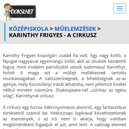
KÖZÉPISKOLA
>
MŰELEMZÉSEK
>
KARINTHY FRIGYES - A CIRKUSZ
Karinthy Frigyes kispolgári család fia volt. Egy nagy költő, a
Nyugat nagyjaival egyenrangú költő, akit az olvasók kezdettől
fogva, mint irodalmi parodizálót veszik tudomásul Karinthyt,
holott ő maga ezt a műfajt mellékesnek tartotta
munkásságában. A valószerűségnek, a hihetőségnek az-az
igénye, mely Kosztolányi írását áthatotta, nem jellemző kivétel
nélkül minden írásműre. Shakespeare-nél „színház az egész
világ”, Karinthynál cirkusz.
A cirkusz egy furcsa lidércnyomásos álomról, egy fantasztikus
történetről számol be. Hétköznapi logikával követhetetlenek
az események, s az író nem is akarja, hogy valóban
megtörténtként fogadjuk el azt, amit leírt. A valóság elemeit