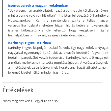
Istenes versek a magyar irodalomban
"Úgy érzem, hamarabb eljutok hozzá a benne való kételkedés révén,
mint a benne való vak hit útján" - írja isten felfedezéséről Karinthy a
Noteszlapokban. Karinthy szentenciája szinte a teljes magyar
vallásos líra foglalata lehetne, hiszen hit és kétely ambivalenciája
istenes költészetünkre oly jellemző, hogy végigkíséri még a
legmélyebben hinni akaró, az egész életművét isten...
Karinthy Frigyes - A cirkusz
Karinthy Frigyes kispolgári család fia volt. Egy nagy költő, a Nyugat
nagyjaival egyenrangú költő, akit az olvasók kezdettől fogva, mint
irodalmi parodizálót veszik tudomásul Karinthyt, holott ő maga ezt
a műfajt mellékesnek tartotta munkásságában. A valószerűségnek,
a hihetőségnek az-az igénye, mely Kosztolányi írását áthatotta, nem
jellemző kivétel nélkül minden írásműre...
Értékelések
Nincs még értékelés. Legyél Te az első!