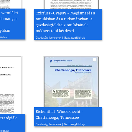
rszemlélet
Czirfusz-Gyapay - Megismerés a
udomány, a
tanulásban és a tudományban, a
gazdaságföldrajz tanításának
nyában
módszertani kérdései
2018, 17 oldal
öldrajz
Gazdasági Ismeretek | Gazdaságföldrajz
Eichenthal-Windeknecht -
Chattanooga, Tennessee
stratégiák
2008, 29 oldal
Gazdasági Ismeretek | Gazdaságföldrajz
öldrajz