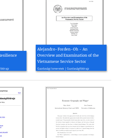
Alejandro-Forden-Oh - An
Resilience
Overview and Examination of the
Vietnamese Service Sector
2012, 91 oldal
öldrajz
Gazdasági Ismeretek | Gazdaságföldrajz