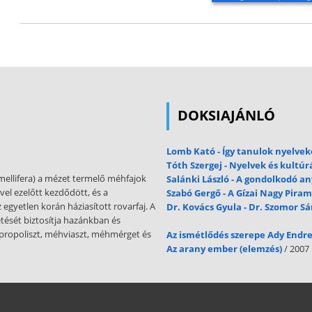
DOKSIAJÁNLÓ
Lomb Kató - Így tanulok nyelvek
Tóth Szergej - Nyelvek és kultúr
ellifera) a mézet termelő méhfajok
Salánki László - A gondolkodó a
vel ezelőtt kezdődött, és a
Szabó Gergő - A Gízai Nagy Piram
egyetlen korán háziasított rovarfaj. A
Dr. Kovács Gyula - Dr. Szomor S
ését biztosítja hazánkban és
 propoliszt, méhviaszt, méhmérget és
Az ismétlődés szerepe Ady Endr
Az arany ember (elemzés)
/ 2007