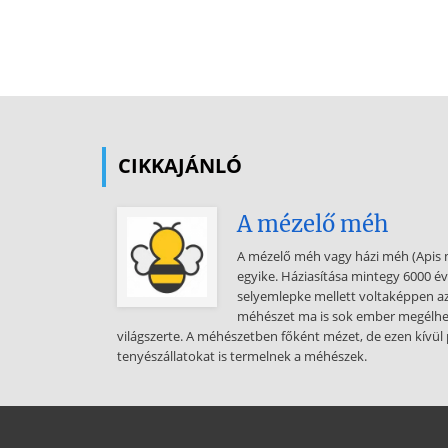
CIKKAJÁNLÓ
A mézelő méh
A mézelő méh vagy házi méh (Apis m
egyike. Háziasítása mintegy 6000 év
selyemlepke mellett voltaképpen az 
méhészet ma is sok ember megélhet
világszerte. A méhészetben főként mézet, de ezen kívül
tenyészállatokat is termelnek a méhészek.