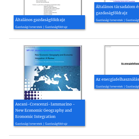
Általános társadalom é
gazdaságföldrajz
2015, 225 oldal
Általános gazdaságföldrajz
Gazdasági Ismeretek | Gazdaságf
2000, 38 oldal
Gazdasági Ismeretek | Gazdaságföldrajz
Az energiafelhasználá
2010, 31 oldal
Gazdasági Ismeretek | Gazdaságf
Ascani-Crescenzi-Iammarino -
New Economic Geography and
Economic Integration
2012, 25 oldal
Gazdasági Ismeretek | Gazdaságföldrajz