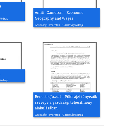
s
Amiti-Cameron - Economic
Geography and Wages
öldrajz
2006, 47 oldal
Gazdasági Ismeretek | Gazdaságföldrajz
s
öldrajz
Benedek József - Földrajzi tényezők
szerepe a gazdasági teljesítmény
alakulásában
2021, 6 oldal
Gazdasági Ismeretek | Gazdaságföldrajz