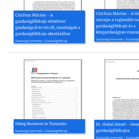
Czirfusz Márton - A té
Czirfusz Márton - A
szerepe a regionális t
gazdaságföldrajz elméletei
gazdaságföldrajz és a
gazdaságról és térről, tanulságok a
közgazdaságtan viszo
gazdaságföldrajz oktatásához
2013, 8 oldal
2017, 11 oldal
Gazdasági Ismeretek | Gazdaságf
Gazdasági Ismeretek | Gazdaságföldrajz
Doing Business in Tanzania
Dr. Hubai József - Geo
2020, 71 oldal
gazdaságföldrajza
Gazdasági Ismeretek | Gazdaságföldrajz
2009, 11 oldal
Gazdasági Ismeretek | Gazdaságf