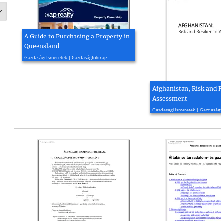
A Guide to Purchasing a Property in
Queensland
2021, 36 oldal
Gazdasági Ismeretek | Gazdaságföldrajz
Afghanistan, Risk and 
Assessment
2021, 20 oldal
Gazdasági Ismeretek | Gazdaságf