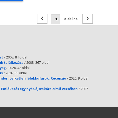
‹
›
oldal / 5
et
/ 2003, 84 oldal
ák találkozása
/ 2003, 367 oldal
nyag
/ 2026, 42 oldal
is
/ 2026, 55 oldal
ándor, Lelketlen lélekkufárok, Recenzió
/ 2026, 9 oldal
e Emlékezés egy nyár-éjszakára című versében
/ 2007