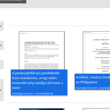
A gazdaságföldrajzi gondolkodás
A Global, Country Stud
lassú átalakulása, avagy miért
on Philippines
fontosabb még mindig a hol mint a
2013, 216 oldal
miért
Gazdasági Ismeretek | Gazdaságf
2019, 25 oldal
Gazdasági Ismeretek | Gazdaságföldrajz