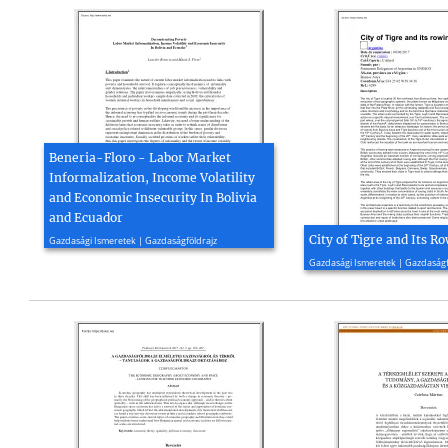
Beneria-Floro - Labor Market
Informalization, Income Volatility
and Economic Insecurity In Bolivia
and Ecuador
2004, 48 oldal
City of Tigre and Its R
Gazdasági Ismeretek | Gazdaságföldrajz
2021, 6 oldal
Gazdasági Ismeretek | Gazdaságf