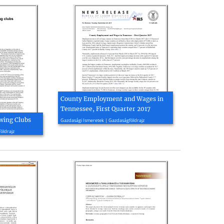
County Employment and Wages in
Tennessee, First Quarter 2017
2017, 9 oldal
owing Clubs
Gazdasági Ismeretek | Gazdaságföldrajz
öldrajz