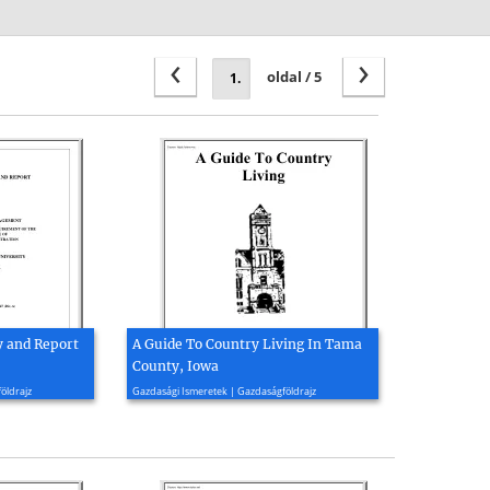
‹
›
oldal / 5
y and Report
A Guide To Country Living In Tama
County, Iowa
2001, 14 oldal
öldrajz
Gazdasági Ismeretek | Gazdaságföldrajz