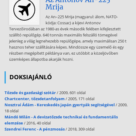
Mrija
Az An–225 Mrija (magyarul: álom, NATO-
kódja: Cossac) a kijevi Antonov
Tervezőirodában az 1980-as évek második felében kifejlesztett
szállító repülőgép. 640 tonnás maximális felszálló tömegével
jelenleg a világ legnehezebb repülőgépe, amely maximálisan 250 t
hasznos teher szállítására képes. Mindössze egy üzemelő és egy
részben megépített példánya van, ez utóbbit a közeljövőben
üzemképes állapotba akarják hozni.
DOKSIAJÁNLÓ
Tőzsde és gazdasági szótár
/ 2009, 601 oldal
Chartcenter, tőzsdetanfolyam
/ 2005, 171 oldal
Nosztrai Ádám - Kereskedés japán gyertyák segítségével
/ 2009,
18 oldal
Mándó Milán - A devizatőzsde technikai és fundamentális
elemzése
/ 2016, 40 oldal
Szendrei Ferenc - A pénzmosás
/ 2018, 309 oldal