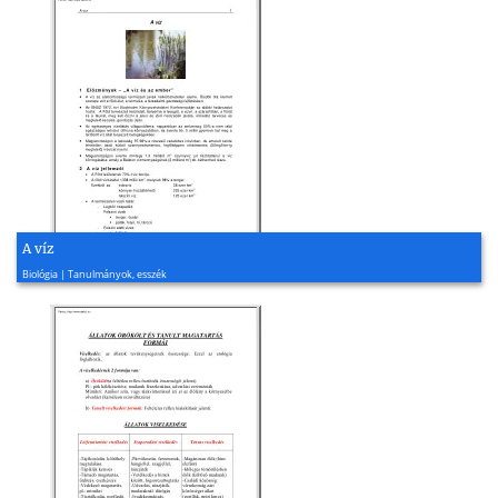
A víz
2015, 15 oldal
Biológia | Tanulmányok, esszék