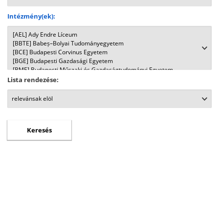
Intézmény(ek):
Lista rendezése: