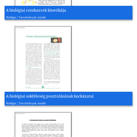
A biológiai rendszerek kinetikája
2014, 66 oldal
Biológia | Tanulmányok, esszék
A biológiai sokféleség pusztulásának kockázatai
2016, 13 oldal
Biológia | Tanulmányok, esszék