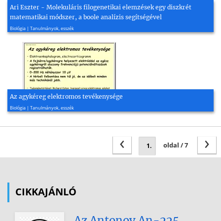
Ari Eszter - Molekuláris filogenetikai elemzések egy diszkrét
matematikai módszer, a boole analízis segítségével
2012, 111 oldal
Biológia | Tanulmányok, esszék
Az agykéreg elektromos tevékenysége
2014, 30 oldal
Biológia | Tanulmányok, esszék
‹
›
oldal / 7
CIKKAJÁNLÓ
Az Antonov An-225