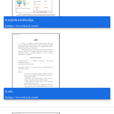
A sejtek evolúciója
2011, 11 oldal
Biológia | Tanulmányok, esszék
A vér
2003, 8 oldal
Biológia | Tanulmányok, esszék