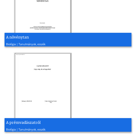
A növénytan
2006, 73 oldal
Biológia | Tanulmányok, esszék
A prémvadászatról
2004, 5 oldal
Biológia | Tanulmányok, esszék