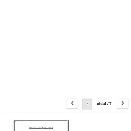
‹
›
oldal / 7