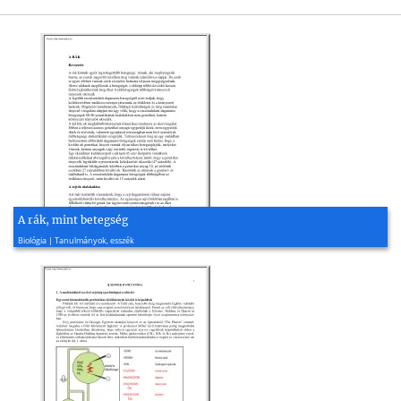
A rák, mint betegség
2001, 8 oldal
Biológia | Tanulmányok, esszék