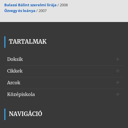
Balassi Bálint szerelmi lírája
/ 2008
Özvegy és leánya
/ 2007
TARTALMAK
Doksik
Cikkek
Arcok
Középiskola
NAVIGÁCIÓ