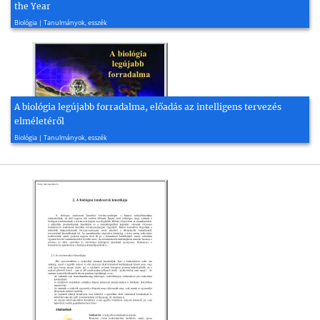
the Year
2014, 72 oldal
Biológia | Tanulmányok, esszék
A biológia legújabb forradalma, előadás az intelligens tervezés
elméletéről
2006, 35 oldal
Biológia | Tanulmányok, esszék