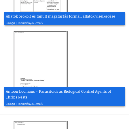
Állatok örökölt és tanult magatartás formái, állatok viselkedése
2005, 2 oldal
Biológia | Tanulmányok, esszék
Antoon Loomans - Parasitoids as Biological Control Agents of
Thrips Pests
2003, 205 oldal
Biológia | Tanulmányok, esszék