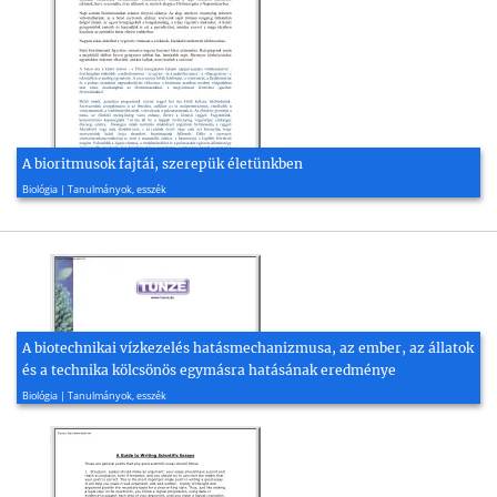
A bioritmusok fajtái, szerepük életünkben
2006, 3 oldal
Biológia | Tanulmányok, esszék
A biotechnikai vízkezelés hatásmechanizmusa, az ember, az állatok
és a technika kölcsönös egymásra hatásának eredménye
2001, 138 oldal
Biológia | Tanulmányok, esszék