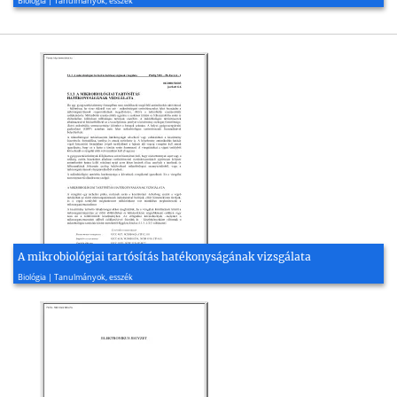
Biológia | Tanulmányok, esszék
A mikrobiológiai tartósítás hatékonyságának vizsgálata
2009, 3 oldal
Biológia | Tanulmányok, esszék