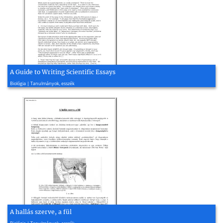
A Guide to Writing Scientific Essays
2011, 4 oldal
Biológia | Tanulmányok, esszék
A hallás szerve, a fül
2003, 6 oldal