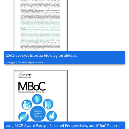
2004 érdekes hírei az élővilág területéről
2004, 5 oldal
Biológia | Tanulmányok, esszék
2013 ASCB Award Essays, Selected Perspectives, and MBoC Paper of