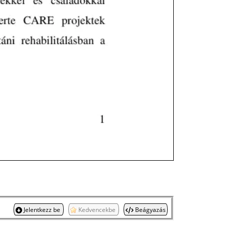
Jelentkezz be
Kedvencekbe
Beágyazás