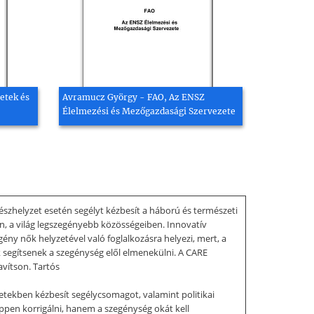
etek és
Avramucz György - FAO, Az ENSZ
Élelmezési és Mezőgazdasági Szervezete
észhelyzet esetén segélyt kézbesít a háború és természeti
jon, a világ legszegényebb közösségeiben. Innovatív
ény nők helyzetével való foglalkozásra helyezi, mert, a
 segítsenek a szegénység elől elmenekülni. A CARE
avítson. Tartós
zetekben kézbesít segélycsomagot, valamint politikai
ppen korrigálni, hanem a szegénység okát kell