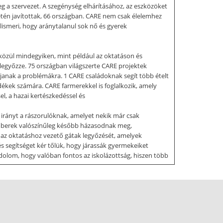
 a szervezet. A szegénység elhárításához, az eszközöket
tén javítottak, 66 országban. CARE nem csak élelemhez
lismeri, hogy aránytalanul sok nő és gyerek
közül mindegyiken, mint például az oktatáson és
legyőzze. 75 országban világszerte CARE projektek
ljanak a problémákra. 1 CARE családoknak segít több ételt
ékek számára. CARE farmerekkel is foglalkozik, amely
el, a hazai kertészkedéssel és
 irányt a rászorulóknak, amelyet nekik már csak
 emberek valószínűleg később házasodnak meg,
t az oktatáshoz vezető gátak legyőzését, amelyek
s segítséget kér tőlük, hogy járassák gyermekeiket
ndolom, hogy valóban fontos az iskolázottság, hiszen több
 mert ezáltal egészségesebben él, oda figyel környezetére
azánkat A statisztikák is azt mutatják, hogy az
rojektjei közvetlenül a természeti katasztrófák túlélőit,
égügy szolgáltatásokkal, egészségügyi ellátással,
itációs programokra koncentrál,