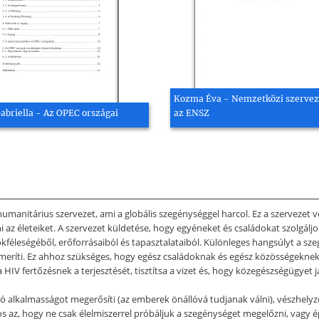
Kozma Éva - Nemzetközi szervez
Gabriella - Az OPEC országai
az ENSZ
manitárius szervezet, ami a globális szegénységgel harcol. Ez a szervezet v
ni az életeiket. A szervezet küldetése, hogy egyéneket és családokat szolgál
kféleségéből, erőforrásaiból és tapasztalataiból. Különleges hangsúlyt a szeg
meríti. Ez ahhoz szükséges, hogy egész családoknak és egész közösségeknek
HIV fertőzésnek a terjesztését, tisztítsa a vizet és, hogy közegészségügyet j
aló alkalmasságot megerősíti (az emberek önállóvá tudjanak válni), vészhely
 az, hogy ne csak élelmiszerrel próbáljuk a szegénységet megelőzni, vagy é