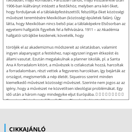
Iskolában, majd Rómában, Párizsban tanult, majd visszatérése után
1906-ban kiáltványt intézett a festőkhöz, melyben arra kéri őket,
hogy forduljanak el a táblaképfestészettől, felszólítja őket közösségi
művészet teremtésére Mexikóban (közösségi épületek falán). Úgy
látta, hogy Mexikóban nincs belső piac a táblaképekre Elsősorban az
egyetemi hallgatók figyeltek fel a felhívására. 1911 – az Akadémia
hallgatói sztrájkbe kezdenek; követelik, hogy
töröljék el az akademizmus módszereit az oktatásban, valamint
ingyen alapanyagot a festéshez, napi egyszeri ingyen étkezést és
állami vasutat. Ezután megalakulnak a planner iskolák, pl. a Santa
Ana A forradalom kitört, a művészek is cstlakoztak hozzá, harcoltak
a forradalomban, részt vettek a fegyveres harcokban, így bejárták az
országot, megismerték a nép életét. Siqueiros szerint minden
kiemelkedő művészet közösségi művészet. Szerinte nem jogos az az
igény, hogy a művészet ne közvetítsen ideológiai problémákat. Egy
idő után a három nagy mindegyike eljut Európába.         
Siqueiros Párizsban találkozik Diego Riverával, aki ott akkor épp a
kubizmussal kacérkodik 1921-ben D.AS elindít egy folyóiratot,
melynek címe: Vida Americana 1922-ben folyóiratában egy
kiáltványt jelentet meg, melyben az alábbiakat írja: o Monumentális,
hősies, humánus festményeket kell festeni o Tovább kell vinni a
CIKKAJÁNLÓ