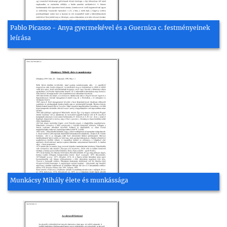
Pablo Picasso - Anya gyermekével és a Guernica c. festményeinek
leírása
Munkácsy Mihály élete és munkássága