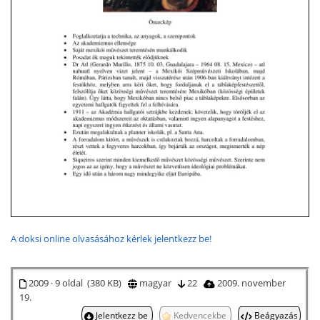
A doksi online olvasásához kérlek jelentkezz be!
2009 · 9 oldal (380 KB)
magyar
22
2009. november
19.
Jelentkezz be
Kedvencekbe
Beágyazás