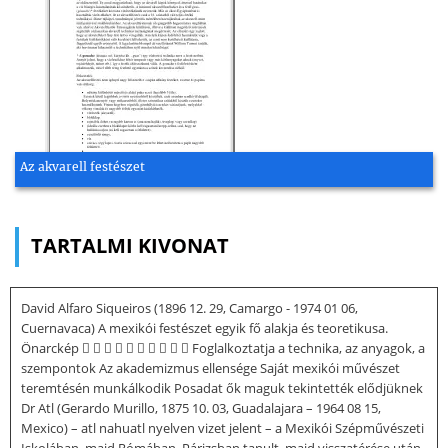
Az akvarell festészet
TARTALMI KIVONAT
David Alfaro Siqueiros (1896 12. 29, Camargo - 1974 01 06,
Cuernavaca) A mexikói festészet egyik fő alakja és teoretikusa.
Önarckép           Foglalkoztatja a technika, az anyagok, a
szempontok Az akademizmus ellensége Saját mexikói művészet
teremtésén munkálkodik Posadat ők maguk tekintették elődjüknek
Dr Atl (Gerardo Murillo, 1875 10. 03, Guadalajara – 1964 08 15,
Mexico) – atl nahuatl nyelven vizet jelent – a Mexikói Szépművészeti