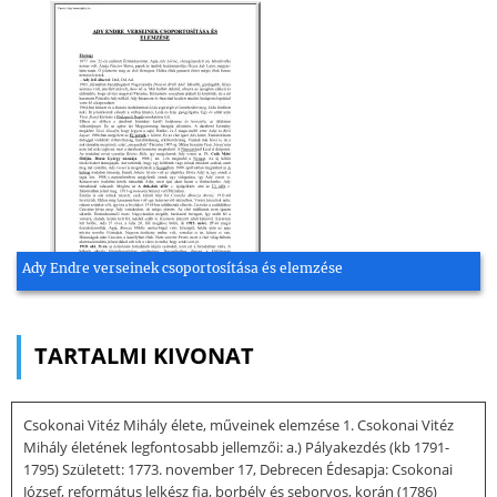
Ady Endre verseinek csoportosítása és elemzése
TARTALMI KIVONAT
Csokonai Vitéz Mihály élete, műveinek elemzése 1. Csokonai Vitéz
Mihály életének legfontosabb jellemzői: a.) Pályakezdés (kb 1791-
1795) Született: 1773. november 17, Debrecen Édesapja: Csokonai
József, református lelkész fia, borbély és seborvos, korán (1786)