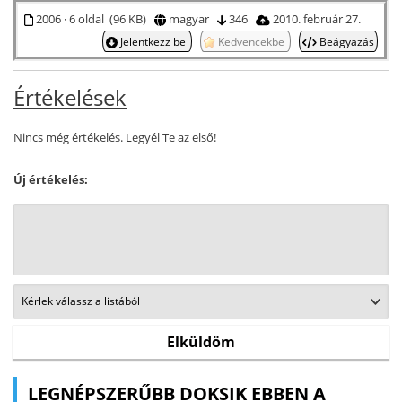
2006 · 6 oldal (96 KB)
magyar
346
2010. február 27.
Jelentkezz be
Kedvencekbe
Beágyazás
Értékelések
Nincs még értékelés. Legyél Te az első!
Új értékelés:
LEGNÉPSZERŰBB DOKSIK EBBEN A