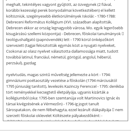
meghalt, tekintélyes vagyont gyűjtött, az özvegynek (2 fiával,
korábbi kezességi perek bonyodalmai következtében) el kellett
költözniük, szegényesebb életkörülmények Iskolái: - 1780-1788:
Debreceni Református Kollégium (XVI. században alapították,
Debrecen ekkor az ország legnagyobb városa, Mo. egyik legerősebb
kisugárzású szellemi központja) - Debrecen, főiskolai tanulmányok 
teológushallgató (papnövendék) lett - 1790 körül önképzőkört
szervezett (tagjai felosztották egymás közt a nyugati nyelveket,
Csokonai az olasz nyelvet választotta dallamossága miatt, tudott
továbbá latinul, franciául, németül, görögül, angolul, héberül,
perzsául), gazdag
nyelvtudás, magas szintű műveltség jellemezte a kört - 1794:
gimnáziumi poétaosztály vezetése a főiskolán (1794 márciusától
1795 júniusáig tanított), levelezés Kazinczy Ferenccel - 1795: derékba
tört reményekkel kecsegtető életpályája, ugyanis kizárták a
kollégiumból (oka: 1795-ben szemtanúja volt Martinovics Ignác és
társai kivégzésének a Vérmezőn) - 1796-ig jogot tanult
Sárospatakon, de nem félbehagyta, ezzel lezárult diákpályája  nem
szerzett főiskolai oklevelet Költészete pályakezdőként: -
diákköltészet - szerelmi témájú dalok - első színdarabkísérletek (A
méla Tempefői) - az első nagy gondolati versek megírása (Az estve,