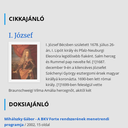
Konstancinápoly) b.) „Tudós koldulás” (1795-kb 1800) - négyéves
dunántúli „tudós koldulás” - 1796 őszén: Pozsonyba utazott,
küzdelme versei kiadásáért (mecénást- támogatót – keresett, de
CIKKAJÁNLÓ
mindhiába) egyszemélyes verses hetilapot indított Diétai Magyar
Múzsa címmel
I. József
- 1797 tavaszán: Komáromba ment, újraéledtek pozsonyi reményei,
megismerkedik Vajda Júliával (Lilla), egy jómódú kereskedő lányával -
I. József Bécsben született 1678. július 26-
kölcsönös szerelemnek indul, Csokonai a házasság alapjaként
án, I. Lipót király és Pfalz-Neuburgi
megpróbált polgári állást szerezni  keszthelyi Georgikonban
Eleonóra legidősebb fiaként. Salm herceg
szeretett volna professzor lenni, új csurgói gimnáziumban is
és Rummel pap nevelte fel. [1]1687.
pályázott tanárnak  nem sikerültek tervei - 1798 márciusában: Lillát
december 9-én a kilencéves Józsefet
férjhez adták egy gazdag kereskedőhöz (9 hónapig voltak együtt
Széchenyi György esztergomi érsek magyar
Csokonaival), Lilla csak 1855-ben halt meg Dunaalmáson 
királlyá koronázta. 1690-ben lett római
Csokonai megtört szerelme elvesztését követően, tudatosította
király. [1]1699-ben feleségül vette
benne társadalmi száműzöttségét, reményeinek végleges
Braunschweigi Vilma Amália hercegnőt, akitől két
összeomlását - néhány évig újra bolyong a Dunántúlon: Keszthely,
Kaposvár, Nagybajom, Kisasszond (itt majdnem 1 évet töltött a
DOKSIAJÁNLÓ
Somogy megyei alispán - Sárosdi István kastélyában)  segítséget
kap az alispántól - 1799. május 26-1800 február 21: helyettes tanári
állás Csurgón
Mihálszky Gábor - A BKV Forte rendszerének menetrendi
programja
/ 2002, 15 oldal
sokat betegeskedett Költészete a „Tudós koldulás” időszakában: -