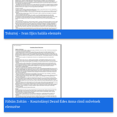
Tolsztoj - Ivan Iljics halála elemzés
Fábián Zoltán - Kosztolányi Dezső Édes Anna című művének
elemzése