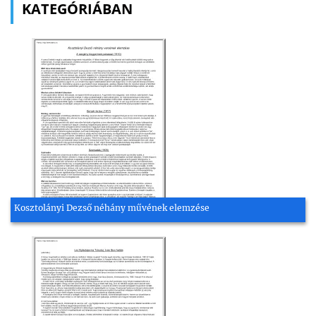
KATEGÓRIÁBAN
Kosztolányi Dezső néhány művének elemzése