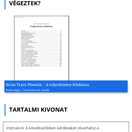
VÉGEZTEK?
Brian Tracy Phoenix - A teljesítmény lélektana
Pszichológia | Tanulmányok, esszék
TARTALMI KIVONAT
Instrukció: A következőkben kérdéseket olvashatsz a