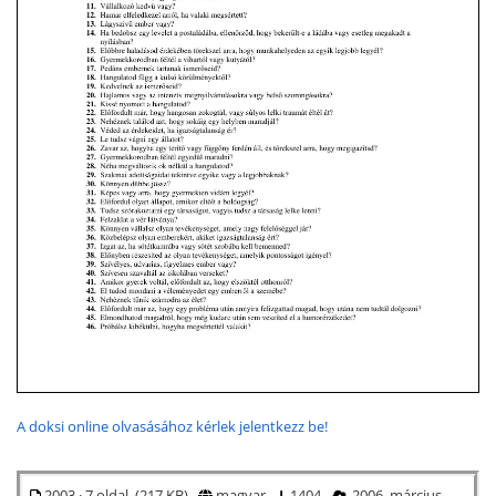
A doksi online olvasásához kérlek jelentkezz be!
2003 · 7 oldal (217 KB)
magyar
1404
2006. március