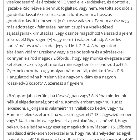
viselkedésedről és érzéseidről. Olvasd el a kérdéseket, és döntsd el,
igazak-e Rád nézve a bennük foglaltak, vagy nem. Ne tölts sok időt a
gondolkodással Az első reakciód a fontos, nem a hosszas
gondolkodás. Itt nincsenek jó és rossz válaszok Ez nem az ész vagy
más adottságok felmérése, hanem csupán a viselkedésed
sajátságainak kimutatása. Légy őszinte magadhoz! Válaszaid a jelent
tükrözzék! Gyors igen (+) vagy nem (-) válaszokat adj. A kérdés
sorszámát és a válaszodat jegyezd le 1. 2. 3. 4. A hangulatod
általában vidám? Érzékeny vagy a csalódásokra és a sértésekre?
Könnyen elsírod magad? Előfordul, hogy egy munka elvégzése után
kételkedsz az elvégzett munka minőségében és ellenőrzöd azt? 5.
Gyermekkorodban ugyanolyan bátor voltál, mint kortársaid? 6.
Hangulatod néha hirtelen vált a nagyon vidám és a nagyon
rosszkedvű között? 7. Szeretsz a figyelem
középpontjába kerülni, ha társaságban vagy? 8. Néha minden ok
nélkül elégedetlenség önt el? 9. Komoly ember vagy? 10. Tudsz
lelkesedni, ujjongani is valamiért? 11. Vállalkozó kedvű vagy? 12.
Hamar elfeledkezel arról, ha valaki megsértett? 13. Lágyszívű ember
vagy? 14. Ha bedobsz egy levelet a postaládába, ellenőrzöd, hogy
bekerült-e a ládába vagy esetleg megakadt a nyílásban? 15. Előbbre
haladásod érdekében törekszel arra, hogy munkahelyeden az egyik
legjobb legyél? 16. Gyermekkorodban féltél a vihartól vagy kutyától?