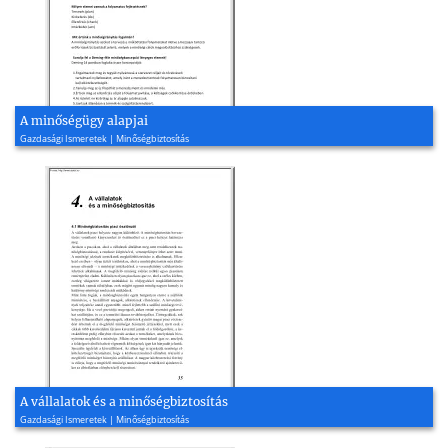
A minőségügy alapjai
Gazdasági Ismeretek | Minőségbiztosítás
A vállalatok és a minőségbiztosítás
Gazdasági Ismeretek | Minőségbiztosítás