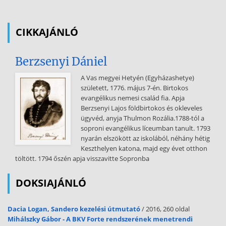
megismerésére felmérést végeznek, ill. végeztetnek. A
környezetvédelmi audit, mint irányítási eszköz fontos szerepet tölt
be, a vállalat környezetközpontú irányítási politikája eredményes
CIKKAJÁNLÓ
érvényesülésének figyelemmel kísérésében. A kialakított
menedzsment rendszerek működésének egyik feltétele a
Berzsenyi Dániel
folyamatos fejlesztés megvalósítása. Így tehát a menedzsment
rendszerek működését folyamatosan felügyelni kell. A
A Vas megyei Hetyén (Egyházashetye)
környezetvédelmi audit célja, hogy segítsen az eltéréseket feltárni,
született, 1776. május 7-én. Birtokos
így a 1/6 megfelelő javító intézkedéseket elvégezzék, ezáltal
evangélikus nemesi család fia. Apja
biztosítva a környezetközpontú irányítási rendszer
Berzsenyi Lajos földbirtokos és okleveles
működőképességének hatékonyságát. A környezetvédelmi
ügyvéd, anyja Thulmon Rozália.1788-tól a
auditálás fő tipusai: Auditok Belső audit Termékaudit Eljárásaudit
soproni evangélikus líceumban tanult. 1793
Külső audit Rendszeraudit Beszállítói audit Személyaudit Tanúsító
nyarán elszökött az iskolából, néhány hétig
audit Az auditok osztályozása végrehajtásuk tárgya és módja szerint
Keszthelyen katona, majd egy évet otthon
Az audit tárgya szerint az alábbi csoportokat különböztetjük meg: 
töltött. 1794 őszén apja visszavitte Sopronba
A termékaudit célja az adott termékkel szemben támasztott
követelményeknek való megfelelőség mértékének megállapítása. 
DOKSIAJÁNLÓ
A folyamataudit /
eljárásaudit adott folyamatra, vagy eljárásra vonatkozó kritériumok
Dacia Logan, Sandero kezelési útmutató
/ 2016, 260 oldal
teljesülésének mértékét határozza meg.  A rendszeraudit valamely
Mihálszky Gábor - A BKV Forte rendszerének menetrendi
menedzsmentrendszer felülvizsgálatát jelenti, és a rendszerrel