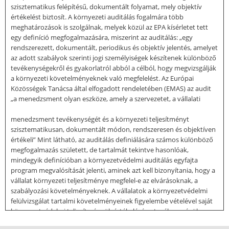
szisztematikus felépítésű, dokumentált folyamat, mely objektív
értékelést biztosít. A környezeti auditálás fogalmára több
meghatározások is szolgálnak, melyek közül az EPA kísérletet tett
egy definíció megfogalmazására, miszerint az auditálás: „egy
rendszerezett, dokumentált, periodikus és objektív jelentés, amelyet
az adott szabályok szerinti jogi személyiségek készítenek különböző
tevékenységekről és gyakorlatról abból a célból, hogy megvizsgálják
a környezeti követelményeknek való megfelelést. Az Európai
Közösségek Tanácsa által elfogadott rendeletében (EMAS) az audit
„a menedzsment olyan eszköze, amely a szervezetet, a vállalati
menedzsment tevékenységét és a környezeti teljesítményt
szisztematikusan, dokumentált módon, rendszeresen és objektíven
értékeli” Mint látható, az auditálás definiálására számos különböző
megfogalmazás született, de tartalmát tekintve hasonlóak,
mindegyik definícióban a környezetvédelmi auditálás egyfajta
program megvalósítását jelenti, aminek azt kell bizonyítania, hogy a
vállalat környezeti teljesítménye megfelel-e az elvárásoknak, a
szabályozási követelményeknek. A vállalatok a környezetvédelmi
felülvizsgálat tartalmi követelményeinek figyelembe vételével saját
környezetvédelmi teljesítményük értékelésére, tevékenységük
átvizsgálására, tevékenységük környezetre gyakorolt hatásainak a