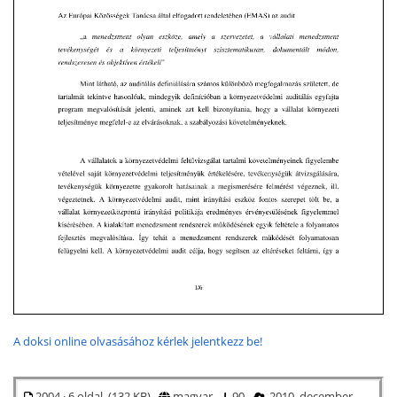
A doksi online olvasásához kérlek jelentkezz be!
2004 · 6 oldal (132 KB)
magyar
90
2010. december