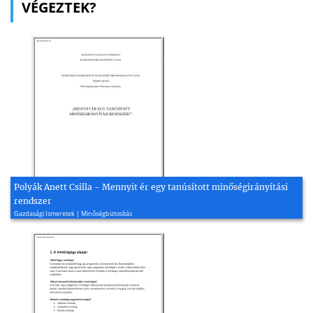
VÉGEZTEK?
Polyák Anett Csilla - Mennyit ér egy tanúsított minőségirányítási
rendszer
Gazdasági Ismeretek | Minőségbiztosítás