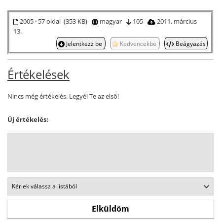
2005 · 57 oldal (353 KB)
magyar
105
2011. március
13.
Jelentkezz be
Kedvencekbe
Beágyazás
Értékelések
Nincs még értékelés. Legyél Te az első!
Új értékelés: