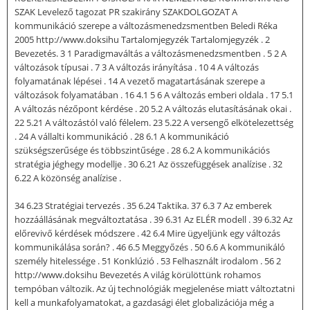
SZAK Levelező tagozat PR szakirány SZAKDOLGOZAT A
kommunikáció szerepe a változásmenedzsmentben Beledi Réka
2005 http://www.doksihu Tartalomjegyzék Tartalomjegyzék . 2
Bevezetés. 3 1 Paradigmaváltás a változásmenedzsmentben . 5 2 A
változások típusai . 7 3 A változás irányítása . 10 4 A változás
folyamatának lépései . 14 A vezető magatartásának szerepe a
változások folyamatában . 16 4.1 5 6 A változás emberi oldala . 17 5.1
A változás nézőpont kérdése . 20 5.2 A változás elutasításának okai .
22 5.21 A változástól való félelem. 23 5.22 A versengő elkötelezettség
. 24 A vállalti kommunikáció . 28 6.1 A kommunikáció
szükségszerűsége és többszintűsége . 28 6.2 A kommunikációs
stratégia jéghegy modellje . 30 6.21 Az összefüggések analízise . 32
6.22 A közönség analízise .
34 6.23 Stratégiai tervezés . 35 6.24 Taktika. 37 6.3 7 Az emberek
hozzáállásának megváltoztatása . 39 6.31 Az ELÉR modell . 39 6.32 Az
előrevivő kérdések módszere . 42 6.4 Mire ügyeljünk egy változás
kommunikálása során? . 46 6.5 Meggyőzés . 50 6.6 A kommunikáló
személy hitelessége . 51 Konklúzió . 53 Felhasznált irodalom . 56 2
http://www.doksihu Bevezetés A világ körülöttünk rohamos
tempóban változik. Az új technológiák megjelenése miatt változtatni
kell a munkafolyamatokat, a gazdasági élet globalizációja még a