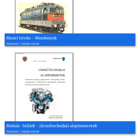
Mezei István - Mozdonyok
Gépészet | Gépjárművek
Molnár-Sziládi - Járműtechnikai alapismeretek
Gépészet | Gépjárművek