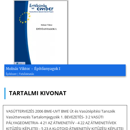
Molnár Viktor - Építőanyagok I
Építészet | Felsőoktatás
TARTALMI KIVONAT
VASÚTTERVEZÉS 2006 BME-UVT BME Út és Vasútépítési Tanszék
Vasúttervezés Tartalomjegyzék 1. BEVEZETÉS- 3 2 VASÚTI
PÁLYAGEOMETRIA- 4 21 AZ ÁTMENETIÍV - 4 22 AZ ÁTMENETIÍVEK
KITŰZÉSI KÉPLETEI - 5 23 A KLOTOID ÁTMENETIÍV KITŰZÉSI KÉPLETEI