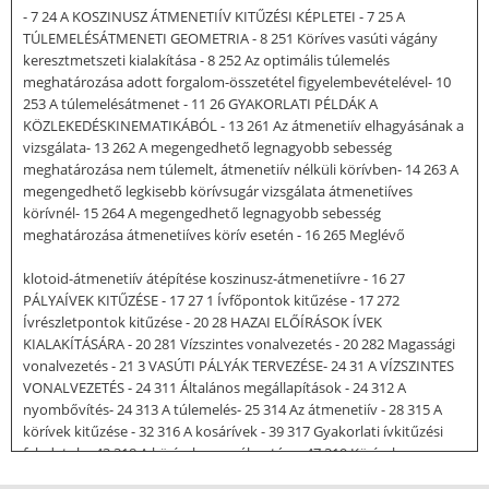
- 7 24 A KOSZINUSZ ÁTMENETIÍV KITŰZÉSI KÉPLETEI - 7 25 A
TÚLEMELÉSÁTMENETI GEOMETRIA - 8 251 Köríves vasúti vágány
keresztmetszeti kialakítása - 8 252 Az optimális túlemelés
meghatározása adott forgalom-összetétel figyelembevételével- 10
253 A túlemelésátmenet - 11 26 GYAKORLATI PÉLDÁK A
KÖZLEKEDÉSKINEMATIKÁBÓL - 13 261 Az átmenetiív elhagyásának a
vizsgálata- 13 262 A megengedhető legnagyobb sebesség
meghatározása nem túlemelt, átmenetiív nélküli körívben- 14 263 A
megengedhető legkisebb körívsugár vizsgálata átmenetiíves
körívnél- 15 264 A megengedhető legnagyobb sebesség
meghatározása átmenetiíves körív esetén - 16 265 Meglévő
klotoid-átmenetiív átépítése koszinusz-átmenetiívre - 16 27
PÁLYAÍVEK KITŰZÉSE - 17 27 1 Ívfőpontok kitűzése - 17 272
Ívrészletpontok kitűzése - 20 28 HAZAI ELŐÍRÁSOK ÍVEK
KIALAKÍTÁSÁRA - 20 281 Vízszintes vonalvezetés - 20 282 Magassági
vonalvezetés - 21 3 VASÚTI PÁLYÁK TERVEZÉSE- 24 31 A VÍZSZINTES
VONALVEZETÉS - 24 311 Általános megállapítások - 24 312 A
nyombővítés- 24 313 A túlemelés- 25 314 Az átmenetiív - 28 315 A
körívek kitűzése - 32 316 A kosárívek - 39 317 Gyakorlati ívkitűzési
feladatok - 43 318 A körívek megválasztása- 47 319 Körívek
csatlakoztatása- 48 32 A MAGASSÁGI VONALVEZETÉS - 49 321 A