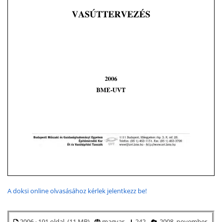
A doksi online olvasásához kérlek jelentkezz be!
2006 · 191 oldal (11 MB)
magyar
242
2008. november