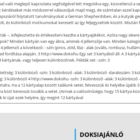
ssel való meglepő kapcsolata segítségével lett megoldva egy, közvetlenül a 
 kérdéseket más módszerrel válaszoljuk majd meg), de számtalan ezzel kapc
lepsziáról folytatott tanulmányokat a German Shepherdsben, és a kutyák genet
, és különböző motívumokat keresett az így feljegyzettek között. Miután fe
ották –, kifejlesztette és értékesíteni kezdte a kártyajátékot. Azóta nagy sik
alapok? Minden kártyán van egy ábra, aminek 4 jellemzője van. Minden kate
 jellemző a következő: - szín (piros, zöld, lila) - alak (ovális, rombusz, hullá
bad fordítása alapján. 3 http://www.doksihu Egy set 3 kártyából áll. A 3 kárt
 kártyának, vagy teljesen különbözőnek. Példák set: -szín: 3
ettség: 3 különböző -szín: 3 különböző -alak: 3 különböző -darabszám: 3 külö
ség: 3 különböző 4 http://www.doksihu -szín: 3 különböző -alak: 3 különböző -da
sztalra. Ha a 12 kártyalap között találunk setet, felvesszük és helyébe újabb 3
a közt keressük tovább a setet. (Annak a valószínűsége, hogy 15 kártya közöt
 ki újat ezek helyére, így megint 12 kártyával
81 db) el nem fogy az asztalról, vagy már nincs több set a megmaradt lapok köz
valamint az utána következő, settel kapcsolatos feladatokat megoldja.) 3. S
a létezés problémája; létezik e megoldás vagy sem. A második kategória a
 harmadik az optimalizálás problémája, arra fókuszál, hogy megtaláljuk a me
DOKSIAJÁNLÓ
hoz minden tanuló felvesz 2 kártyát a játékmezőről és megvizsgálja, hogy lé