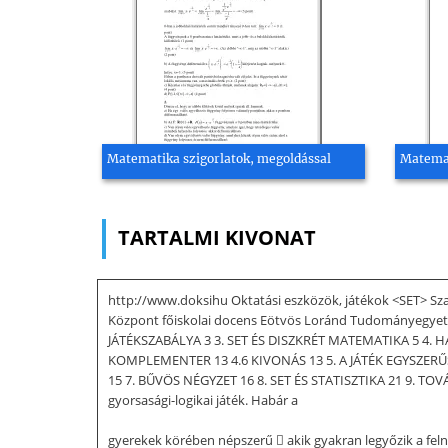
Matematika szigorlatok, megoldással
Matemat
TARTALMI KIVONAT
http://www.doksihu Oktatási eszközök, játékok <SET> Sz
Központ főiskolai docens Eötvös Loránd Tudományegyet
JÁTÉKSZABÁLYA 3 3. SET ÉS DISZKRÉT MATEMATIKA 5 4. 
KOMPLEMENTER 13 4.6 KIVONÁS 13 5. A JÁTÉK EGYSZER
15 7. BŰVÖS NÉGYZET 16 8. SET ÉS STATISZTIKA 21 9. TOV
gyorsasági-logikai játék. Habár a
gyerekek körében népszerű  akik gyakran legyőzik a felnő