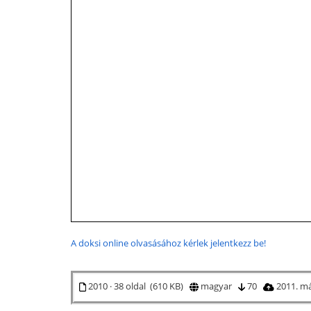
A doksi online olvasásához kérlek jelentkezz be!
2010 · 38 oldal (610 KB)
magyar
70
2011. má