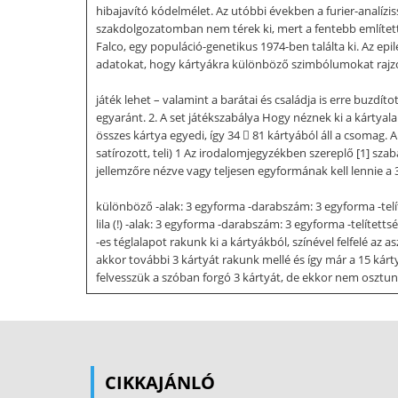
hibajavító kódelmélet. Az utóbbi években a furier-analízi
szakdolgozatomban nem térek ki, mert a fentebb említett
Falco, egy populáció-genetikus 1974-ben találta ki. Az epi
adatokat, hogy kártyákra különböző szimbólumokat rajzolt
játék lehet – valamint a barátai és családja is erre buzdít
egyaránt. 2. A set játékszabálya Hogy néznek ki a kárty
összes kártya egyedi, így 34  81 kártyából áll a csomag. A 4
satírozott, teli) 1 Az irodalomjegyzékben szereplő [1] sza
jellemzőre nézve vagy teljesen egyformának kell lennie a 3
különböző -alak: 3 egyforma -darabszám: 3 egyforma -telít
lila (!) -alak: 3 egyforma -darabszám: 3 egyforma -telített
-es téglalapot rakunk ki a kártyákból, színével felfelé az a
akkor további 3 kártyát rakunk mellé és így már a 15 kárty
felvesszük a szóban forgó 3 kártyát, de ekkor nem osztunk
folyik tovább a játék és addig tart, míg az összes kártya (
össze. (Meg mindenki más, aki gondolkodik a játék során, 
matematikai problémákat 3 fő csoportba sorolja Az első 
létezhet a problémára az ismert módszerek segítségével. A
CIKKAJÁNLÓ
problémát prezentálja A létezés problémájának vizsgálatá