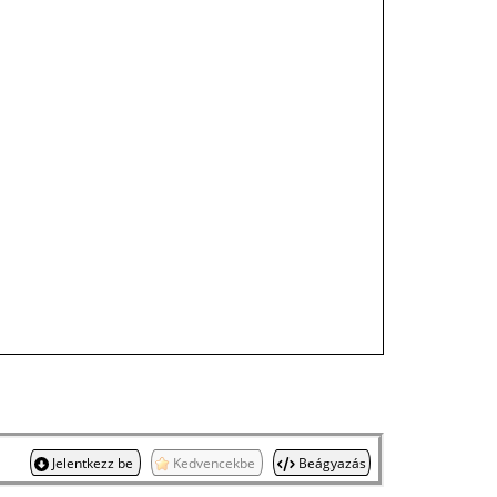
Jelentkezz be
Kedvencekbe
Beágyazás