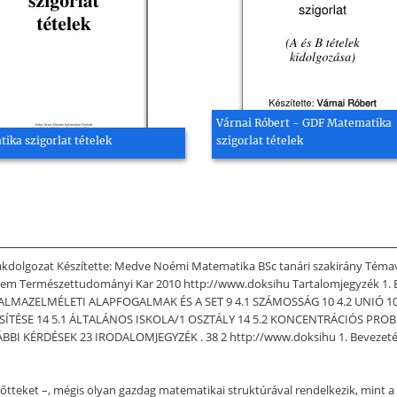
Várnai Róbert - GDF Matematika
ika szigorlat tételek
szigorlat tételek
akdolgozat Készítette: Medve Noémi Matematika BSc tanári szakirány Témav
em Természettudományi Kar 2010 http://www.doksihu Tartalomjegyzék 1. B
HALMAZELMÉLETI ALAPFOGALMAK ÉS A SET 9 4.1 SZÁMOSSÁG 10 4.2 UNIÓ 10
ŰSÍTÉSE 14 5.1 ÁLTALÁNOS ISKOLA/1 OSZTÁLY 14 5.2 KONCENTRÁCIÓS PR
ÁBBI KÉRDÉSEK 23 IRODALOMJEGYZÉK . 38 2 http://www.doksihu 1. Bevezetés 1
tteket –, mégis olyan gazdag matematikai struktúrával rendelkezik, mint a v