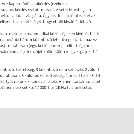
sethez kapcsolódó alapkérdés (ezekre a
solatos kérdés nyitott maradt. A setet Marsha Jean
ikai adatait vizsgálta. Úgy kezdte el jelölni ezeket az
lismerte a lehetőséget, hogy ebből kiváló és kihívó
ere van a setnek a matematikai közösségeken kívül és belül
gória további három különböző lehetőséget tartalmaz Az
mos) - darabszám (egy, kettő, három) - telítettség (üres,
yának mind a 4 jellemzőjét külön-külön megvizsgáljuk, 1-1
nböző -telítettség: 3 különböző nem set: -szín: 2 zöld, 1
rabszám: 3 különböző -telítettség: 2 üres, 1 teli (!) 3  4
 kártyát rakunk ki színével felfelé. Ha nem tartalmaz setet,
t nem lesz set kb. 1:1000 -hez[2]) Ha találunk setet,
ött. Az nyer, aki a játék végére a legtöbb setet gyűjti
ET és diszkrét matematika2 John A. Dossey a diszkrét
 számolási probléma, megmutatja, hogy hány megoldás
goldást az egyedi problémára. A set játék az első két
tezik e olyan harmadik kártya,