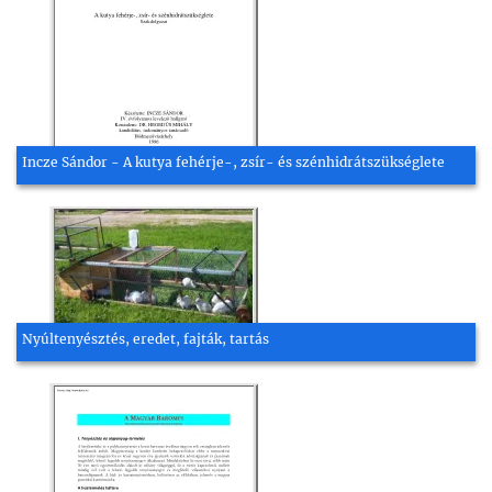
Incze Sándor - A kutya fehérje-, zsír- és szénhidrátszükséglete
Nyúltenyésztés, eredet, fajták, tartás