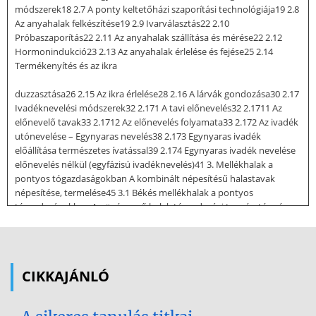
módszerek18 2.7 A ponty keltetőházi szaporítási technológiája19 2.8
Az anyahalak felkészítése19 2.9 Ivarválasztás22 2.10
Próbaszaporítás22 2.11 Az anyahalak szállítása és mérése22 2.12
Hormonindukció23 2.13 Az anyahalak érlelése és fejése25 2.14
Termékenyítés és az ikra
duzzasztása26 2.15 Az ikra érlelése28 2.16 A lárvák gondozása30 2.17
Ivadéknevelési módszerek32 2.171 A tavi előnevelés32 2.1711 Az
előnevelő tavak33 2.1712 Az előnevelés folyamata33 2.172 Az ivadék
utónevelése – Egynyaras nevelés38 2.173 Egynyaras ivadék
előállítása természetes ívatással39 2.174 Egynyaras ivadék nevelése
előnevelés nélkül (egyfázisú ivadéknevelés)41 3. Mellékhalak a
pontyos tógazdaságokban A kombinált népesítésű halastavak
népesítése, termelése45 3.1 Békés mellékhalak a pontyos
tógazdaságokban A növényevő halak tógazdasági tenyésztése és
szaporítása46 3.11 Az amur (Ctenopharyngodon idella VAL)
tenyésztése46 3.12 A fehér busa (Hypophthalmichthys molitrix
VAL)47 3.13 A pettyes busa (Aristichthys nobilis VAL)48 3.15 A compó
(Tinca tinca L) Tógazdasági tenyésztés 51 2 TÓGAZDÁLKODÁS A
CIKKAJÁNLÓ
PONTY TENYÉSZTÉSE 3.2 Ragadozó halak a pontyos
tógazdaságban52 3.21 A csuka (Esox lucius L)