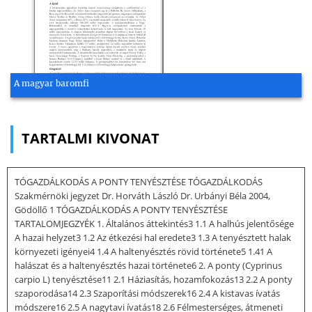
A magyar baromfi
TARTALMI KIVONAT
TÓGAZDÁLKODÁS A PONTY TENYÉSZTÉSE TÓGAZDÁLKODÁS
Szakmérnöki jegyzet Dr. Horváth László Dr. Urbányi Béla 2004,
Gödöllő 1 TÓGAZDÁLKODÁS A PONTY TENYÉSZTÉSE
TARTALOMJEGZYÉK 1. Általános áttekintés3 1.1 A halhús jelentősége
A hazai helyzet3 1.2 Az étkezési hal eredete3 1.3 A tenyésztett halak
környezeti igényei4 1.4 A haltenyésztés rövid története5 1.41 A
halászat és a haltenyésztés hazai története6 2. A ponty (Cyprinus
carpio L) tenyésztése11 2.1 Háziasítás, hozamfokozás13 2.2 A ponty
szaporodása14 2.3 Szaporítási módszerek16 2.4 A kistavas ívatás
módszere16 2.5 A nagytavi ívatás18 2.6 Félmesterséges, átmeneti