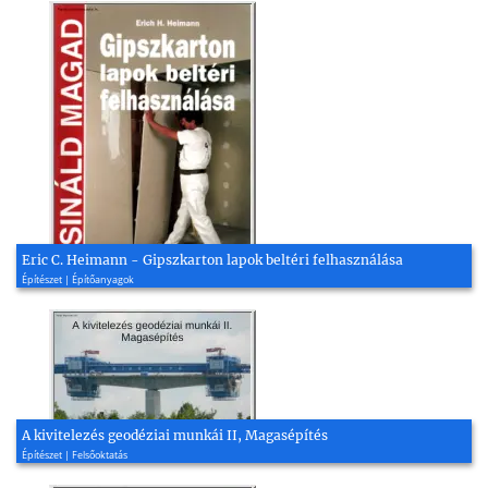
Eric C. Heimann - Gipszkarton lapok beltéri felhasználása
Építészet | Építőanyagok
A kivitelezés geodéziai munkái II, Magasépítés
Építészet | Felsőoktatás