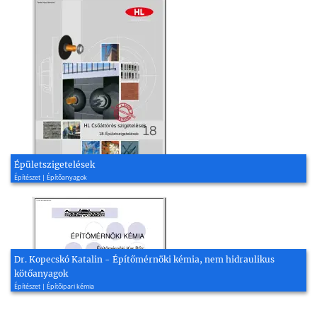
Épületszigetelések
Építészet | Építőanyagok
Dr. Kopecskó Katalin - Építőmérnöki kémia, nem hidraulikus
kötőanyagok
Építészet | Építőipari kémia