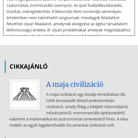
csatornázás, kommunális szennyvíz- és ipari hulladékvízkezelés,
tisztítás, méregtelenítés. A felsorolás fenti sorrendje semmilyen
értelemben nem tekinthető rangsornak: mindegyik feladatkör
felvethet olyan feladatot, amelynek elvégzése az egész társadalom
létfontosságú érdeke, ill. olyan problémákat amelyek megoldásához
még a tudomány legújabb eredményeinek birtokában sem
foghatunk a biztos siker ígéretével. Számos a vízépítési
feladatkörökbe tudható részfeladat merül fel magas- és mélyépítési
létesítmények speciális körülmények közti alapozásakor is. A
vízépítés feladatkörében felsorolt tevékenységek
CIKKAJÁNLÓ
törvényszerűen egymással öszszefüggőek, mert - elvben és egyre
inkább a gyakorlatban is - mindegyik az ember természetes és
A maja civilizáció
épített környezetének célirányos alakítását, fenntartását és
védelmét általános és speciális szempontok szerint érvényesítő
A maja civilizáció egy Közép-Amerikában élt,
összehangolt tevékenység része. A vízépítési létesítmények ezért
több évszázadik létező prekolumbián
gyakran kapcsolhatók a felsorolt vízépítési mérnöki feladatkörök
civilizáció, amely főleg a kifejlett írásmódjáról,
egyikéhez és másikához is, hiszen ezek maguk is kisebb-nagyobb
művészetéről, monumentális építészetéről,
mértékben egymásba mosódnak. Ennek ellenére megkísérelhetjük a
valamint a matematikai és asztronómiai ismereteiről híres. A inka
felsoroltak alapján megkeresni a legjellemzőbb vízépítési
mellett az egyik legjelentősebb ősi amerikai civilizáció volt.
feladatkörök legjellemzőbb műtárgytípusait. A vízépítés gyakran
alkalmaz különböző célokra egyéb anyagokat (fa, rőzse, nád stb.) is,