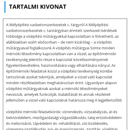
TARTALMI KIVONAT
A Mélyépítési vasbetonszerkezetek c. tárgyról A Mélyépítési
vasbetonszerkezetek c. tantárgyban érintett szerkezeti kérdések
többsége a vízépítési műtárgyakkal kapcsolatban is fölvethető, az
alábbiakban ezért elsősorban – de nem kizárólag – a vízépítés
műtárgyaival foglalkozunk A vízépítés műtárgyai Szinte minden
mérnöki létesítmény kapcsolatban van a vízzel, az építőmérnöki
tevékenység jelentős része e kapcsolat következményeinek
figyelembevételére, hasznosítására vagy elhárítására irányul. Az
építőmérnöki feladatok közül a vízépítési tevékenység körébe
tartozónak azokat tekintjük, amelyeket a vízzel való kapcsolat
minden részfeladatban meghatározóan érint. Ugyanilyen alapon
vízépítési műtárgyaknak azokat a mérnöki létesítményeket
nevezzük, amelyek funkcióját, kialakítását és annak részleteit
jellemzően a vízzel való kapcsolatuk határozza meg A legjellemzőbb
vízépítési mérnöki feladatkörök: vízrendezés, vízszabályzás, ár-és
belvízvédelem, mezőgazdasági vízgazdálkodás, talaj-erózióvédelem
és meliorizáció, tájvédelem és -rehabilitáció, vízi közlekedés,
vízenergia gazdálkodás, ivó- és iparivízszerzés, -tisztítás, vízellátás,