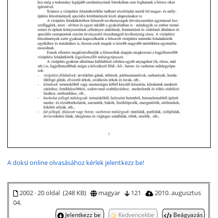
A doksi online olvasásához kérlek jelentkezz be!
2002 · 20 oldal (248 KB)
magyar
121
2010. augusztus
04.
Jelentkezz be
Kedvencekbe
Beágyazás