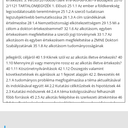
2/1121 TARTALOMJEGYZÉK 1. Előszó 25 1.1 Az ember a földkerekség
legcsodálatosabb teremtménye 25 1.2 A szerző tudatosan
legszubjektívebb bemutatkozása 26 1.3 A cím szándékának
értelmezése 28 1.4 Nemzetbiztonsági elkötelezettségem 29 1.5 Mi a
célom a doktori értekezésemmel? 32 1.6 Az alkotásom, egyben
értekezésem megfeleltetése a szerzői jogi törvénynek 33 1.7 Az
alkotásom és egyben értekezésem megfeleltetése a ZMNE Doktori
Szabályzatának 35 1.8 Az alkotásom tudományosságának
jellegéről, céljáról 40 1.9 Kiknek szól ez az alkotás illetve értekezés? 40
1.10 Mennyire jó vagy mennyire rossz ez az alkotás illetve értekezés?
40 1.11 Köszönetnyilvánítások 42 1.12 Összegzés valamint
következtetések és ajánlások az 1 fejezet alapján 42 2. Bevezetés 44
2.1 A tudományos probléma megfogalmazása a téma aktualitásával
és indoklásával együtt 44 2.2 Kutatási célkitűzések és hipotézisek 44
2.3 Kutatási módszerek 44 2.4 A téma kidolgozásához felhasznált
főbb források 45 2.5 Az alkotás felépítése és szerkezeti áttekintése 46
2.6 Az alkotás címének mondanivalóját igazoló, szakmai fejezetek
konkrét bevezető megfontolásai 47 2.61 Miért van szükség
titkosszolgálatokra, más néven nemzetbiztonsági szolgálatokra és
mit nyújtanak számunkra? . 47 2.62 Miért van szükség egyáltalán a
biztonságot szolgáló védelemre? . 48 2.63 Érdekes biztonság