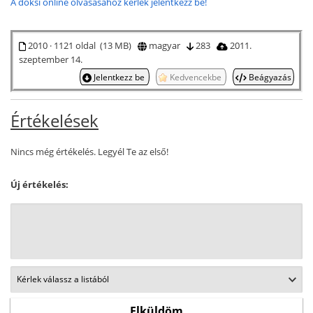
A doksi online olvasásához kérlek jelentkezz be!
2010 · 1121 oldal (13 MB)
magyar
283
2011.
szeptember 14.
Jelentkezz be
Kedvencekbe
Beágyazás
Értékelések
Nincs még értékelés. Legyél Te az első!
Új értékelés: