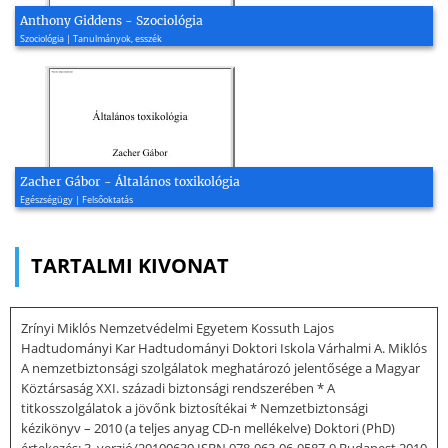
Anthony Giddens - Szociológia
Szociológia | Tanulmányok, esszék
Zacher Gábor - Általános toxikológia
Egészségügy | Felsőoktatás
TARTALMI KIVONAT
Zrínyi Miklós Nemzetvédelmi Egyetem Kossuth Lajos
Hadtudományi Kar Hadtudományi Doktori Iskola Várhalmi A. Miklós
A nemzetbiztonsági szolgálatok meghatározó jelentősége a Magyar
Köztársaság XXI. századi biztonsági rendszerében * A
titkosszolgálatok a jövőnk biztosítékai * Nemzetbiztonsági
kézikönyv – 2010 (a teljes anyag CD-n mellékelve) Doktori (PhD)
értekezés: 3. verzió/20100630 ISBN 978-963-06-9587-9 Budapest 2010