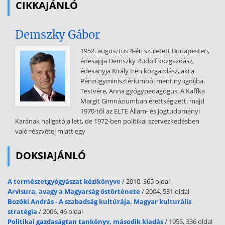
CIKKAJÁNLÓ
vonzatú filozófia kérdések a XXI.
századi időszakra 48 2.7 Beszámoló a doktori értekezés
Demszky Gábor
műhelyvitájáról 49 2.8 Összegzés illetve következtetések és
ajánlások a 2 fejezet alapján 51 3. A titkosszolgálati tevékenység
1952. augusztus 4-én született Budapesten,
történetének rövid áttekintése’’ 53 3.1 Összegzés illetve
édesapja Demszky Rudolf közgazdász,
következtetések és ajánlások a 3. fejezet alapján 55 4. A biztonság
édesanyja Király Irén közgazdász, aki a
fogalmának megváltozása, szélesebb átfogása, újraértékelése 56 4.1
Pénzügyminisztériumból ment nyugdíjba.
A világrendszer felépülése, működése, egyensúlya, stabilitása,
Testvére, Anna gyógypedagógus. A Kaffka
biztonsága 56 4.11 Szabadság és/vagy biztonság . 56 4.2 Mennyire
Margit Gimnáziumban érettségizett, majd
biztos vagy bizonytalan a biztonság napjainkban 60 4.3 A biztonság
1970-től az ELTE Állam- és Jogtudományi
fogalmának tágabb és szűkebb értelmezése 62 4.4 A biztonság
Karának hallgatója lett, de 1972-ben politikai szervezkedésben
fogalmának új dimenziói 62 4.5 A magyar állampolgárok
való részvétel miatt egy
jogbiztonságát negatívan befolyásoló igazságszolgáltatási hatások
64 4.51 Bírói függetlenség – számon kérhetőség . 64 4.511 Bevezető .
DOKSIAJÁNLÓ
64 4.512 A függetlenség és a számon kérhetőség dilemmája . 65
4.5121 Mi a bírói függetlenség? . 65 4.5122 Számon kérhetőség . 66
A természetgyógyászat kézikönyve
/ 2010, 365 oldal
4.513 A bírósági szervezet alakulása Magyarországon. 67 4.52 A
Arvisura, avagy a Magyarság őstörténete
/ 2004, 531 oldal
legfőbb ügyész, mint politikai szereplő . 69 4.521 A legfőbb ügyész
Bozóki András - A szabadság kultúrája, Magyar kulturális
pozíciójának kialakulása. 69 4.522 A legfőbb ügyész és az ügyészség
stratégia
/ 2006, 46 oldal
mai pozíciója . 69 4.523 A legfőbb ügyész és a politika világa . 70 4.524
Politikai gazdaságtan tankönyv, második kiadás
/ 1955, 336 oldal