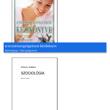
A természetgyógyászat kézikönyve
Egészségügy | Népi gyógyászat