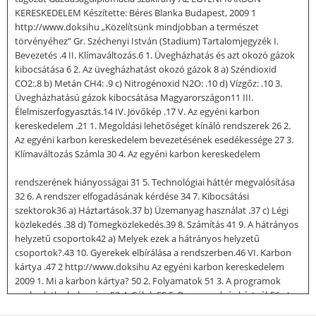
KERESKEDELEM Készítette: Béres Blanka Budapest, 2009 1
http://www.doksihu „Közelítsünk mindjobban a természet
törvényéhez” Gr. Széchenyi István (Stadium) Tartalomjegyzék I.
Bevezetés .4 II. Klímaváltozás.6 1. Üvegházhatás és azt okozó gázok
kibocsátása 6 2. Az üvegházhatást okozó gázok 8 a) Széndioxid
CO2:.8 b) Metán CH4: .9 c) Nitrogénoxid N2O: .10 d) Vízgőz: .10 3.
Üvegházhatású gázok kibocsátása Magyarországon11 III.
Élelmiszerfogyasztás.14 IV. Jövőkép .17 V. Az egyéni karbon
kereskedelem .21 1. Megoldási lehetőséget kínáló rendszerek 26 2.
Az egyéni karbon kereskedelem bevezetésének esedékessége 27 3.
Klímaváltozás Számla 30 4. Az egyéni karbon kereskedelem
rendszerének hiányosságai 31 5. Technológiai háttér megvalósítása
32 6. A rendszer elfogadásának kérdése 34 7. Kibocsátási
szektorok36 a) Háztartások.37 b) Üzemanyag használat .37 c) Légi
közlekedés .38 d) Tömegközlekedés.39 8. Számítás 41 9. A hátrányos
helyzetű csoportok42 a) Melyek ezek a hátrányos helyzetű
csoportok?.43 10. Gyerekek elbírálása a rendszerben.46 VI. Karbon
kártya .47 2 http://www.doksihu Az egyéni karbon kereskedelem
2009 1. Mi a karbon kártya? 50 2. Folyamatok 51 3. A programok
gyakorlatba helyezése 53 4. Célok 55 5. Programok és kártyák56 a)
Önkéntes karbon kárpótlás .58 b) A fogyasztás és a fenntartható