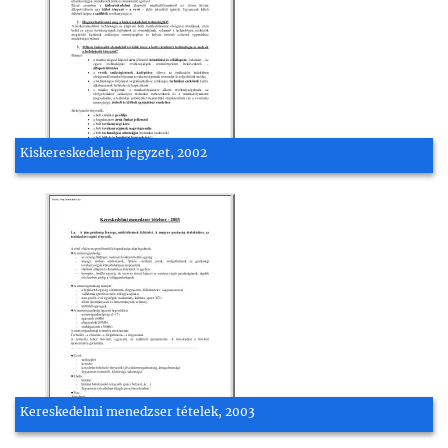
Kiskereskedelem jegyzet, 2002
Kereskedelmi menedzser tételek, 2003