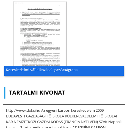
Kereskedelmi vállalkozások gazdaságtana
TARTALMI KIVONAT
http://www.doksihu Az egyéni karbon kereskedelem 2009
BUDAPESTI GAZDASÁGI FŐISKOLA KÜLKERESKEDELMI FŐISKOLAI
KAR NEMZETKÖZI GAZDÁLKODÁS (FRANCIA NYELVEN) SZAK Nappali
tagozat Gazdaságdiplomácia szakirány AZ EGYÉNI KARBON