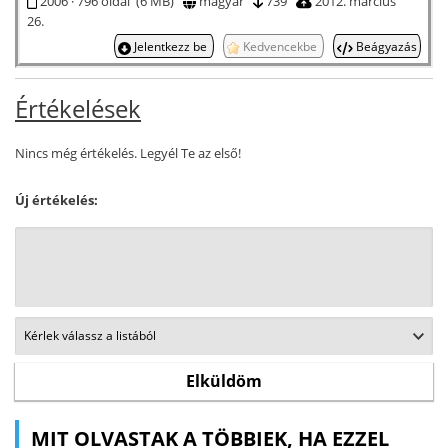
2006 · 796 oldal (6 MB)
magyar
739
2012. március
26.
Jelentkezz be
Kedvencekbe
Beágyazás
Értékelések
Nincs még értékelés. Legyél Te az első!
Új értékelés:
MIT OLVASTAK A TÖBBIEK, HA EZZEL