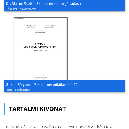
Dr. Maros Zsolt - Színesfémek forgácsolása
Gépészet | Anyagismeret
Giber-Sólyom - Fizika mérnököknek I-II.
Fizika | Felsőoktatás
TARTALMI KIVONAT
Berta Miklós Farzan Ruszlán Giczi Ferenc Horváth András Fizika