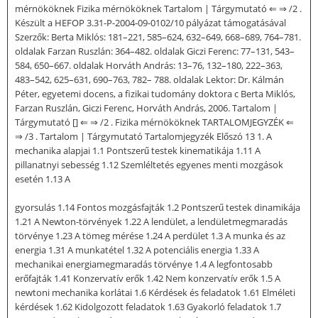
mérnököknek Fizika mérnököknek Tartalom | Tárgymutató ⇐ ⇒ /2 .
Készült a HEFOP 3.31-P-2004-09-0102/10 pályázat támogatásával
Szerzők: Berta Miklós: 181–221, 585–624, 632–649, 668–689, 764–781.
oldalak Farzan Ruszlán: 364–482. oldalak Giczi Ferenc: 77–131, 543–
584, 650–667. oldalak Horváth András: 13–76, 132–180, 222–363,
483–542, 625–631, 690–763, 782– 788. oldalak Lektor: Dr. Kálmán
Péter, egyetemi docens, a fizikai tudomány doktora c Berta Miklós,
Farzan Ruszlán, Giczi Ferenc, Horváth András, 2006. Tartalom |
Tárgymutató [] ⇐ ⇒ /2 . Fizika mérnököknek TARTALOMJEGYZÉK ⇐
⇒ /3 . Tartalom | Tárgymutató Tartalomjegyzék Előszó 13 1. A
mechanika alapjai 1.1 Pontszerű testek kinematikája 1.11 A
pillanatnyi sebesség 1.12 Szemléltetés egyenes menti mozgások
esetén 1.13 A
gyorsulás 1.14 Fontos mozgásfajták 1.2 Pontszerű testek dinamikája
1.21 A Newton-törvények 1.22 A lendület, a lendületmegmaradás
törvénye 1.23 A tömeg mérése 1.24 A perdület 1.3 A munka és az
energia 1.31 A munkatétel 1.32 A potenciális energia 1.33 A
mechanikai energiamegmaradás törvénye 1.4 A legfontosabb
erőfajták 1.41 Konzervatív erők 1.42 Nem konzervatív erők 1.5 A
newtoni mechanika korlátai 1.6 Kérdések és feladatok 1.61 Elméleti
kérdések 1.62 Kidolgozott feladatok 1.63 Gyakorló feladatok 1.7