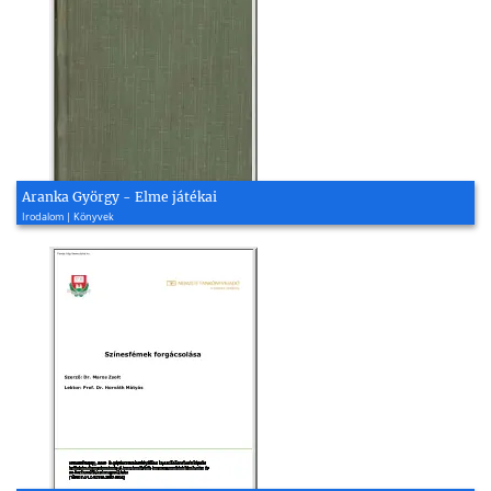
Aranka György - Elme játékai
Irodalom | Könyvek