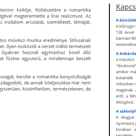
Kapcs
töröm költője. Költészetére a romantika
égével megteremtette a lírai realizmust. Az
A bűnüldö
az irodalom arculatát, szemléletét, témáját,
A bűnügyi
128 évvel
Kármán-fé
datos művészi munka eredménye. Stílusának
esztendőve
t. Ilyen eszközök a verset indító természeti
. Gyakran használ egymáshoz közel álló
A Kokárda
dat fűzése egyszerű, a mindennapi beszélt
A trikolórt
"divatossá
amikor már
osságát, kerülte a romantika bonyolultságát
kokárdák 
gazdagodott, de annak kiteljesülése már nem
miközben ő 
gyszerűen, közérthetően, természetesen, de
magának. 
erőt, a fe
lobogóvá.
A székely
A Magyar 
nyomásra j
korában e
területé