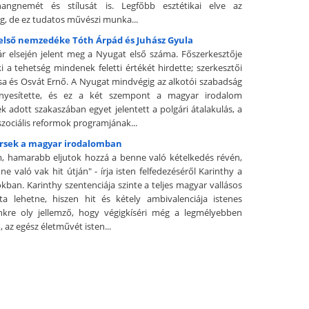
hangnemét és stílusát is. Legfőbb esztétikai elve az
g, de ez tudatos művészi munka...
első nemzedéke Tóth Árpád és Juhász Gyula
ár elsején jelent meg a Nyugat első száma. Főszerkesztője
i a tehetség mindenek feletti értékét hirdette; szerkesztői
a és Osvát Ernő. A Nyugat mindvégig az alkotói szabadság
ényesítette, és ez a két szempont a magyar irodalom
k adott szakaszában egyet jelentett a polgári átalakulás, a
szociális reformok programjának...
ersek a magyar irodalomban
, hamarabb eljutok hozzá a benne való kételkedés révén,
e való vak hit útján" - írja isten felfedezéséről Karinthy a
kban. Karinthy szentenciája szinte a teljes magyar vallásos
lata lehetne, hiszen hit és kétely ambivalenciája istenes
nkre oly jellemző, hogy végigkíséri még a legmélyebben
, az egész életművét isten...