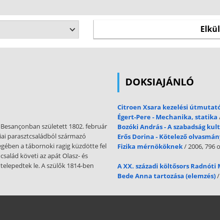
DOKSIAJÁNLÓ
Citroen Xsara kezelési útmutat
Égert-Pere - Mechanika, statika
óBesançonban született 1802. február
Bozóki András - A szabadság kult
iai parasztcsaládból származó
Erős Dorina - Kötelező olvasmán
gében a tábornoki ragig küzdötte fel
Fizika mérnököknek
/ 2006, 796 o
család követi az apát Olasz- és
telepedtek le. A szülők 1814-ben
A XX. századi költősors Radnóti 
Bede Anna tartozása (elemzés)
/