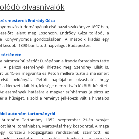
olódó olvasnivalók
zés mesterei: Endrődy Géza
 nyomozás tudományának első hazai szakkönyve 1897-ben,
 ezelőtt jelent meg Losoncon, Endrődy Géza tollából, a
le Könyvnyomda gondozásában. A második kiadás egy
l később, 1898-ban látott napvilágot Budapesten.
 története
, a háromszínű zászlót Európában a francia forradalom tette
". A párizsi események ihlették meg Szendrey Júliát is,
cius 15-én megvarrta és Petőfi mellére tűzte a ma ismert
első példányát. Petőfi naplójában olvasható, hogy
a Nemzeti dalt írta, felesége nemzetiszín főkötőt készített
Az események hatására a magyar színhármas (a piros az
hér a hűséget, a zöld a reményt jelképezi) vált a hivatalos
földi autonóm tartományról
Autonóm Tartomány 1952. szeptember 21-én szovjet
ött létre Romániában, Marosvásárhely központtal. A maga
gy korszerű közigazgatási rendszernek számított, és
n belül segítette az erdélyi (székely) magyarság