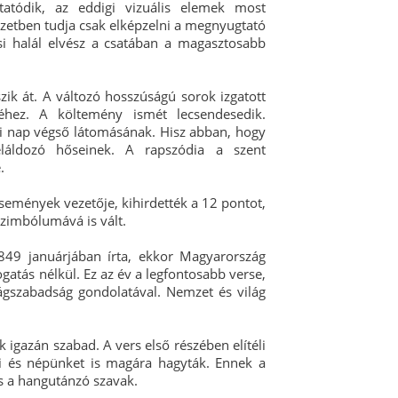
atódik, az eddigi vizuális elemek most
özetben tudja csak elképzelni a megnyugtató
hősi halál elvész a csatában a magasztosabb
ik át. A változó hosszúságú sorok izgatott
séhez. A költemény ismét lecsendesedik.
i nap végső látomásának. Hisz abban, hogy
láldozó hőseinek. A rapszódia a szent
.
események vezetője, kihirdették a 12 pontot,
szimbólumává is vált.
849 januárjában írta, ekkor Magyarország
atás nélkül. Ez az év a legfontosabb verse,
ágszabadság gondolatával. Nemzet és világ
igazán szabad. A vers első részében elítéli
i és népünket is magára hagyták. Ennek a
s a hangutánzó szavak.