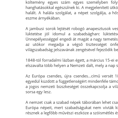
költemény egyes szám egyes személyben folyt
hanghatásokkal egészülnek ki. A megjelenített ütk
halált. A halála szolgálat, a népet szolgálja, a 
eszme árnyékában.
A jambusi sorok lejtését robogó anapesztusok vesz
lüktetése jól idomul a szabadságharc lükteté
Ünnepélyességgel engedi át magát a nagy temetés
az utókor megadja a végső tisztességet önfe
világszabadság jelszavának zengésével fejeződik be
1848-tól forradalmi lázban égett, a március 15-ei 
elszavalta több helyen a Nemzeti dalt, mely a nap 
Az Európa csendes, újra csendes…című versét 1
egyedül küzdött a függetlenségért mindenféle támog
a jogos nemzeti büszkeséget összekapcsolja a vil
sorsa egy lesz.
A nemzet csak a szabad népek táborában lehet csak 
Európa népeit, mert szabadságukat nem vívták k
résznek a legfőbb művészi eszköze a szóismétlés é