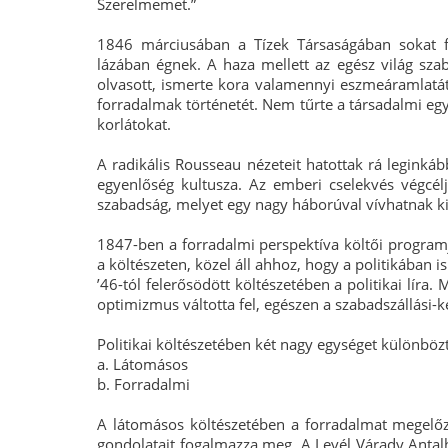
Szerelmemet.”
1846 márciusában a Tízek Társaságában sokat fo
lázában égnek. A haza mellett az egész világ sza
olvasott, ismerte kora valamennyi eszmeáramlatát, 
forradalmak történetét. Nem tűrte a társadalmi egy
korlátokat.
A radikális Rousseau nézeteit hatottak rá leginkáb
egyenlőség kultusza. Az emberi cselekvés végcél
szabadság, melyet egy nagy háborúval vívhatnak ki
1847-ben a forradalmi perspektíva költői programj
a költészeten, közel áll ahhoz, hogy a politikában is
’46-tól felerősödött költészetében a politikai líra
optimizmus váltotta fel, egészen a szabadszállási-k
Politikai költészetében két nagy egységet különbö
a. Látomásos
b. Forradalmi
A látomásos költészetében a forradalmat megelőz
gondolatait fogalmazza meg. A Levél Várady Antalh