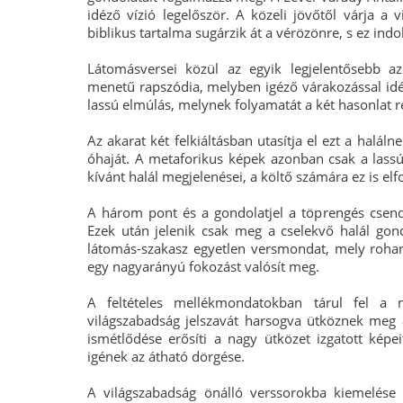
idéző vízió legelőször. A közeli jövőtől várja a 
biblikus tartalma sugárzik át a vérözönre, s ez indok
Látomásversei közül az egyik legjelentősebb a
menetű rapszódia, melyben igéző várakozással idéz
lassú elmúlás, melynek folyamatát a két hasonlat ré
Az akarat két felkiáltásban utasítja el ezt a haláln
óhaját. A metaforikus képek azonban csak a lassú 
kívánt halál megjelenései, a költő számára ez is el
A három pont és a gondolatjel a töprengés csendj
Ezek után jelenik csak meg a cselekvő halál go
látomás-szakasz egyetlen versmondat, mely roha
egy nagyarányú fokozást valósít meg.
A feltételes mellékmondatokban tárul fel a 
világszabadság jelszavát harsogva ütköznek meg a
ismétlődése erősíti a nagy ütközet izgatott képei
igének az átható dörgése.
A világszabadság önálló verssorokba kiemelése 