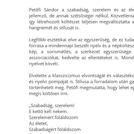
Petőfi Sándor a szabadság, szerelem és az éle
jellemző, de annak szélsőségei nélkül. Közvetlens
így létrehozott költészet teljesen megváltoztatta 
hangnemét és stílusát is.
Legfőbb esztétikai elve az egyszerűség, de ez tu
forrása a mindennapi beszélt nyelv és a népköltésze
kép, a sorismétlés, a szerkezet egyszerűsége
asszociációkat, kedvelte az ellentéteket is. Mon
nyelvet követi.
Elvetette a klasszicizmus elvontságát és választék
és nyelvi pompáját is. Stílusa a forradalom után 
történhetett meg. Petőfi megmutatta, hogy lehet e
mégis költőien írni.
„Szabadság, szerelem!
E kettő kell nekem.
Szerelemért föláldozom
Az életet,
Szabadságért föláldozom