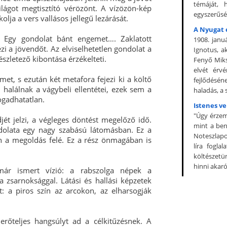
témáját, 
világot megtisztító vérözönt. A vízözön-kép
egyszerűsé
olja a vers vallásos jellegű lezárását.
A Nyugat 
z Egy gondolat bánt engemet…. Zaklatott
1908. janu
i a jövendőt. Az elviselhetetlen gondolat a
Ignotus, ak
szletező kibontása érzékelteti.
Fenyő Miks
elvét érv
emet, s ezután két metafora fejezi ki a költő
fejlődéséne
halálnak a vágybeli ellentétei, ezek sem a
haladás, a 
fogadhatatlan.
Istenes v
"Úgy érzem
ét jelzi, a végleges döntést megelőző idő.
mint a benn
ndolata egy nagy szabású látomásban. Ez a
Noteszlapo
n a megoldás felé. Ez a rész önmagában is
líra fogla
költészetü
hinni akaró
már ismert vízió: a rabszolga népek a
 zsarnoksággal. Látási és hallási képzetek
t: a piros szín az arcokon, az elharsogják
erőteljes hangsúlyt ad a célkitűzésnek. A