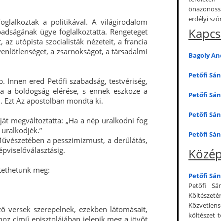
önazonossá
erdélyi sz
glalkoztak a politikával. A világirodalom
Kapcs
badságának ügye foglalkoztatta. Rengeteget
az utópista szocialisták nézeteit, a francia
enlőtlenséget, a zsarnokságot, a társadalmi
Bagoly And
Petőfi Sán
b. Innen ered Petőfi szabadság, testvériség,
ja a boldogság elérése, s ennek eszköze a
Petőfi Sá
. Ezt Az apostolban mondta ki.
Petőfi Sán
át megváltoztatta: „Ha a nép uralkodni fog
 uralkodjék.”
Petőfi Sán
. Művészetében a pesszimizmust, a derűlátás,
épviselőválasztásig.
Közép
ztethetünk meg:
Petőfi Sán
Petőfi Sá
Költészet
Közvetlens
ő versek szerepelnek, ezekben látomásait,
költészet 
oz című episztolájában jelenik meg a jövőt