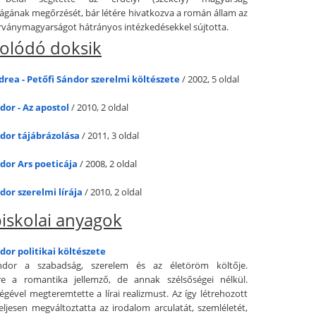
gának megőrzését, bár létére hivatkozva a román állam az
órványmagyarságot hátrányos intézkedésekkel sújtotta.
olódó doksik
rea - Petőfi Sándor szerelmi költészete
/ 2002, 5 oldal
dor - Az apostol
/ 2010, 2 oldal
ndor tájábrázolása
/ 2011, 3 oldal
dor Ars poeticája
/ 2008, 2 oldal
dor szerelmi lírája
/ 2010, 2 oldal
iskolai anyagok
dor politikai költészete
ndor a szabadság, szerelem és az életöröm költője.
ére a romantika jellemző, de annak szélsőségei nélkül.
égével megteremtette a lírai realizmust. Az így létrehozott
teljesen megváltoztatta az irodalom arculatát, szemléletét,