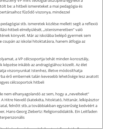
eresztény VP mint teológiai diszciplína egyfelől a
ölt be: a hitbeli ismereteket a mai pedagógia és
mbertársaihoz fűződő viszonya, mindezzel
edagógiai stb. ismeretek közlése mellett segít a reflexió
ási-hitbeli elmélyülését, „istenismeretben” való
 életének könyvét. Már az iskolába belépő gyermek sem
 le csupán az iskolai hitoktatásra, hanem átfogja az
 folyamat, a VP célcsoportja tehát minden korosztály,
ek képzése inkább az andragógiához közelít. Az élet
atja viszonyunkat Istenhez, illetve módosíthatja
 korba érő embernek talán kevesebb lehetősége lesz avatott
egyes célcsoportok hitbeli
, de nem elhanyagolandó az sem, hogy a „nevelteket”
 A Hitre Nevelő (katekéta, hitoktató, hittanár, lelkipásztor
atal, felnőtt stb.;a továbbiakban egyszerűség kedvéért a
ber, Hans-Georg Ziebertz: Religionsdidaktik. Ein Leitfaden
nterperszonális
adásának módszereit fejleszteni, figyelni kell arra is,