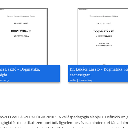
ács László - Dogmatika,
Dr. Lukács László - Dogmatika, R
lógia
szentségtan
resztény
Vallás | Keresztény
SZLÓ VALLÁSPEDAGÓGIA 2010 1. A valláspedagógia alapjai 1. Definíció Az (ált
agógiai és didaktikai szempontból, figyelembe véve a mindenkori társadalmi, j