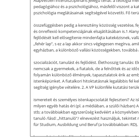
Alapvetően interdiszciplináris jellegű tehát: a teológia me
pedagógiához és a pszichológiához, másfelől viszont a kat
pszichológia meglátásainak segítségével közvetíti. Fő te
összefüggésben pedig a keresztény közösség vezetése, fejl
és önreflexió kompetenciájának elsajátításában is.1 Alany
fejlődését kell elősegítenie mindenfajta katekézisnek, v
„fehér lap”, s ez a lap akkor sincs véglegesen megírva, ami
egyházban, a különböző vallási közösségekben, továbbá a
szocializációt, tanulást és fejlődést. Élethosszig tanulás
nemcsak a gyermekek, a fiatalok, de a felnőttek és az idő
folyamán különböző élmények, tapasztalatok érik az ember
istenképünket. A fiatalkori hitoktatásnak legalábbis fel k
segítség igénybe vételére. 2. A VP különféle kutatási ter
ismereteit és személyes istenkapcsolatát fejleszteni? Az
milyen egyéb hatás éri (pl. a médiában, a szülői házban) A 
stb; a továbbiakban egyszerűség kedvéért a köznyelvben le
tanuló /lásd: „hittanuló”/ elnevezést használjuk, tekintet
für Studium, Ausbildung und Beruf (a továbbiakban: RD), 2
kapcsolatai a különféle színtereken, ezek hatása a Neveltek