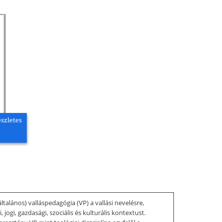
észletes
alános) valláspedagógia (VP) a vallási nevelésre,
ogi, gazdasági, szociális és kulturális kontextust.