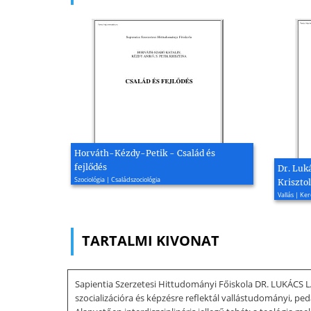
Horváth-Kézdy-Petik - Család és
fejlődés
Dr. Luk
Szociológia | Családszociológia
Kriszto
Vallás | Ke
TARTALMI KIVONAT
Sapientia Szerzetesi Hittudományi Főiskola DR. LUKÁCS LÁ
szocializációra és képzésre reflektál vallástudományi, ped