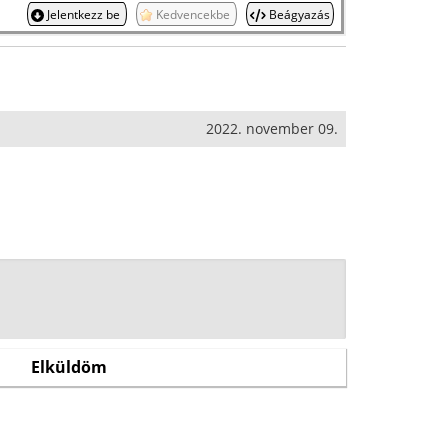
Jelentkezz be
Kedvencekbe
Beágyazás
2022. november 09.