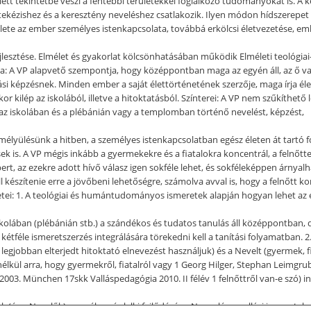
llett tekintetbe veszi a fentebbi területekkel foglalkozó tudományokat is. A k
ekézishez és a keresztény neveléshez csatlakozik. Ilyen módon hídszerepet t
rülete az ember személyes istenkapcsolata, továbbá erkölcsi életvezetése, e
esztése. Elmélet és gyakorlat kölcsönhatásában működik Elméleti teológiai-p
a: A VP alapvető szempontja, hogy középpontban maga az egyén áll, az ő vall
allási képzésnek. Minden ember a saját élettörténetének szerzője, maga írja
kor kilép az iskolából, illetve a hitoktatásból. Színterei: A VP nem szűkíthető
z iskolában és a plébánián vagy a templomban történő nevelést, képzést,
: Elmélyülésünk a hitben, a személyes istenkapcsolatban egész életen át tartó
sek is. A VP mégis inkább a gyermekekre és a fiatalokra koncentrál, a felnőtt
t, az ezekre adott hívő válasz igen sokféle lehet, és sokféleképpen árnyalh
ell készítenie erre a jövőbeni lehetőségre, számolva avval is, hogy a felnőtt
ületei: 1. A teológiai és humántudományos ismeretek alapján hogyan lehet az 
 iskolában (plébánián stb.) a szándékos és tudatos tanulás áll középpontban
kétféle ismeretszerzés integrálására törekedni kell a tanítási folyamatban. 2.
gjobban elterjedt hitoktató elnevezést használjuk) és a Nevelt (gyermek, fi
 nélkül arra, hogy gyermekről, fiatalról vagy 1 Georg Hilger, Stephan Leimgru
003. München 17skk Valláspedagógia 2010. II félév 1 felnőttről van-e szó) i
 (és a Nevelők) személyes és lelki fejlődésére. Nem elég a vallási ismeretek át