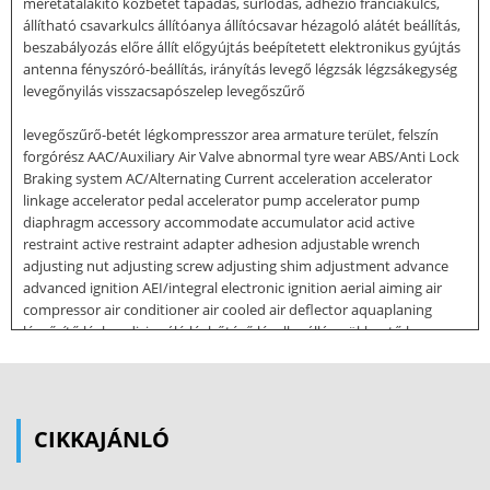
méretátalakító közbetét tapadás, súrlódás, adhézió franciakulcs,
állítható csavarkulcs állítóanya állítócsavar hézagoló alátét beállítás,
beszabályozás előre állít előgyújtás beépítetett elektronikus gyújtás
antenna fényszóró-beállítás, irányítás levegő légzsák légzsákegység
levegőnyilás visszacsapószelep levegőszűrő
levegőszűrő-betét légkompresszor area armature terület, felszín
forgórész AAC/Auxiliary Air Valve abnormal tyre wear ABS/Anti Lock
Braking system AC/Alternating Current acceleration accelerator
linkage accelerator pedal accelerator pump accelerator pump
diaphragm accessory accommodate accumulator acid active
restraint active restraint adapter adhesion adjustable wrench
adjusting nut adjusting screw adjusting shim adjustment advance
advanced ignition AEI/integral electronic ignition aerial aiming air
compressor air conditioner air cooled air deflector aquaplaning
légsűrítő légkondicionáló léghűtésű légellenálláscsökkentő lap,
légterelő levegőterelő idom tehergépkocsin levegőszűrő
légáramlásmérő benzin-levegő keverési arány levegöcső légbefúvás
levegővezeték légmentes levegőszelep jel, vonalba állítás,
központosítás összkerékhajtás négykerékkormányzás imbuszkulcs
CIKKAJÁNLÓ
imbuszcsavar öntvény váltakozó áram '
generátor magasság (tengerszinttől) aluminium öntvény