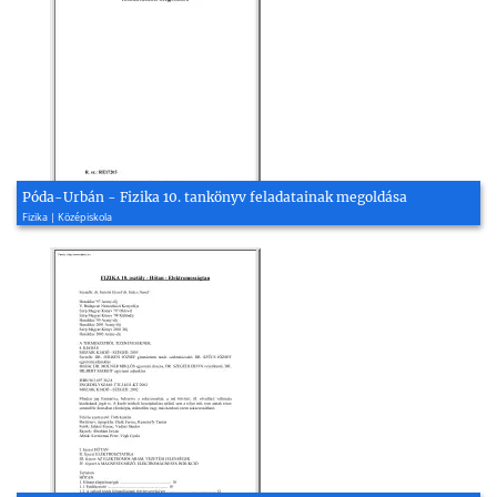
Póda-Urbán - Fizika 10. tankönyv feladatainak megoldása
Fizika | Középiskola