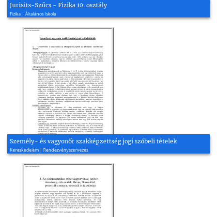
Jurisits-Szűcs - Fizika 10. osztály
Fizika | Általános Iskola
Személy- és vagyonőr szakképzettség jogi szóbeli tételek
Kereskedelem | Rendezvényszervezés