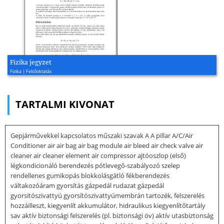
Fizika jegyzet
Fizika | Felsőoktatás
TARTALMI KIVONAT
Gepjárművekkel kapcsolatos műszaki szavak A A pillar A/C/Air
Conditioner air air bag air bag module air bleed air check valve air
cleaner air cleaner element air compressor ajtóoszlop (első)
légkondicionáló berendezés pótlevegő-szabályozó szelep
rendellenes gumikopás blokkolásgátló fékberendezés
váltakozóáram gyorsítás gázpedál rudazat gázpedál
gyorsitószivattyú gyorsítószivattyúmembrán tartozék, felszerelés
hozzáilleszt, kiegyenlít akkumulátor, hidraulikus kiegyenlítőtartály
sav aktív biztonsági felszerelés (pl. biztonsági öv) aktív utasbiztonság