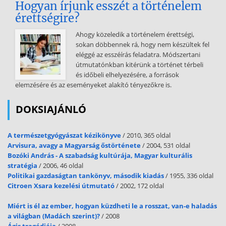
Hogyan írjunk esszét a történelem
könnyűfém keréktárcsa környezeti, környező környezeti
érettségire?
hőmérséklet erősítő analóg óra rögzítés, lekötés segéd, alárendelt
ferde, szögben elforduló megeresztés (edzés) előkamra antenna
Ahogy közeledik a történelem érettségi,
kanyarstabilizátor-rúd fagyálló folyadék oldaltámaszrugó (fékpofa)
sokan döbbennek rá, hogy nem készültek fel
rezgésgátló rugó nyilas, rés köténylemez, alsó légterelő vízen futás
eléggé az esszéírás feladatra. Módszertani
battery charger battery hydrometer akkumulátortöltő
útmutatónkban kitérünk a történet térbeli
akkumulátorsavsürűség- air deflector air filter air flow meter air fuel
és időbeli elhelyezésére, a források
ratio air hose air injection air line air tight air valve align all wheel
elemzésére és az eseményeket alakító tényezőkre is.
drive all wheel steering alien key/wrench alien screw alloy alternating
current alternator altitude aluminium alloy aluminium wheel
DOKSIAJÁNLÓ
ambient ambient temperature amplifier analogue clock anchorage
ancillary angular annealing antechamber antenna US anti roll bar
antifreeze antirattle spring anti-squeal spring aperture apron
A természetgyógyászat kézikönyve
/ 2010, 365 oldal
armrest arrangement arrest arrow
Arvisura, avagy a Magyarság őstörténete
/ 2004, 531 oldal
Bozóki András - A szabadság kultúrája, Magyar kulturális
articulate ascend ash tray aspiration assembly attenuate
stratégia
/ 2006, 46 oldal
AUTO/Automatic automatic choke automatic levelling system
Politikai gazdaságtan tankönyv, második kiadás
/ 1955, 336 oldal
automatic speed control device automatic transaxle automatic
Citroen Xsara kezelési útmutató
/ 2002, 172 oldal
transmission auxiliaries auxiliary auxiliary venturi axial axial play axle
axle bearing axle housing axle shaft B B-pillar back back plate back
Miért is él az ember, hogyan küzdheti le a rosszat, van-e haladás
pressure back pressure transducer back-up back-up alarm back-up
a világban (Madách szerint)?
/ 2008
lamp backfire backlash backrest baffle plate balance shaft balanced
Ágis tragédiája
/ 2008