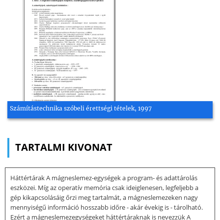
Számítástechnika szóbeli érettségi tételek, 1997
TARTALMI KIVONAT
Háttértárak A mágneslemez-egységek a program- és adattárolás
eszközei. Míg az operatív memória csak ideiglenesen, legfeljebb a
gép kikapcsolásáig őrzi meg tartalmát, a mágneslemezeken nagy
mennyiségű információ hosszabb időre - akár évekig is - tárolható.
Ezért a mágneslemezegységeket háttértáraknak is nevezzük A