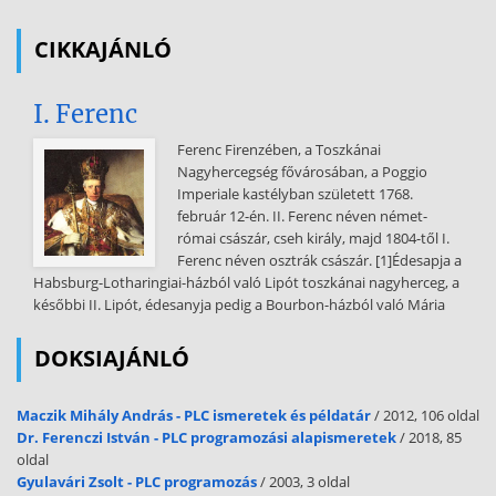
használatosak a számítástechnikában, segítségükkel digitális
információt rögzíthetünk mágnesszalagon. A merevlemezes
CIKKAJÁNLÓ
egységen levő fájlok, adatok, programok közvetlenül elérhetőek,
használhatóak a gép számára, a
I. Ferenc
szalagra mentett információk általában a továbbiakban a szalagról
közvetlenül nem használhatók, csak a diszkre történő visszatöltés
Ferenc Firenzében, a Toszkánai
után. Tárolási kapacitásuk jellemzően 10 Mb-tól 10 Gb-ig terjedhet
Nagyhercegség fővárosában, a Poggio
Általában nagygépes rendszerekben (bank, informatikai cég,
Imperiale kastélyban született 1768.
társadalombiztosítás, közigazgatás, stb.) napi rendszeres biztonsági
február 12-én. II. Ferenc néven német-
mentésre használatosak. Információtárolásra és
római császár, cseh király, majd 1804-től I.
csatolóegységekként is használhatóak továbbá az ún. PCMCIA
Ferenc néven osztrák császár. [1]Édesapja a
(Personal Computer Memory Card International Association)
Habsburg-Lotharingiai-házból való Lipót toszkánai nagyherceg, a
kártyák, melyek mérete a bankkártyákéhoz mérhető. Vagy beépített
későbbi II. Lipót, édesanyja pedig a Bourbon-házból való Mária
funkciókkal rendelkeznek, vagy illesztőként szolgálnak más, külső
eszközök felé. Leggyakrabban hordozható számítógépekben
DOKSIAJÁNLÓ
fordulnak elő, mint szükségképpen kisméretű kiegészítő
tárolóegységek, vagy például faxmodem, globális
helymeghatározás, üzenetküldés céljára, ill. hálózati kártyaként
Maczik Mihály András - PLC ismeretek és példatár
/ 2012, 106 oldal
használatosak Smart card-nak nevezzük az olcsó,
Dr. Ferenczi István - PLC programozási alapismeretek
/ 2018, 85
oldal
információtárolásra használt, kisméretű, a PCMCIA kártyákkal
Gyulavári Zsolt - PLC programozás
/ 2003, 3 oldal
gyakran összetévesztett, de azoknál jóval kisebb teljesítményű