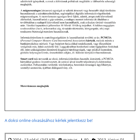
A doksi online olvasásához kérlek jelentkezz be!
2004 · 13 oldal (343 KB)
magyar
80
2013. június 01.