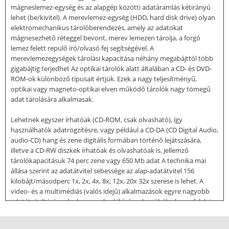
mágneslemez-egység és az alapgép közötti adatáramlás kétirányú
lehet (be/kivitel). A merevlemez-egység (HDD, hard disk drive) olyan
elektromechanikus tárolóberendezés, amely az adatokat
mágnesezhető réteggel bevont, merev lemezen tárolja, a forgó
lemez felett repülő író/olvasó fej segítségével. A
merevlemezegységek tárolási kapacitása néhány megabájttól több
gigabájtig terjedhet Az optikai tárolók alatt általában a CD- és DVD-
ROM-ok különböző típusait értjük. Ezek a nagy teljesítményű,
optikai vagy magneto-optikai elven működő tárolók nagy tömegű
adat tárolására alkalmasak.
Lehetnek egyszer írhatóak (CD-ROM, csak olvasható), így
használhatók adatrögzítésre, vagy például a CD-DA (CD Digital Audio,
audio-CD) hang és zene digitális formában történő lejátszására,
illetve a CD-RW diszkek írhatóak és olvashatóak is. Jellemző
tárolókapacitásuk 74 perc zene vagy 650 Mb adat A technika mai
állása szerint az adatátvitel sebessége az alap-adatátvitel 156
kilobájt/másodperc 1x, 2x, 4x, 8x, 12x, 20x 32x szerese is lehet. A
video- és a multimédiás (valós idejű) alkalmazások egyre nagyobb
adatátvitelt igényelnek, s ennek a kihívásnak próbálnak megfelelni a
többszörös sebességű meghajtók. A mágnesszalagos (streamer)
egységek az adatok átmeneti vagy hosszabb idejű tárolására