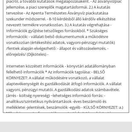
piacról, a további kutatások megalapozásaként. - Az ásványvízpiac
jellemzése, a piaci szereplők magatartásformái. 2.) A kutatás
tervezése - Az Apenta Természetes Ásványvíz piackutatása
szekunder módszerrel. - 8-10 kérdésből álló kérdőív elkészítése
nevezett termékre vonatkozóan. 3.) A kutatás végrehajtása -
Információk gyűjtése tetszőleges forrásokból. * Szükséges
információk: - vállalati belső dokumentumok a működésre
vonatkozóan (értékesítési adatok, vagyoni-pénzügyi mutatók)
/fentiek alapján elvégezhető: - állapot és változáselemzés, -
előrejelzés/ (Díjköteles) -
interneten közzétett információk - könyvtári adatállományban
fellelhető információk * Az információk tagolása: - BELSŐ
KÖRNYEZET: A vállalat működésére vonatkozó, a vállalat
alaptevékenységét és gazdálkodását átfogó információk. A vállalat
vagyoni, pénzügyi mutatói. A gazdálkodási adatok számbavétele.
(árrés - költség nyereség) ~lehetséges információ forrás: -
analítikus/szintetikus nyilvántartások -éves beszámoló és
mellékletei -jelentések, beszámolók -egyéb - KÜLSŐ KÖRNYEZET: a.)
Mikrokörnyezet: - fogyasztók magatartáskutatása - háztartás-
statisztika - fogyasztói döntések vizsgálata és annak okait feltáró
motivációkutatás - versenytársak - szállítók ~lehetséges információs
forrás: - főiskolai/egyetemi tanulmányok - kamarai/cégbírósági