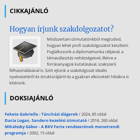
információk - business to business kutatási eredmények -
CIKKAJÁNLÓ
szakfolyóiratok - tudományos publikációk b.) Makrokörnyezet: -
gazdaság állapota -
Hogyan írjunk szakdolgozatot?
nemzetgazdasági ágak / ágazatok / alágazatok / szakágazatok
változása - lakosság, szervezetek száma ~ mutatók: - kibocsátás
Módszertani útmutatónkból megtudod,
nagysága, összetétele - infláció - munkanélküliség - bérek /
hogyan lehet profi szakdolgozatot készíteni.
jövedelmek - külkereskedelem ~ lehetséges információs forrás:
Foglalkozunk a diplomamunka céljaival, a
kiadványok - központi, régiós és megyei statisztikai -
témaválasztás nehézségeivel, illetve a
minisztériumok, országos hatáskörű szervek elemzései -
forrásanyagok kutatásával, szakszerű
önkormányzatok elemzései - kamarai kiadványok - kutatóintézetek
felhasználásával is. Szót ejtünk a szakdolgozat ideális
publikációi, konjunktúra elemzések, stb. - Az összegyűjtött
nyelvezetéről és struktúrájáról és a gyakran elkövetett hibákra is
információk feldolgozása - A feldolgozott információk értékelése - Az
kitérünk.
értékelés eredményeinek alátámasztása grafikonokkal,
táblázatokkal, egyéb tanulmányokkal. Az Apenta Kft. története
DOKSIAJÁNLÓ
Regényes története van az Apenta ásványvíznek, melyet
napjainkban az ásványvizet vásárló magyarok 30 százaléka választ,
és egy friss piaci felmérés szerint Magyarországon ezt a márkát
Fekete Gabriella - Táncházi slágerek
/ 2024, 85 oldal
ismerik legtöbben az ásványvizek közül.
Dacia Logan, Sandero kezelési útmutató
/ 2016, 260 oldal
Mihálszky Gábor - A BKV Forte rendszerének menetrendi
Levéltári adatokból kitűnik, hogy a Bayer József, budaörsi gazda
programja
/ 2002, 15 oldal
1862-ben kutat ásott a Budai Dobogóhegy lábánál, ám ennek a vize