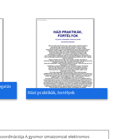
ogatás
Házi praktikák, fortélyok
és koordinációja A gyomor simaizomzat elektromos