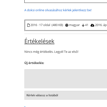
A doksi online olvasásához kérlek jelentkezz be!
2016 · 17 oldal (480 KB)
magyar
41
2016. ápr
Értékelések
Nincs még értékelés. Legyél Te az első!
Új értékelés: