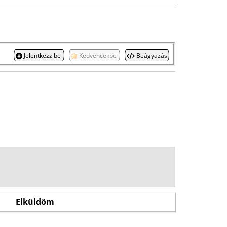
Jelentkezz be
Kedvencekbe
Beágyazás