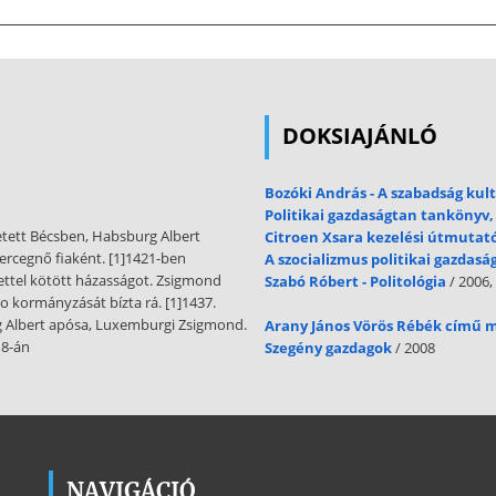
DOKSIAJÁNLÓ
Bozóki András - A szabadság kult
Politikai gazdaságtan tankönyv,
etett Bécsben, Habsburg Albert
Citroen Xsara kezelési útmutat
ercegnő fiaként. [1]1421-ben
A szocializmus politikai gazdas
ettel kötött házasságot. Zsigmond
Szabó Róbert - Politológia
/ 2006,
o kormányzását bízta rá. [1]1437.
 Albert apósa, Luxemburgi Zsigmond.
Arany János Vörös Rébék című
18-án
Szegény gazdagok
/ 2008
NAVIGÁCIÓ