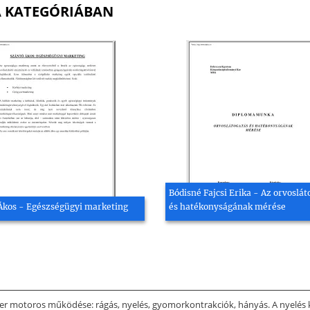
A KATEGÓRIÁBAN
Bódisné Fajcsi Erika - Az orvoslát
Ákos - Egészségügyi marketing
és hatékonyságának mérése
endszer motoros működése: rágás, nyelés, gyomorkontrakciók, hányás. A nyel