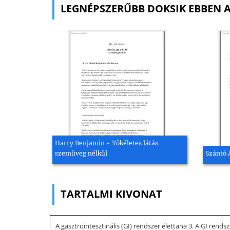
LEGNÉPSZERŰBB DOKSIK EBBEN 
Harry Benjamin - Tökéletes látás
szemüveg nélkül
Szántó 
TARTALMI KIVONAT
A gasztrointesztinális (GI) rendszer élettana 3. A GI r