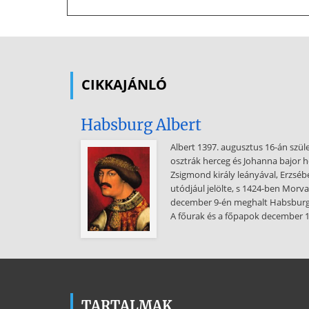
CIKKAJÁNLÓ
Habsburg Albert
Albert 1397. augusztus 16-án szül
osztrák herceg és Johanna bajor h
Zsigmond király leányával, Erzséb
utódjául jelölte, s 1424-ben Morva
december 9-én meghalt Habsburg
A főurak és a főpapok december 
TARTALMAK