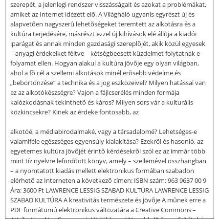
szerepét, a jelenlegi rendszer visszásságait és azokat a problémákat,
amiket az Internet idézett elõ. A Világháló ugyanis egyrészt új és
alapvetõen nagyszerû lehetõségeket teremtett az alkotásra és a
kultúra terjedésére, másrészt ezzel új kihívások elé állítja a kiadói
iparágat és annak minden gazdasági szereplõjét, akik közül egyesek
– anyagi érdekeiket féltve – kétségbeesett küzdelmet folytatnak e
folyamat ellen. Hogyan alakul a kultúra jövõje egy olyan világban,
ahol a fõ cél a szellemi alkotások minél erõsebb védelme és
„bebörtönzése” a technika és a jog eszközeivel? Milyen hatással van
ez az alkotókészségre? Vajon a fájlcserélés minden formája
kalózkodásnak tekinthetõ és káros? Milyen sors vár a kulturális
közkincsekre? Kinek az érdeke fontosabb, az
alkotóé, a médiabirodalmaké, vagy a társadalomé? Lehetséges-e
valamiféle egészséges egyensúly kialakítása? Ezekrõl és hasonló, az
egyetemes kultúra jövõjét érintõ kérdésekrõl szól ez az immár több
mint tíz nyelvre lefordított könyv, amely – szellemével összhangban
– a nyomtatott kiadás mellett elektronikus formában szabadon
elérhetõ az Interneten a következõ címen: ISBN szám: 963 9637 00 9
Ára: 3600 Ft LAWRENCE LESSIG SZABAD KULTÚRA LAWRENCE LESSIG
SZABAD KULTÚRA A kreativitás természete és jövõje A mûnek erre a
PDF formátumú elektronikus változatára a Creative Commons –