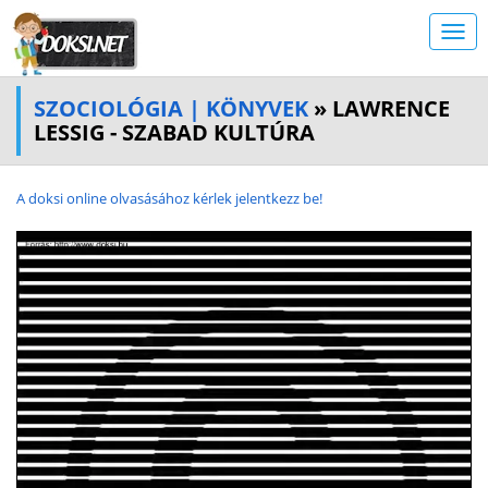
SZOCIOLÓGIA | KÖNYVEK
» LAWRENCE
LESSIG - SZABAD KULTÚRA
A doksi online olvasásához kérlek jelentkezz be!