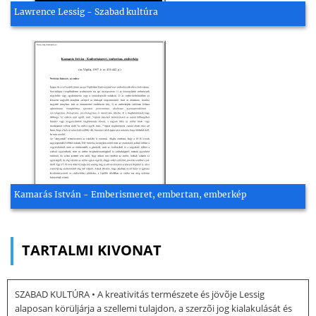
Lawrence Lessig - Szabad kultúra
Kamarás István - Emberismeret, embertan, emberkép
TARTALMI KIVONAT
SZABAD KULTÚRA • A kreativitás természete és jövõje Lessig
alaposan körüljárja a szellemi tulajdon, a szerzõi jog kialakulását és