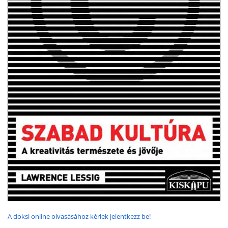
A doksi online olvasásához kérlek jelentkezz be!