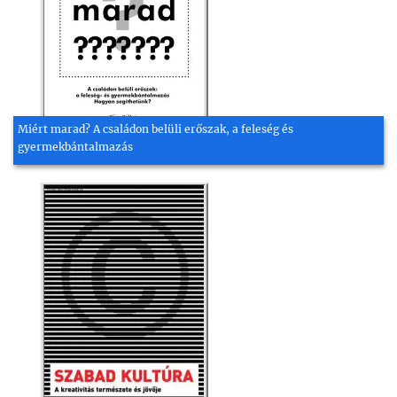
Miért marad? A családon belüli erőszak, a feleség és
gyermekbántalmazás