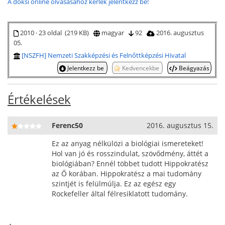
A doksi online olvasásához kérlek jelentkezz be!
2010 · 23 oldal (219 KB)
magyar
92
2016. augusztus
05.
[NSZFH] Nemzeti Szakképzési és Felnőttképzési Hivatal
Jelentkezz be
Kedvencekbe
Beágyazás
Értékelések
Ferenc50
2016. augusztus 15.
Ez az anyag nélkülözi a biológiai ismereteket!
Hol van jó és rosszindulat, szövődmény, áttét a
biológiában? Ennél többet tudott Hippokratész
az Ő korában. Hippokratész a mai tudomány
szintjét is felülmúlja. Ez az egész egy
Rockefeller által félresiklatott tudomány.