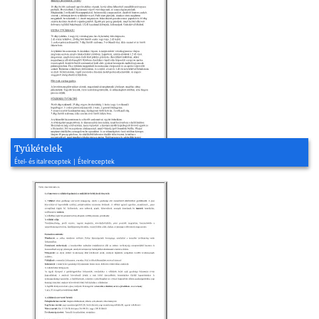
Tyúkételek
Étel- és italreceptek | Ételreceptek