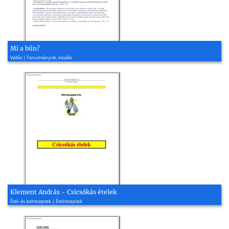
Mi a bűn?
Vallás | Tanulmányok, esszék
Klement András - Csicsókás ételek
Étel- és italreceptek | Ételreceptek