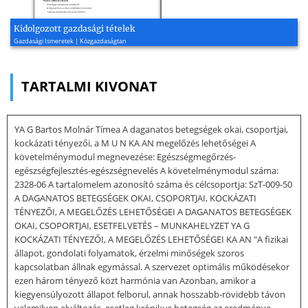
Kidolgozott gazdasági tételek
Gazdasági Ismeretek | Közgazdaságtan
TARTALMI KIVONAT
YA G Bartos Molnár Tímea A daganatos betegségek okai, csoportjai,
kockázati tényezői, a M U N KA AN megelőzés lehetőségei A
követelménymodul megnevezése: Egészségmegőrzés-
egészségfejlesztés-egészségnevelés A követelménymodul száma:
2328-06 A tartalomelem azonosító száma és célcsoportja: SzT-009-50
A DAGANATOS BETEGSÉGEK OKAI, CSOPORTJAI, KOCKÁZATI
TÉNYEZŐI, A MEGELŐZÉS LEHETŐSÉGEI A DAGANATOS BETEGSÉGEK
OKAI, CSOPORTJAI, ESETFELVETÉS – MUNKAHELYZET YA G
KOCKÁZATI TÉNYEZŐI, A MEGELŐZÉS LEHETŐSÉGEI KA AN "A fizikai
állapot, gondolati folyamatok, érzelmi minőségek szoros
kapcsolatban állnak egymással. A szervezet optimális működésekor
ezen három tényező közt harmónia van Azonban, amikor a
kiegyensúlyozott állapot felborul, annak hosszabb-rövidebb távon
valamilyen elváltozás, esetleg krónikus betegség az eredménye.