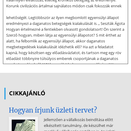
Korunk civilizációs ártalmai sajnálatos módon csak fokozzák ennek
lehetőségét. Legtöbbször az ilyen megbomlott egyensúlyi állapot
eredményezi a daganatos betegségek kialakulását is. „ Seszták Ágota
Hogyan értelmezné a fentiekben olvasott gondolatsort! Ön szerint a
Szerző hogyan, miben látja az egyensúlyi állapotot? S mit érthet az
alatt, ha felbomlik az egyensúlyi állapot, akkor daganatos
megbetegedések kialakulását idézhetik elő? Ha azt a feladatot
kapná, hogy készítsen egy előadásvázlatot, és tartson meg egy röv
előadást többnyire túlsúlyos emberek csoportjának a daganatos
megbetegedésekről, U N hangsúlyt helyezve a megelőzésre! Hogyan
tenné? Mi mindenről szólna, és hívná fel a figyelmet? M A fejlett
országokban a legaggasztóbb népegészségügyi problémák közé
tartozik a daganatos megbetegedések és az elhízás kérdése. Egy
kutatás szerint a daganatos megbetegedések közel fele
CIKKAJÁNLÓ
összefüggésbe hozható az elhízással. Hogyan? Széles körben ismert
az elhízás magas
Hogyan írjunk üzleti tervet?
vérnyomással, valamint egyéb szív- és érrendszeri betegségekkel és
a cukorbetegséggel való együttes előfordulása, illetve ezen
Jellemzően a vállalkozás beindítása előtt
betegségek kialakulásában betöltött szerepe. Kevesen tudják
elkészített tanulmány, de készülhet már
viszont, hogy az elhízás több daganatos betegség kialakulásában