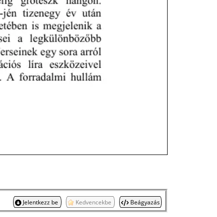
Jelentkezz be
Kedvencekbe
Beágyazás