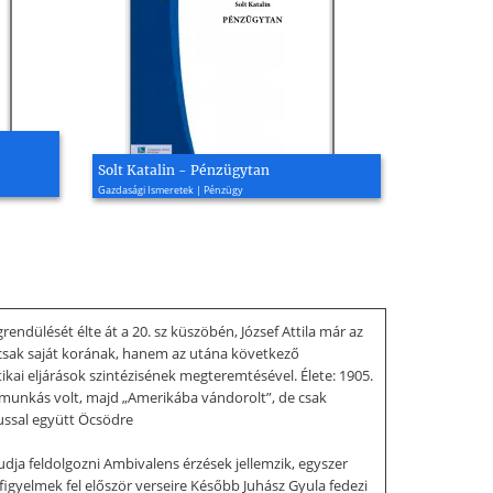
Solt Katalin - Pénzügytan
Gazdasági Ismeretek | Pénzügy
rendülését élte át a 20. sz küszöbén, József Attila már az
emcsak saját korának, hanem az utána következő
ai eljárások szintézisének megteremtésével. Élete: 1905.
 munkás volt, majd „Amerikába vándorolt”, de csak
tussal együtt Öcsödre
udja feldolgozni Ambivalens érzések jellemzik, egyszer
 figyelmek fel először verseire Később Juhász Gyula fedezi