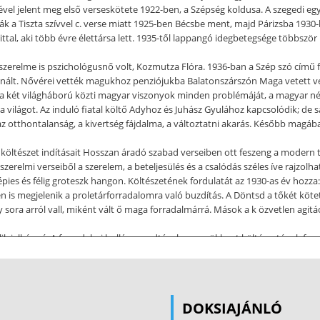
ségével jelent meg első verseskötete 1922-ben, a Szépség koldusa. A szegedi eg
ják a Tiszta szívvel c. verse miatt 1925-ben Bécsbe ment, majd Párizsba 1930
, aki több évre élettársa lett. 1935-től lappangó idegbetegsége többször is
zerelme is pszichológusnő volt, Kozmutza Flóra. 1936-ban a Szép szó című f
nált. Nővérei vették magukhoz penziójukba Balatonszárszón Maga vetett vég
fejezi a két világháború közti magyar viszonyok minden problémáját, a magyar
a világot. Az induló fiatal költő Adyhoz és Juhász Gyulához kapcsolódik; de 
z otthontalanság, a kivertség fájdalma, a változtatni akarás. Később magáb
öltészet indításait Hosszan áradó szabad verseiben ott feszeng a modern te
szerelmi verseiből a szerelem, a beteljesülés és a csalódás széles íve rajzo
épies és félig groteszk hangon. Költészetének fordulatát az 1930-as év hozza:
ben is megjelenik a proletárforradalomra való buzdítás. A Döntsd a tőkét k
 sora arról vall, miként vált ő maga forradalmárrá. Mások a k özvetlen agitác
ik jelképpé. A forradalmi hullám apadtával sem csökkent költészetének for
ú munkásábrázolás első példája, majd folyamatosan a Külvárosi éj és a Medv
 Bennük a valóság aprólékosan pontos és hiteles megfigyelése egyesül az átfo
éveiben írt költeményeiben, a Nagyon fáj kötet verseiben egyéni s közösségi
 az értelmes világban keres vigaszt, bízik az emberi ész erejében. Utolsó éve
DOKSIAJÁNLÓ