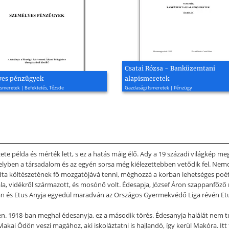
Csatai Rózsa - Banküzemtani
yes pénzügyek
alapismeretek
smeretek | Befektetés, Tőzsde
Gazdasági Ismeretek | Pénzügy
ete példa és mérték lett, s ez a hatás máig élő. Ady a 19 századi világkép meg
 amelyben a társadalom és az egyén sorsa még kiélezettebben vetődik fel. N
ta költészetének fő mozgatójává tenni, méghozzá a korban lehetséges poétik
la, vidékről származott, és mosónő volt. Édesapja, József Áron szappanfőző
 Jolán és Etus Anyja egyedül maradván az Országos Gyermekvédő Liga révén E
ében. 1918-ban meghal édesanyja, ez a második törés. Édesanyja halálát nem t
Makai Ödön veszi magához, aki iskoláztatni is hajlandó, így kerül Makóra. Itt