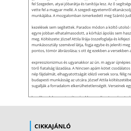
fel Szegeden, atyai jóbarátja és tanítója lesz. Az ő segít
vette fel a magyar mellé. A szegedi egyetemről eltanácsol
munkájába. A mozgalomban ismerkedett meg Szántó Judittal
kezelések sem segítettek. Paradox módon a költő utolsó s
egyre jobban elhatalmasodott, a kórházi ápolás sem hasz
meg. Költészete: József Attila lírája összefoglalja és ki
munkásosztály szemével látja, fogja egybe és jeleníti meg 
pontos, tömör ábrázolása; s ott ég ezekben a versekben a
expresszionizmus és ugyanakkor az ún. m agyar újnépies k
törő fiatalság lázadása. A Nincsen apám kötet csodálatos 
nép fájdalmát, elhagyatottságát idéző versek sora, félig n
budapesti munkásság az utcára. József Attila költészeté
sugallják a forradalom elkerülhetetlenségét. Verseinek egy
buzdítanak harcra, ismét másokban pedig a természet vál
szárnyal. 1931 év végén születik a Munkások, az új típus
Külvárosi éj, Téli éjszaka, Óda, Elégia, A város peremén.
az ellentmondásokat, a valóságos helyzetet Élete utolsó 
legmélyebb fájdalmán is felülemelkedik, a biztató jövőben,
CIKKAJÁNLÓ