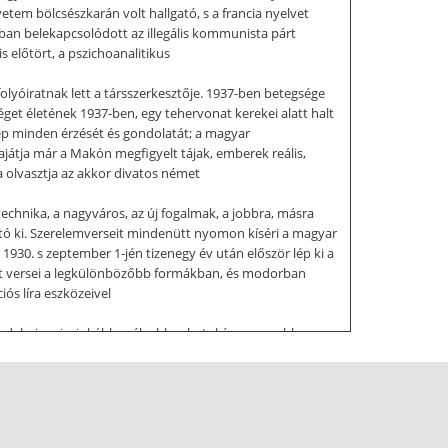
yetem bölcsészkarán volt hallgató, s a francia nyelvet
-ban belekapcsolódott az illegális kommunista párt
 előtört, a pszichoanalitikus
olyóiratnak lett a társszerkesztője. 1937-ben betegsége
et életének 1937-ben, egy tehervonat kerekei alatt halt
 nép minden érzését és gondolatát; a magyar
sajátja már a Makón megfigyelt tájak, emberek reális,
a olvasztja az akkor divatos német
chnika, a nagyváros, az új fogalmak, a jobbra, másra
lható ki. Szerelemverseit mindenütt nyomon kíséri a magyar
 1930. s zeptember 1-jén tizenegy év után először lép ki a
ötet versei a legkülönbözőbb formákban, és modorban
iós líra eszközeivel
radalmi ereje, inkább mélyebbre hatol és magasabbra
etánc kötetben összegyűjtött nagy gondolati versek: a
gó gondolati megformáltsággal. Költészete nem titkolja el
 fájdalom, elhagyatottság s szenvedés is megszólal. De
iben a Flóra-versek, a