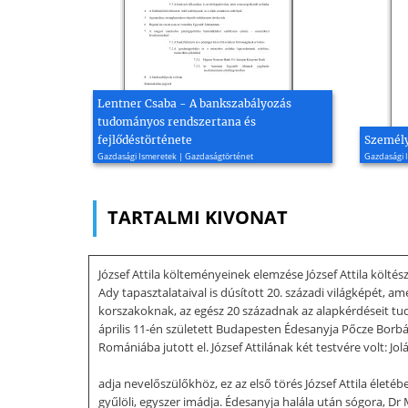
Lentner Csaba - A bankszabályozás
tudományos rendszertana és
fejlődéstörténete
Személ
Gazdasági Ismeretek | Gazdaságtörténet
Gazdasági I
TARTALMI KIVONAT
József Attila költeményeinek elemzése József Attila költész
Ady tapasztalataival is dúsított 20. századi világképét,
korszakoknak, az egész 20 századnak az alapkérdéseit tud
április 11-én született Budapesten Édesanyja Pőcze Borbá
Romániába jutott el. József Attilának két testvére volt:
adja nevelőszülőkhöz, ez az első törés József Attila élet
gyűlöli, egyszer imádja. Édesanyja halála után sógora, Dr 