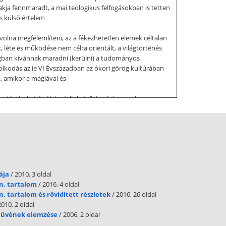
kja fennmaradt, a mai teologikus felfogásokban is tetten
és külső értelem
 volna megfélemlíteni, az a fékezhetetlen elemek céltalan
léte és működése nem célra orientált, a világtörténés
gban kívánnak maradni (kerülni) a tudományos
dolkodás az ie VI Évszázadban az ókori görög kultúrában
, amikor a mágiával és
ratégiájukat és életmódjukat. 2 A mágia annak a
 ezt az átalakítást lehetővé tette számos felesleges, az
 harc vagy vadászat előtt.) A sámánok mágiával
kodó ember már nem csak önmagát különböztette meg a
z e világ részének tekintett. Mai
l, akaratával nem befolyásolható világ, amely ugyanakkor
g, a titok, a misztikum. A mítosz alkalmas volt az adott
ája
/ 2010, 3 oldal
tt népközösség történelmének, vagy mindennapi életének
n, tartalom
/ 2016, 4 oldal
 és tényezők a túlvilág erőivel, isteneivel és más
, tartalom és rövidített részletek
/ 2016, 26 oldal
a világnézet, amely a maga módján tisztázza az
2010, 2 oldal
 művének elemzése
/ 2006, 2 oldal
k világnézetükhöz. Egy részük jóllehet a világ lényegét