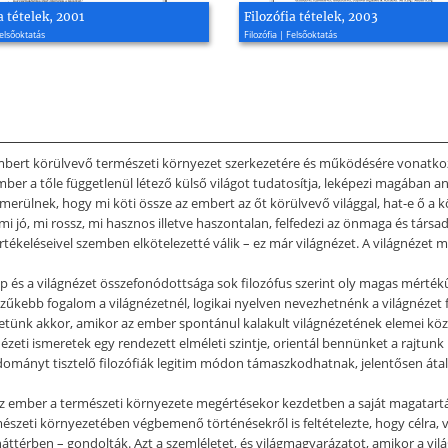
a tételek, 2001
Filozófia tételek, 2003
Felsőoktatás
Filozófia | Felsőoktatás
Az embert körülvevő természeti környezet szerkezetére és működésére vonatk
er a tőle függetlenül létező külső világot tudatosítja, leképezi magában an
erülnek, hogy mi köti össze az embert az őt körülvevő világgal, hat-e ő a k
i jó, mi rossz, mi hasznos illetve haszontalan, felfedezi az önmaga és társad
tékeléseivel szemben elkötelezetté válik – ez már világnézet. A világnézet m
p és a világnézet összefonódottsága sok filozófus szerint oly magas mért
szűkebb fogalom a világnézetnél, logikai nyelven nevezhetnénk a világnézet f
lhetünk akkor, amikor az ember spontánul kalakult világnézetének elemei köz
zeti ismeretek egy rendezett elméleti szintje, orientál bennünket a rajtunk k
ományt tisztelő filozófiák legitim módon támaszkodhatnak, jelentősen átala
 Az ember a természeti környezete megértésekor kezdetben a saját magatartá
eti környezetében végbemenő történésekről is feltételezte, hogy célra, vala
áttérben – gondolták. Azt a szemléletet, és világmagyarázatot, amikor a vil