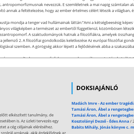
k, antropomorfizmusnak nevezzük. E szemléletnek a mai napig számtalan ala
ó annak a feltételezése, hogy az ember értelmes célért létezik a világban, 
e Faustja mondja a tenger vad hullámainak láttán:”Ami a kétségbeesésig képes
yos világképben a természet az embertől függetlenül, közömbösen létezik, 
 dezantropomorf. A szaktudományok hatnak a filozófiákra, amelyek összhan
 jellemző 2. A filozófiai gondolkodás keletkezése Az európai filozófiai gon
tológiával szemben. A görögség akkor lépett a fejlődésének abba a szakaszába
zámára nem volt olyan meggyőző, hogy arra alapozzák magatartásukat, életst
ható, az ember számára kedvezővé tehető. Az a mód, az a cselekvéssor, amely
azott. (Pl sikeres harc vagy vadászat momentumainak megismétlése az újabb
árásában voltak valóságos gyógyító hatású elemek is. A mítoszban gondol
különböztette az ember számára befolyásolható részt, amelyet saját világa, a
DOKSIAJÁNLÓ
vő világ másik része az ember számára mindig elérhetetlen, saját eszközeive
berre. A túlvilágra vonatkozó ismereteikben mindig ott volt a bizonytalansá
Madách Imre - Az ember tragédi
déseinek megmagyarázására. Így születtek az eredetmondák, illetve az ado
Tamási Áron, Ábel a rengetegbe
k, amelyekben egymással összefonódva kaptak szerepet a valós, evilági erők
előtt elkészített tanulmány, de
Tamási Áron, Ábel a rengetegben
adja a mitológiát. A mágia még nem magyarázat. A mitológiával jelenik meg 
setében is. Az üzleti tervezés egy
Kosztolányi Dezső - Édes Anna
/ 
tet a cég céljainak eléréséhez.
Babits Mihály, Jónás könyve c.
yaránt. Az első filozófusok a mitológiánál stabilabb kapaszkodókat kereste
szolgál azoknak, akik érdeklődnek az