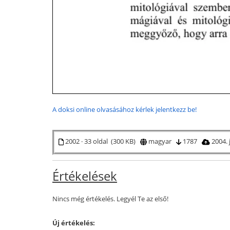
A doksi online olvasásához kérlek jelentkezz be!
2002 · 33 oldal (300 KB)
magyar
1787
2004. 
Értékelések
Nincs még értékelés. Legyél Te az első!
Új értékelés: