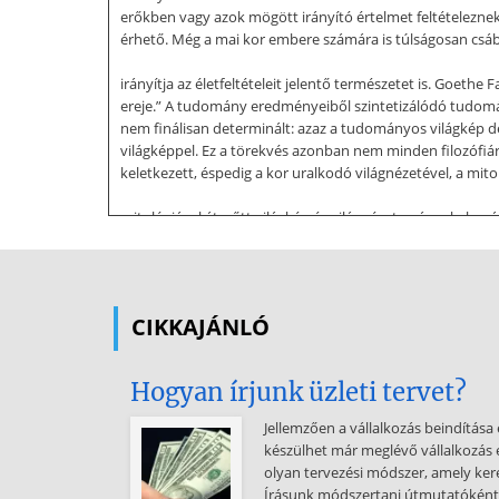
erőkben vagy azok mögött irányító értelmet feltételezne
érhető. Még a mai kor embere számára is túlságosan csábít
irányítja az életfeltételeit jelentő természetet is. Goeth
ereje.” A tudomány eredményeiből szintetizálódó tudomán
nem finálisan determinált: azaz a tudományos világkép
világképpel. Ez a törekvés azonban nem minden filozófiára
keletkezett, éspedig a kor uralkodó világnézetével, a mi
mitológiával átszőtt világkép és világnézet, már sokak s
felismerése, hogy az embert körülvevő környezet átalakít
elérendő cél szempontjából szükségtelen elemet tartalm
gyógyítottak: de amelyik valóban gyógyított, annak elj
környezetétől, hanem a környezetét is differenciálta. Meg
CIKKAJÁNLÓ
kifejezéssel ez volt az immanens világ Az embert körülve
sorsdöntő hatással van az ember világára, és magára az em
Hogyan írjunk üzleti tervet?
embercsoport fontos, de lényegében nem ismert sorskér
fontos mozzanatait megmagyarázó “mesék”, mítoszok, regé
Jellemzően a vállalkozás beindítása 
transzcendens szereplőkkel együtt. E mítoszok rendszere 
készülhet már meglévő vállalkozás e
olyan tervezési módszer, amely kere
ember viszonyát az immanens és transzcendens világhoz eg
Írásunk módszertani útmutatóként 