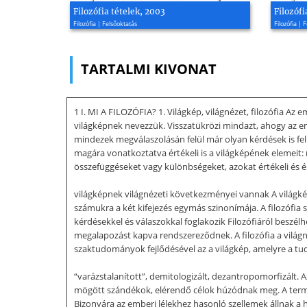
Filozófia tételek, 2003
Filozófi
Filozófia | Felsőoktatás
Filozófia | 
TARTALMI KIVONAT
1 I. MI A FILOZÓFIA? 1. Világkép, világnézet, filozófia 
világképnek nevezzük. Visszatükrözi mindazt, ahogy az emb
mindezek megválaszolásán felül már olyan kérdések is felm
magára vonatkoztatva értékeli is a világképének elemeit: m
összefüggéseket vagy különbségeket, azokat értékeli és ér
világképnek világnézeti következményei vannak A világké
számukra a két kifejezés egymás szinonímája. A filozófia 
kérdésekkel és válaszokkal foglakozik Filozófiáról beszé
megalapozást kapva rendszereződnek. A filozófia a világné
szaktudományok fejlődésével az a világkép, amelyre a tud
“varázstalanított”, demitologizált, dezantropomorfizált.
mögött szándékok, elérendő célok húzódnak meg. A termész
Bizonyára az emberi lélekhez hasonló szellemek állnak a h