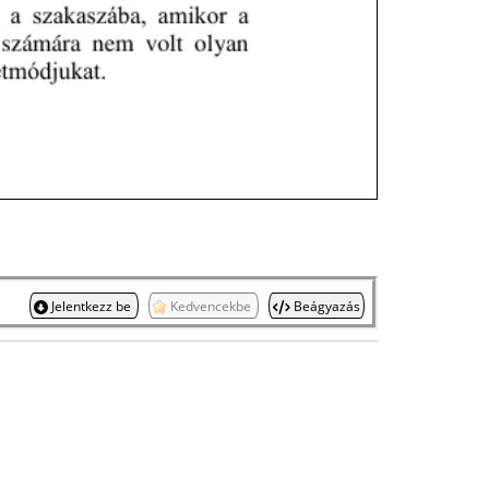
Jelentkezz be
Kedvencekbe
Beágyazás