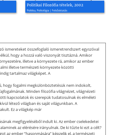
Politikai Filozófia tételek, 2002
Politika, Politológia | Felsőoktatás
ozó ismereteket összefoglaló ismeretrendszert egyszóval
élkül, hogy a hozzá való viszonyát tisztázná. Amikor
örnyezetére, illetve a környezete rá, amikor az ember
almi illetve természeti környezete közötti
indig tartalmaz világképet. A
ékű, hogy fogalmi megkülönböztetésük nem indokolt,
ajfogalmának. Minden filozófia világnézet, világnézeti
ötti kapcsolatok és szerepük tudatosulnak és elméleti
ívül létező világban és saját világunkban. A
kult. Ez a világkép már
sának megfigyeléséből indult ki. Az ember cselekedetei
minek az elérésére irányulnak. De ki tűzte ki ezt a célt?
ágot az ember “hasonmására” képzelik el, a természeti