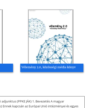
Vélemény 2.0, közösségi média könyv
 adjunktus (PPKE JÁK) 1. Bevezetés A magyar
) Ennek kapcsán az Európai Unió intézményei és egyes