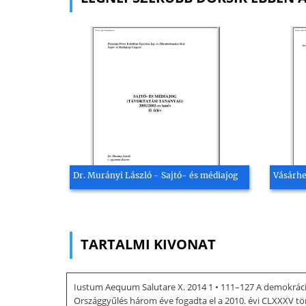
Dr. Murányi László - Sajtó- és médiajog
Vásárhe
TARTALMI KIVONAT
Iustum Aequum Salutare X. 2014 1 • 111–127 A demokráci
Országgyűlés három éve fogadta el a 2010. évi CLXXXV t