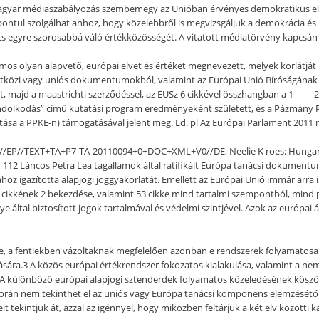
magyar médiaszabályozás szembemegy az Unióban érvényes demokratikus elvár
pontul szolgálhat ahhoz, hogy közelebbről is megvizsgáljuk a demokrácia és 
ács egyre szorosabbá váló értékközösségét. A vitatott médiatörvény kapcsán
zámos olyan alapvető, európai elvet és értéket megnevezett, melyek korlátjá
közi vagy uniós dokumentumokból, valamint az Európai Unió Bíróságának é
ként, majd a maastrichti szerződéssel, az EUSz 6 cikkével összhangban
gondolkodás” című kutatási program eredményeként született, és a Pázmán
ása a PPKE-n) támogatásával jelent meg. Ld. pl Az Európai Parlament 2011 m
//EP//TEXT+TA+P7-TA-20110094+0+DOC+XML+V0//DE; Neelie K roes: Hungary
 112 Láncos Petra Lea tagállamok által ratifikált Európa tanácsi dokumen
oz igazította alapjogi joggyakorlatát. Emellett az Európai Unió immár arra i
ikkének 2 bekezdése, valamint 53 cikke mind tartalmi szempontból, mind ped
e által biztosított jogok tartalmával és védelmi szintjével. Azok az európa
ve, a fentiekben vázoltaknak megfelelően azonban e rendszerek folyamato
ására.3 A közös európai értékrendszer fokozatos kialakulása, valamint a nem
n. A különböző európai alapjogi sztenderdek folyamatos közeledésének kös
 során nem tekinthet el az uniós vagy Európa tanácsi komponens elemzésétő
it tekintjük át, azzal az igénnyel, hogy miközben feltárjuk a két elv között