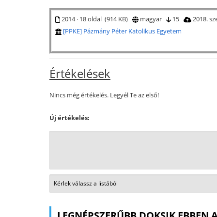
2014 · 18 oldal (914 KB)
magyar
15
2018. s
[PPKE] Pázmány Péter Katolikus Egyetem
Értékelések
Nincs még értékelés. Legyél Te az első!
Új értékelés:
LEGNÉPSZERŰBB DOKSIK EBBEN 