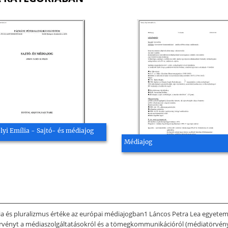
lyi Emília - Sajtó- és médiajog
Médiajog
a és pluralizmus értéke az európai médiajogban1 Láncos Petra Lea egyetemi
örvényt a médiaszolgáltatásokról és a tömegkommunikációról (médiatörvény