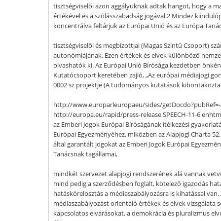
tisztségviselői azon aggályuknak adtak hangot, hogy a 
értékével és a szólásszabadság jogával.2 Mindez kiinduló
koncentrálva feltárjuk az Európai Unió és az Európa Tan
tisztségviselői és megbízottjai (Magas Szintű Csoport) s
autonómiájának. Ezen értékek és elvek különböző nemzet
olvashatók ki. Az Európai Unió Bírósága kezdetben ön
Kutatócsoport keretében zajló, „Az európai médiajogi 
0002 sz projektje (A tudományos kutatások kibontakoztat
http://www.europarleuropaeu/sides/getDocdo?pubRef=-
http://europa.eu/rapid/press-release SPEECH-11-6 enhtm
az Emberi Jogok Európai Bíróságának ítélkezési gyakorlatáh
Európai Egyezményéhez, miközben az Alapjogi Charta 52. c
által garantált jogokat az Emberi Jogok Európai Egyezmény
Tanácsnak tagállamai,
mindkét szervezet alapjogi rendszerének alá vannak vet
mind pedig a szerződésben foglalt, kötelező igazodás hat
hatáskörelosztás a médiaszabályozásra is kihatással va
médiaszabályozást orientáló értékek és elvek vizsgálata
kapcsolatos elvárásokat, a demokrácia és pluralizmus elve