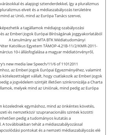
ásokkal és alapjogi sztenderdekkel, így a pluralizmus
pluralizmus elveit és a médiaszabályozás területére
 mind az Unió, mind az Európa Tanács szervei,
t képezhetik a tagállamok médiajog-szabályozási
s az Emberi Jogok Európai Bíróságának joggyakorlatából
 a 1 2 A tanulmány az MTA BTK Médiatudományi
y Péter Katolikus Egyetem TÁMOP-4.21B-11/2/KMR-2011-
árcius 10-i állásfoglalása a magyar médiatörvényről,
’s new media law Speech/11/6 of 11012011
tumhoz, az Emberi Jogok Európai Egyezményéhez, valamint
s kötelezettséget vállalt, hogy csatlakozik az Emberi Jogok
ig a jogvédelem szintjét illetően szinkronizálja a Charta
i államok, melyek mind az Uniónak, mind pedig az Európa
san közelednek egymáshoz, mind az önkéntes követés,
zeti és nemzetközi/ szupranacionális szintek közötti
zönhetően pedig a tudományos kutatás a
l. A továbbiakban tehát a médiaszabályozással
i kapcsolódási pontokat és a nemzeti médiaszabályozás elé