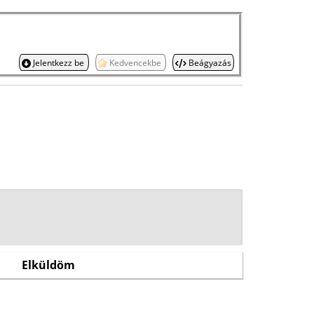
Jelentkezz be
Kedvencekbe
Beágyazás