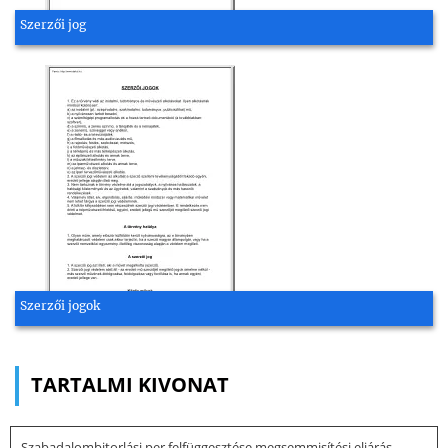
Szerzői jog
Szerzői jogok
TARTALMI KIVONAT
Szabadalombitorlási per felfüggesztése megsemmisítési eljárás