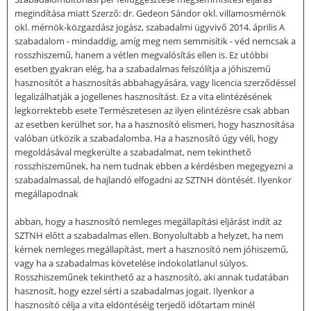
megindítása miatt Szerző: dr. Gedeon Sándor okl. villamosmérnök
okl. mérnök-közgazdász jogász, szabadalmi ügyvivő 2014. április A
szabadalom - mindaddig, amíg meg nem semmisítik - véd nemcsak a
rosszhiszemű, hanem a vétlen megvalósítás ellen is. Ez utóbbi
esetben gyakran elég, ha a szabadalmas felszólítja a jóhiszemű
hasznosítót a hasznosítás abbahagyására, vagy licencia szerződéssel
legalizálhatják a jogellenes hasznosítást. Ez a vita elintézésének
legkorrektebb esete Természetesen az ilyen elintézésre csak abban
az esetben kerülhet sor, ha a hasznosító elismeri, hogy hasznosítása
valóban ütközik a szabadalomba. Ha a hasznosító úgy véli, hogy
megoldásával megkerülte a szabadalmat, nem tekinthető
rosszhiszeműnek, ha nem tudnak ebben a kérdésben megegyezni a
szabadalmassal, de hajlandó elfogadni az SZTNH döntését. Ilyenkor
megállapodnak
abban, hogy a hasznosító nemleges megállapítási eljárást indít az
SZTNH előtt a szabadalmas ellen. Bonyolultabb a helyzet, ha nem
kérnek nemleges megállapítást, mert a hasznosító nem jóhiszemű,
vagy ha a szabadalmas követelése indokolatlanul súlyos.
Rosszhiszeműnek tekinthető az a hasznosító, aki annak tudatában
hasznosít, hogy ezzel sérti a szabadalmas jogait. Ilyenkor a
hasznosító célja a vita eldöntéséig terjedő időtartam minél