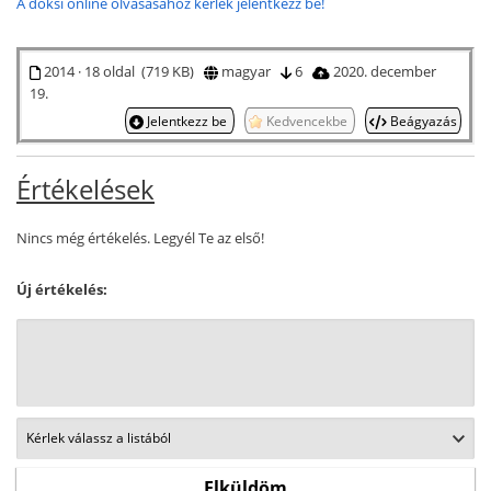
A doksi online olvasásához kérlek jelentkezz be!
2014 · 18 oldal (719 KB)
magyar
6
2020. december
19.
Jelentkezz be
Kedvencekbe
Beágyazás
Értékelések
Nincs még értékelés. Legyél Te az első!
Új értékelés: