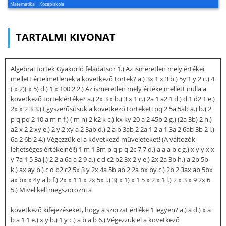
Matematika | Középiskola
TARTALMI KIVONAT
Algebrai törtek Gyakorló feladatsor 1.) Az ismeretlen mely értékei
mellett értelmetlenek a következő törtek? a.) 3x 1 x 3 b.) 5y 1 y 2 c.) 4
( x 2)( x 5) d.) 1 x 100 2 2.) Az ismeretlen mely értéke mellett nulla a
következő törtek értéke? a.) 2x 3 x b.) 3 x 1 c.) 2a 1 a2 1 d.) d 1 d2 1 e.)
2x x 2 3 3.) Egyszerűsítsük a következő törteket! pq 2 5a 5ab a.) b.) 2
p q pq 2 10 a m n f.) ( m n) 2 k2 k c.) kx ky 20 a 2 45b 2 g.) (2a 3b) 2 h.)
a2 x 2 2 xy e.) 2 y 2 xy a 2 3ab d.) 2 a b 3ab 2 2a 1 2 a 1 3a 2 6ab 3b 2 i.)
6a 2 6b 2 4.) Végezzük el a következő műveleteket! (A változók
lehetséges értékeinél!) 1 m 1 3m p q p q 2c 7 7 d.) a a a b c g.) x y y x x
y 7a 1 5 3a j.) 2 2 a 6a a 2 9 a.) c d c2 b2 3x 2 y e.) 2x 2a 3b h.) a 2b 5b
k.) ax ay b.) c d b2 c2 5x 3 y 2x 4a 5b ab 2 2a bx by c.) 2b 2 3ax ab 5bx
ax bx x 4y a b f.) 2x x 1 1 x 2x 5x i.) 3( x 1) x 1 5 x 2 x 1 l.) 2 x 3 x 9 2x 6
5.) Mivel kell megszorozni a
következő kifejezéseket, hogy a szorzat értéke 1 legyen? a.) a d.) x a
b a 1 1 e.) x y b.) 1 y c.) a b a b 6.) Végezzük el a következő