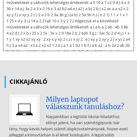
műveleteket a változók lehetséges értékeinél: a 5 10 a 7 x2 9 d.) 4 x 3
36 x 14 a.) 3a 2 a 3 x 2 16 x 3 a2 b2 a4 e.) a2 ( a b) 2 b.) x2 ax a a x2 x 2
xy y f.) x xy y 2 c.) 2 a 2 b 2 3a 3b g.) (a b) 2 5a 5b h.) ( x 2 1) 1 1 x 1 x 1
1 25 x 4 y 3 i.) 14 a 2 21ab 10 x 3 y 2 7.) Végezzük el a következő
műveleteket a változók lehetséges értékeinél: a.) a b a 2 ab : 4b 3 8b
4 x2 d.) 2 x b.) 25 x 2 5x : 3x x 2 9 18a 2 b 2 6ab 3 g.) : 5ac 5c 2 d 4 j.) 1 x
1 y 1 xy x2 x2 xy xy : 2 xy x y xy 2 c.) ( x y) 2 : e.) xy y 2 xy y 2 ( x y) 2 a4
h.) 3 a x4 a2 : x3 a 2 x2 x2 1 2 k.) a 1 a 1 b2 1 b f.) a b a2 : a b 2a 2 ab 2b
2 x2 y2 x x i.) l.) 2a a 2 xy xy : 1 x 1 1 x 2a 6 3a 8a a 8.) Számítsa ki a
következő kifejezés helyettesítési értékét! x2 x y x2 x3 2 xy y2 : x2 x
x y x2 y2 y , ha x = -2,5 és y = 0,5 2 4 : a 4 a 2
CIKKAJÁNLÓ
Milyen laptopot
válasszunk tanuláshoz?
Napjainkban a legtöbb iskolai feladathoz
előnyt jelent, ha van számítógépünk; bár
tény, hogy kevés helyen számít alapkövetelménynek, hiszen eseti
jelleggel a könyvtárban is el lehet boldogulni. A legolcsóbb