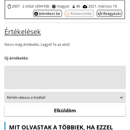
2007 · 2 oldal (694 KB)
magyar
46
2021. március 19.
Jelentkezz be
Kedvencekbe
Beágyazás
Értékelések
Nincs még értékelés. Legyél Te az első!
Új értékelés:
MIT OLVASTAK A TÖBBIEK, HA EZZEL