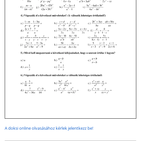
A doksi online olvasásához kérlek jelentkezz be!