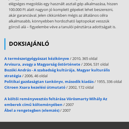
elégséges megoldás egy használt asztali gép alkalmazása, hiszen
100.000 Ft alatt nagyon jó komplett gépeket lehet beszerezni,
akár garanciával. Jelen cikkünkben mégis az általános célra
alkalmasabb, könnyebben hordozható laptopokat vesszük
górcső alá – figyelembe véve a tanulói pénztárca adottságait is.
DOKSIAJÁNLÓ
A természetgyógyászat kézikönyve
/ 2010, 365 oldal
Arvisura, avagy a Magyarság őstörténete
/ 2004, 531 oldal
Bozóki András - A szabadság kultúrája, Magyar kulturális
stratégia
/ 2006, 46 oldal
Politikai gazdaságtan tankönyv, második kiadás
/ 1955, 336 oldal
Citroen Xsara kezelési útmutató
/ 2002, 172 oldal
A költői reményvesztés feltárása Vörösmarty Mihály Az
emberek című költeményében
/ 2007
Ábel a rengetegben (elemzés)
/ 2007