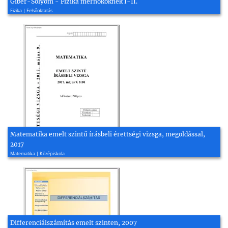
Giber-Sólyom - Fizika mérnököknek I-II.
Fizika | Felsőoktatás
Matematika emelt szintű írásbeli érettségi vizsga, megoldással,
2017
Matematika | Középiskola
Differenciálszámítás emelt szinten, 2007