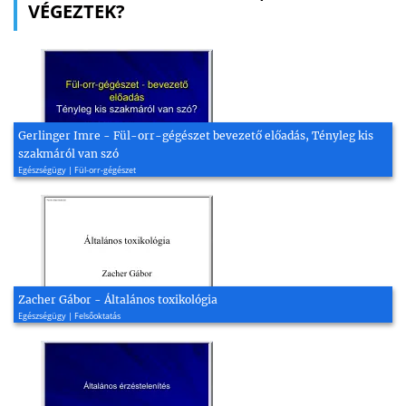
VÉGEZTEK?
Gerlinger Imre - Fül-orr-gégészet bevezető előadás, Tényleg kis
szakmáról van szó
Egészségügy | Fül-orr-gégészet
Zacher Gábor - Általános toxikológia
Egészségügy | Felsőoktatás