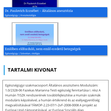
Dr. Paulovich Erzsébet - Általános anesztézia
Egészségügy | Aneszteziológia
Emlőben előforduló, nem emlő eredetű betegségek
Egészségügy | Szövettan, citológia
TARTALMI KIVONAT
Egészségügyi szakmacsoport Általános asszisztens Modulszám:
1.0/2328-06 Fazekas Marianna Testi egészség fenntartása I. rész A
Humán TISZK rendszerének továbbfejlesztése a Humán szakmák
moduláris képzésével, a humán értékrend és az esélyegyenlőség
megvalósításával TÁMOP-2.23-07/1-2vF-2008-0008 A projekt az
Európai Unió támogatásával, az Európai Szociális Alap