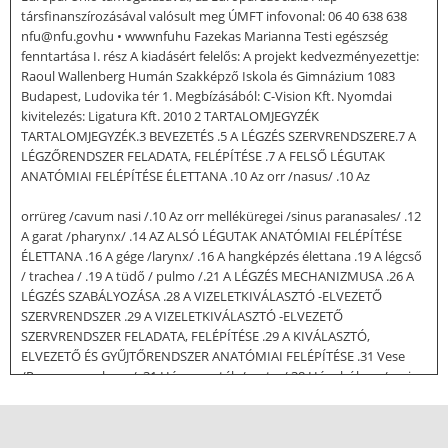
társfinanszírozásával valósult meg ÚMFT infovonal: 06 40 638 638
nfu@nfu.govhu • wwwnfuhu Fazekas Marianna Testi egészség
fenntartása I. rész A kiadásért felelős: A projekt kedvezményezettje:
Raoul Wallenberg Humán Szakképző Iskola és Gimnázium 1083
Budapest, Ludovika tér 1. Megbízásából: C-Vision Kft. Nyomdai
kivitelezés: Ligatura Kft. 2010 2 TARTALOMJEGYZÉK
TARTALOMJEGYZÉK.3 BEVEZETÉS .5 A LÉGZÉS SZERVRENDSZERE.7 A
LÉGZŐRENDSZER FELADATA, FELÉPÍTÉSE .7 A FELSŐ LÉGUTAK
ANATÓMIAI FELÉPÍTÉSE ÉLETTANA .10 Az orr /nasus/ .10 Az
orrüreg /cavum nasi /.10 Az orr melléküregei /sinus paranasales/ .12
A garat /pharynx/ .14 AZ ALSÓ LÉGUTAK ANATÓMIAI FELÉPÍTÉSE
ÉLETTANA .16 A gége /larynx/ .16 A hangképzés élettana .19 A légcső
/ trachea / .19 A tüdő / pulmo /.21 A LÉGZÉS MECHANIZMUSA .26 A
LÉGZÉS SZABÁLYOZÁSA .28 A VIZELETKIVÁLASZTÓ -ELVEZETŐ
SZERVRENDSZER .29 A VIZELETKIVÁLASZTÓ -ELVEZETŐ
SZERVRENDSZER FELADATA, FELÉPÍTÉSE .29 A KIVÁLASZTÓ,
ELVEZETŐ ÉS GYŰJTŐRENDSZER ANATÓMIAI FELÉPÍTÉSE .31 Vese
/Ren, seu nephros / .31 Húgyvezeték /ureter/.38 Húgyhólyag /vesica
urinaria/ .38 Húgycső /urethra/ .38 VESEMŰKÖDÉS ÉLETTANA .39 A
VIZELETÜRÍTÉS MECHANIZMUSA .40 Vizelet/ urina /.40 A NEMI
SZERVEK .41 A NEMI SZERVEK FELADATA, FELOSZTÁSA .41 FÉRFI