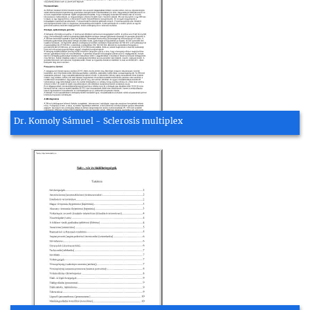
Dr. Komoly Sámuel - Sclerosis multiplex