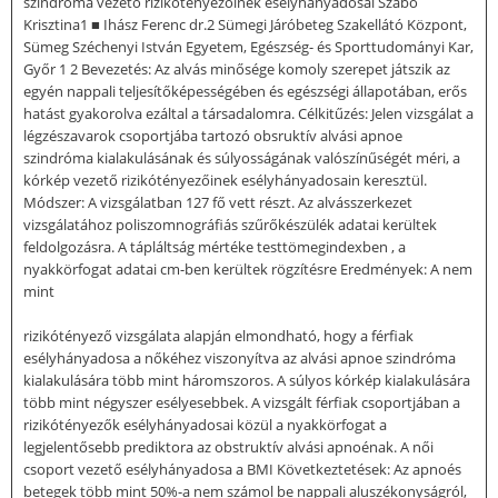
szindróma vezető rizikótényezőinek esélyhányadosai Szabó
Krisztina1 ■ Ihász Ferenc dr.2 Sümegi Járóbeteg Szakellátó Központ,
Sümeg Széchenyi István Egyetem, Egészség- és Sporttudományi Kar,
Győr 1 2 Bevezetés: Az alvás minősége komoly szerepet játszik az
egyén nappali teljesítőképességében és egészségi állapotában, erős
hatást gyakorolva ezáltal a társadalomra. Célkitűzés: Jelen vizsgálat a
légzészavarok csoportjába tartozó obsruktív alvási apnoe
szindróma kialakulásának és súlyosságának valószínűségét méri, a
kórkép vezető rizikótényezőinek esélyhányadosain keresztül.
Módszer: A vizsgálatban 127 fő vett részt. Az alvásszerkezet
vizsgálatához poliszomnográfiás szűrőkészülék adatai kerültek
feldolgozásra. A tápláltság mértéke testtömegindexben , a
nyakkörfogat adatai cm-ben kerültek rögzítésre Eredmények: A nem
mint
rizikótényező vizsgálata alapján elmondható, hogy a férfiak
esélyhányadosa a nőkéhez viszonyítva az alvási apnoe szindróma
kialakulására több mint háromszoros. A súlyos kórkép kialakulására
több mint négyszer esélyesebbek. A vizsgált férfiak csoportjában a
rizikótényezők esélyhányadosai közül a nyakkörfogat a
legjelentősebb prediktora az obstruktív alvási apnoénak. A női
csoport vezető esélyhányadosa a BMI Következtetések: Az apnoés
betegek több mint 50%-a nem számol be nappali aluszékonyságról,