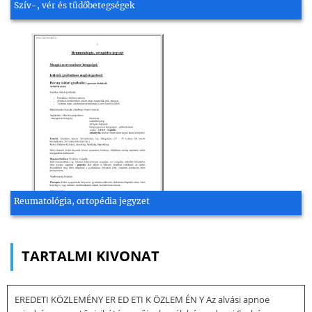
Szív-, vér és tüdőbetegségek
Reumatológia, ortopédia jegyzet
TARTALMI KIVONAT
EREDETI KÖZLEMÉNY ER ED ETI K ÖZLEM ÉN Y Az alvási apnoe