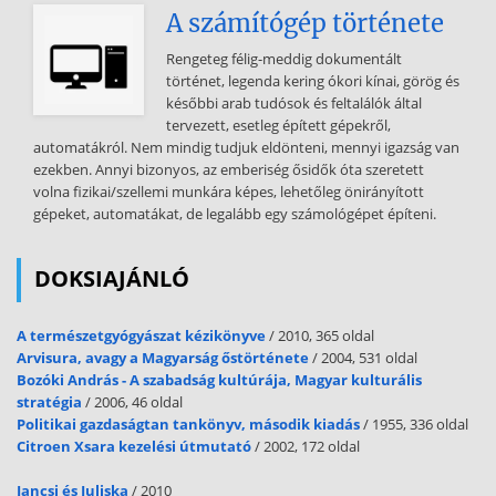
"családfája" Dr.Pécs Miklós: Feldolgozási mûveletek - Sejtfeltárás Ez a
A számítógép története
szöveg az eredet feltüntetésével korlátozás nélkül másolható, és
felhasználható bármilyen non-profit célra 3 A következõkben a
Rengeteg félig-meddig dokumentált
bemutatott rendszerben tárgyaljuk a feltárás mûveletének
történet, legenda kering ókori kínai, görög és
különbözõ megvalósításait, azzal az eltéréssel, hogy, elkülönítve
későbbi arab tudósok és feltalálók által
kezeljük a laboratóriumi módszereket az ipari léptékben is
tervezett, esetleg épített gépekről,
alkalmazhatóktól. A sejtfeltárás megközelíthetõ empirikus módon is,
automatákról. Nem mindig tudjuk eldönteni, mennyi igazság van
de a sejtfal szerkezetének, a feltárás célpontjának ismerete
ezekben. Annyi bizonyos, az emberiség ősidők óta szeretett
hatékonyabb módszerek kialakításához vezethet. Ezért került be a
volna fizikai/szellemi munkára képes, lehetőleg önirányított
fejezetbe a jellegzetes sejtfalszerkezetek rövid áttekintése. Ehhez
gépeket, automatákat, de legalább egy számológépet építeni.
járul még a feltárás mértékének mérésével kapcsolatos analitikai
módszerek tárgyalása is 2 A sejtfalak összetétele és szerkezete A
mikroorganizmus feltárásához a
DOKSIAJÁNLÓ
sejtet körülvevõ burkot kell elroncsolni olyan mértékben, hogy az ne
A természetgyógyászat kézikönyve
/ 2010, 365 oldal
válassza el a sejt beltartalmát a külsõ folyadéktól. A feltárásra kerülõ
Arvisura, avagy a Magyarság őstörténete
/ 2004, 531 oldal
sejtek külsõ burka általában két rétegbõl áll, a
Bozóki András - A szabadság kultúrája, Magyar kulturális
citoplazmamembránból és az ezt kívülrõl határoló, támasztó merev
stratégia
/ 2006, 46 oldal
sejtfalból. A citoplazmamembrán elsõsorban fehérjékbõl és
Politikai gazdaságtan tankönyv, második kiadás
/ 1955, 336 oldal
lipidekbõl áll, funkciója az, hogy fenntartja a
Citroen Xsara kezelési útmutató
/ 2002, 172 oldal
koncentrációkülönbséget a sejt belsõ és külsõ tere között,
specifikus, szelektív és egyes esetekben irreverzibilis transzportot
Jancsi és Juliska
/ 2010
biztosít. A sejtfal nélkül a membrán nagyon érzékeny az ozmotikus