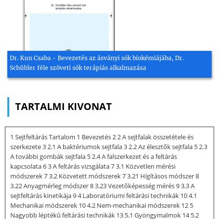
Dr. Kun Csaba - Bevezetés az ásványi sók biokémiájába, Dr.
Schübler féle szöveti sók terápiás alkalmazása
TARTALMI KIVONAT
1 Sejtfeltárás Tartalom 1 Bevezetés 2 2 A sejtfalak összetétele és
szerkezete 3 2.1 A baktériumok sejtfala 3 2.2 Az élesztõk sejtfala 5 2.3
A további gombák sejtfala 5 2.4 A falszerkezet és a feltárás
kapcsolata 6 3 A feltárás vizsgálata 7 3.1 Közvetlen mérési
módszerek 7 3.2 Közvetett módszerek 7 3.21 Hígításos módszer 8
3.22 Anyagmérleg módszer 8 3.23 Vezetõképesség mérés 9 3.3 A
sejtfeltárás kinetikája 9 4 Laboratóriumi feltárási technikák 10 4.1
Mechanikai módszerek 10 4.2 Nem-mechanikai módszerek 12 5
Nagyobb léptékû feltárási technikák 13 5.1 Gyöngymalmok 14 5.2