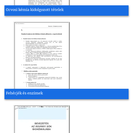
Orvosi kémia kidolgozott tételek
Fehérjék és enzimek