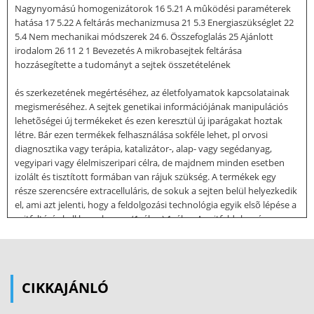
Nagynyomású homogenizátorok 16 5.21 A mûködési paraméterek
hatása 17 5.22 A feltárás mechanizmusa 21 5.3 Energiaszükséglet 22
5.4 Nem mechanikai módszerek 24 6. Összefoglalás 25 Ajánlott
irodalom 26 11 2 1 Bevezetés A mikrobasejtek feltárása
hozzásegítette a tudományt a sejtek összetételének
és szerkezetének megértéséhez, az életfolyamatok kapcsolatainak
megismeréséhez. A sejtek genetikai információjának manipulációs
lehetõségei új termékeket és ezen keresztül új iparágakat hoztak
létre. Bár ezen termékek felhasználása sokféle lehet, pl orvosi
diagnosztika vagy terápia, katalizátor-, alap- vagy segédanyag,
vegyipari vagy élelmiszeripari célra, de majdnem minden esetben
izolált és tisztított formában van rájuk szükség. A termékek egy
része szerencsére extracelluláris, de sokuk a sejten belül helyezkedik
el, ami azt jelenti, hogy a feldolgozási technológia egyik elsõ lépése a
sejtfeltárás kell hogy legyen (1. ábra) 1. ábra A sejtfeldolgozás
lehetséges módszerei E tanulmány fõ célja a mikrobasejtek feltárási
módszereinek áttekintése laboratóriumi és ipari léptékben. A
módszereket sokféleképpen lehet csoportosítani elvük vagy
gyakorlati alkalmazásuk szerint. A lehetséges eljárások
CIKKAJÁNLÓ
"családfáját" a 2. ábra mutatja be 2. ábra A sejtfeltárás módszereinek