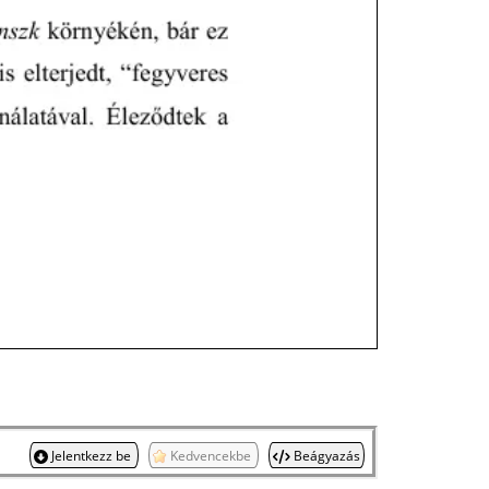
Jelentkezz be
Kedvencekbe
Beágyazás