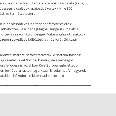
letre a z sákmányolóról. Fémszerszámok használata (kapa,
űvesség, a családok apajogúvá váltak • Kr. e 800
dat, és természetesen a
is, az olcsóbb vas is elterjedt, “fegyveres erők”
nk átköltöztek Baskíriába (Magna Hungaria) Ez alatt a
 nőttek a vagyoni különbségek. Valószínűleg ott alakult ki
 közepén Levédiába költöztek, a virágkorát élő kazár
romfit, marhát, sertést tartottak. A “betakarításhoz”
t meg vezetésükkel /kende, kündü/, de a valóságos
s fejlődése is. Az akkori KeletEurópa legfejlettebb
elején belháború rázta meg a Kazár Birodalmat A magyarok
gatabbra húzódott. (Ekkor csatlakozott a 8
ásterületet egészen az Al-Dunáig és a Dél-Kárpátokig
i helyett új főfejedelmet választottak, Álmos
seink egyre többször jártak Nyugaton, ugyanis a fejedelmi
nd földrajzi, mind politikai szempontból alaposan
 a medence. • A 890-es években