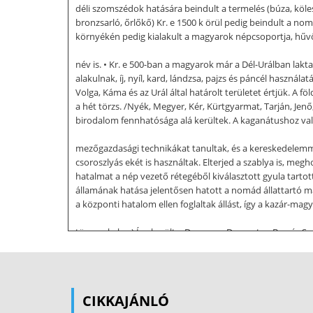
déli szomszédok hatására beindult a termelés (búza, köles)
bronzsarló, őrlőkő) Kr. e 1500 k örül pedig beindult a nom
környékén pedig kialakult a magyarok népcsoportja, hűvös
név is. • Kr. e 500-ban a magyarok már a Dél-Urálban lakta
alakulnak, íj, nyíl, kard, lándzsa, pajzs és páncél használ
Volga, Káma és az Urál által határolt területet értjük. A 
a hét törzs. /Nyék, Megyer, Kér, Kürtgyarmat, Tarján, Jenő
birodalom fennhatósága alá kerültek. A kaganátushoz való
mezőgazdasági technikákat tanultak, és a kereskedelemmel 
csoroszlyás ekét is használtak. Elterjed a szablya is, meg
hatalmat a nép vezető rétegéből kiválasztott gyula tartot
államának hatása jelentősen hatott a nomád állattartó ma
a központi hatalom ellen foglaltak állást, így a kazár-m
törzs, a kabar) Így került a D nyeper, Dnyeszter, Bug és S
terjesztették ki. Az új szálláshelyen csökkent a földművel
személyében. A függetlenség megteremtése után a fejedelem
hatalom megerősödött, ezért a magyarság többször visel
megismerni. Az itt talált legelők, szántóföldek kedvezők
CIKKAJÁNLÓ