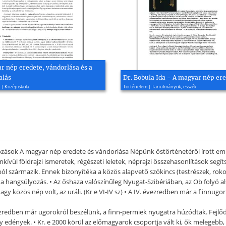
r nép eredete, vándorlása és a
alás
Dr. Bobula Ida - A magyar nép er
 | Középiskola
Történelem | Tanulmányok, esszék
zások A magyar nép eredete és vándorlása Népünk őstörténetéről írott emlé
vül földrajzi ismeretek, régészeti leletek, néprajzi összehasonlítások segít
l származik. Ennek bizonyítéka a közös alapvető szókincs (testrészek, roko
a hangsúlyozás. • Az őshaza valószínűleg Nyugat-Szibériában, az Ob folyó als
gy közös nép volt, az uráli. (Kr e VI-IV sz) • A IV. évezredben már a f innug
vezredben már ugorokról beszélünk, a finn-permiek nyugatra húzódtak. Fejlőd
y edények. • Kr. e 2000 körül az előmagyarok csoportja vált ki, ők melegebb, 