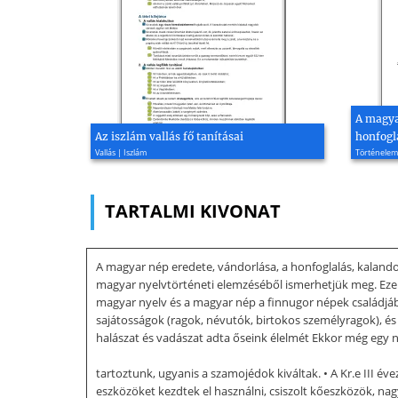
A magya
Az iszlám vallás fő tanításai
honfogl
Vallás | Iszlám
Történelem
TARTALMI KIVONAT
A magyar nép eredete, vándorlása, a honfoglalás, kalando
magyar nyelvtörténeti elemzéséből ismerhetjük meg. Ezenkí
magyar nyelv és a magyar nép a finnugor népek családjábó
sajátosságok (ragok, névutók, birtokos személyragok), és 
halászat és vadászat adta őseink élelmét Ekkor még egy na
tartoztunk, ugyanis a szamojédok kiváltak. • A Kr.e III é
eszközöket kezdtek el használni, csiszolt kőeszközök, nag