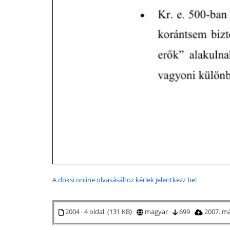
A doksi online olvasásához kérlek jelentkezz be!
2004 · 4 oldal (131 KB)
magyar
699
2007. má