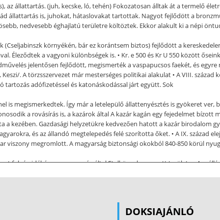
, az állattartás. (juh, kecske, ló, tehén) Fokozatosan álltak át a termelő é
ád állattartás is, juhokat, hátaslovakat tartottak. Nagyot fejlődött a bronzm
ebb, nedvesebb éghajlatú területre költöztek. Ekkor alakult ki a népi öntu
k (Cseljabinszk környékén, bár ez korántsem biztos) fejlődött a kereskedelem 
atával. Éleződtek a vagyoni különbségek is. • Kr. e 500 és Kr U 550 között ősei
földművelés jelentősen fejlődött, megismerték a vaspapucsos faekét, és egyre
, Keszi/. A törzsszervezet már mesterséges politikai alakulat • A VIII. század
 tartozás adófizetéssel és katonáskodással járt együtt. Sok
is megismerkedtek. Így már a letelepülő állattenyésztés is gyökeret ver, ba
honosodik a rovásírás is, a kazárok által A kazár kagán egy fejedelmet bízot
ta a kezében. Gazdasági helyzetükre kedvezően hatott a kazár birodalom gyor
gyarokra, és az állandó megtelepedés felé szorította őket. • A IX. század 
agyar viszony megromlott. A magyarság biztonsági okokból 840-850 körül nyu
zeret folyó vidékére, a magyarság által Etelköznek nevezett területre. A száll
és és növekedett a legeltető állattartás szerepe. A törzsek a lemondott Leved
 erős hatalmat épített ki, szövetséget kötött a többi törzzsel. • 862-től ő
t különböző szövetségekben háborút. Így módjuk volt a Kárpát-medencét mi
 voltak gazdálkodási szokásaiknak, stratégiai szempontból pedig jól védhető
DOKSIAJÁNLÓ