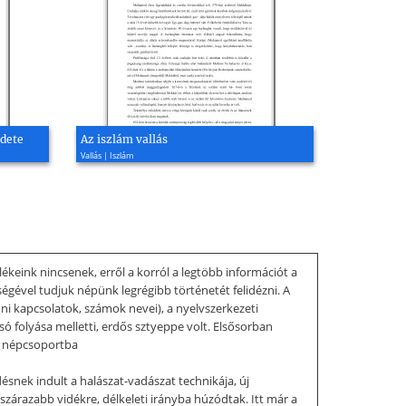
edete
Az iszlám vallás
Vallás | Iszlám
keink nincsenek, erről a korról a legtöbb információt a
ségével tudjuk népünk legrégibb történetét felidézni. A
ni kapcsolatok, számok nevei), a nyelvszerkezeti
ó folyása melletti, erdős sztyeppe volt. Elsősorban
or népcsoportba
ésnek indult a halászat-vadászat technikája, új
szárazabb vidékre, délkeleti irányba húzódtak. Itt már a