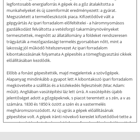
legfontosabb energiaforrás A gépek és a gőz átalakította a
munkahelyeket és új üzemformát eredményezett: a gyárat.
Megszületett a termelőeszközök piaca. Kifizetődővé vált a
gépgyártás Az ipari forradalom előfeltételei - a háromnyomásos
gazdálkodást felváltotta a vetésforgó takarmánynövényeket
termesztettek, megnőtt az állatállomány a földeket rendszeresen
trágyázták a mezőgazdasági termelés gyorsabban nőtt, mint a
lakosság jól működő hitelszervezet Az ipari forradalom
kibontakozásának folyamata A gépesítés a tömegfogyasztási cikkek
előállításában kezdődik.
Előbb a fonást gépesítették, majd megjelentek a szövőgépek.
Alapanyag mindinkább a gyapot lett A kibontakozó ipari forradalom
megkövetelte a szállítás és a közlekedés fejlesztését (Mac Adam:
műút). Angliában vasútépítési láz lett úrrá. A vasútépítés újabb
jelentőséget adott a gőzgépeknek, s piacot teremtett a s zén, a v as
számára. 1830 és 1850 k özött a szén és a vastermelés
megháromszorozódott. Az új ugrás a gépek előállításának
gépesítése volt. A gépek iránti növekvő kereslet kifizetődővé tette a
sorozatgyártásukat. A gépgyártásban a f orgácsoló gépek játszottak
kulcsszerepet. Bevezették a szabványokat A fölhalmozott hatalmas
összeg a nehéziparba áramlott. Az ipari forradalom megváltoztatta a