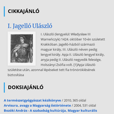
haditechnikát és befolyásolta az egyes országok katonai
teljesítőképességét. Az ipari forradalom Angliája a XIX sz középső
CIKKAJÁNLÓ
harmadára komoly világhatalmi tényező lett. Az ipari forradalom
demográfiai következményei Az ipari forradalommal együtt jár a l
I. Jagelló Ulászló
akosság gyors növekedése. A viszonylagos népfölösleg feltétele az
ipari forradalom kibontakozásának. A lakosság a városok „javára”
I. Ulászló (lengyelül: Władysław III
növekedett. Az ipari forradalom visszahatott a mezőgazdasági
Warneńczyk) 1424. október 10-én született
fejlődésre, megjelentek az első mezőgazdasági gépek. Tovább
Krakkóban. Jagelló-házból származó
javultak a higiénés viszonyok Az ipari forradalom hozzájárult az ún.
magyar király, III. Ulászló néven pedig
demográfiai robbanáshoz Az ipari forradalom gazdasági, társadalmi
lengyel király. Apja II. Ulászló lengyel király,
és szellemi következményei a X IX. sz közepéig A tőkés gazdaság
anyja pedig II. Ulászló negyedik felesége,
fejlődésének alapja az új üzemformák, szervezési eljárások
Holszányi Zsófia volt. [1]Apja Ulászló
bevezetésében, illetve a munkások számának növelésében rejlett. A
születése után, azonnal lépéseket tett fia trónöröklésének
XVIII század közepéig alapvető technológiai, technikai változások
biztosítása
nem következtek be. Megindult az európai gazdaság önfenntartó
növekedése. A XVIII századi gazdasági nekilendülés általános
DOKSIAJÁNLÓ
modernizációs folyamatot indított el. Kibontakozott az ipar, a
mezőgazdaság,
A természetgyógyászat kézikönyve
/ 2010, 365 oldal
az infrastruktúra, a városok forradalma, és alapvető változások
Arvisura, avagy a Magyarság őstörténete
/ 2004, 531 oldal
következtek be a társadalmi osztály szerkezetében is, miközben
Bozóki András - A szabadság kultúrája, Magyar kulturális
megsokszorozódott a népesség. Ezek a változások jelentős hatással