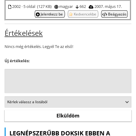
2002 · 5 oldal (127 KB)
magyar
662
2007. május 17.
Jelentkezz be
Kedvencekbe
Beágyazás
Értékelések
Nincs még értékelés. Legyél Te az első!
Új értékelés:
LEGNÉPSZERŰBB DOKSIK EBBEN A