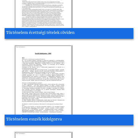
Történelem érettségi tételek röviden
Történelem esszék kidolgozva