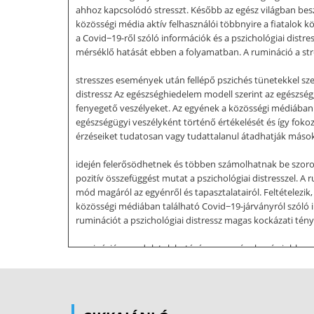
ahhoz kapcsolódó stresszt. Később az egész világban besz
közösségi média aktív felhasználói többnyire a fiatalok kö
a Covid−19-ről szóló információk és a pszichológiai distr
mérséklő hatását ebben a folyamatban. A rumináció a stres
stresszes események után fellépő pszichés tünetekkel 
distressz Az egészséghiedelem modell szerint az egészségg
fenyegető veszélyeket. Az egyének a közösségi médiában t
egészségügyi veszélyként történő értékelését és így fok
érzéseiket tudatosan vagy tudattalanul átadhatják másokn
idején felerősödhetnek és többen számolhatnak be szorong
pozitív összefüggést mutat a pszichológiai distresszel. A
mód magáról az egyénről és tapasztalatairól. Feltételezik
közösségi médiában található Covid−19-járványról szóló 
ruminációt a pszichológiai distressz magas kockázati tén
ruminációs gondolatok hatására az egyének még jobban el
mediátora a közösségimédia-expozíciónak és a pszichológia
érzésében való létezés, ítélkezésmentesen és elfogadóan.
észlelt stressz pszichológiai tünetekre gyakorolt befoly
könnyebben elhatárolódhatnak a negatív eseményektől. A