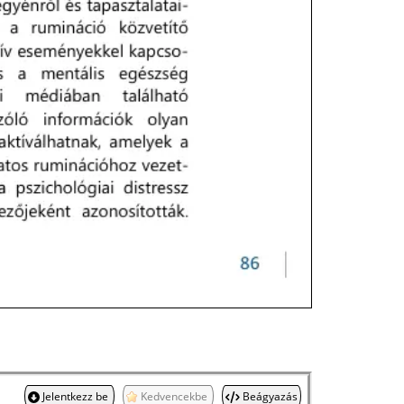
Jelentkezz be
Kedvencekbe
Beágyazás