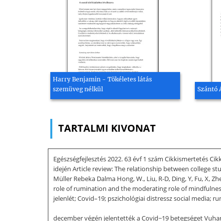
Harry Benjamin - Tökéletes látás
szemüveg nélkül
Szántó 
TARTALMI KIVONAT
Egészségfejlesztés 2022. 63 évf 1 szám Cikkismertetés Cik
idején Article review: The relationship between college 
Müller Rebeka Dalma Hong, W., Liu, R-D, Ding, Y, Fu, X, Z
role of rumination and the moderating role of mindfulne
jelenlét; Covid–19; pszichológiai distressz social media;
december végén jelentették a Covid−19 betegséget Vuhanb