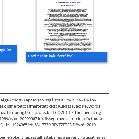
ogatás
Házi praktikák, fortélyok
zsége közötti kapcsolat vizsgálata a Covid−19-járvány
eak Ismertető: Ismertetett cikk: Kulcsszavak: Keywords:
l health during the outbreak of COVID-19: The mediating
101089/cyber20200387 közösségi média; rumináció; tudatos
 09, doi: 1024365/efv63i17779 BEVEZETÉS Először 2019.
en elsőként tapasztalhatták meg a járvány hatását, és az