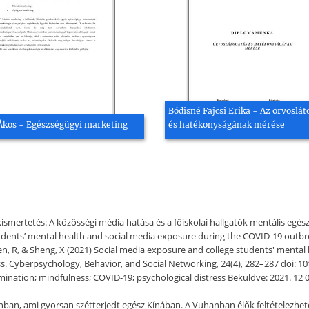
Bódisné Fajcsi Erika - Az orvoslát
Ákos - Egészségügyi marketing
és hatékonyságának mérése
kismertetés: A közösségi média hatása és a főiskolai hallgatók mentális egés
students’ mental health and social media exposure during the COVID-19 outbr
hen, R, & Sheng, X (2021) Social media exposure and college students' menta
ss. Cyberpsychology, Behavior, and Social Networking, 24(4), 282–287 doi: 
 rumination; mindfulness; COVID-19; psychological distress Beküldve: 2021. 12
an, ami gyorsan szétterjedt egész Kínában. A Vuhanban élők feltételezhető