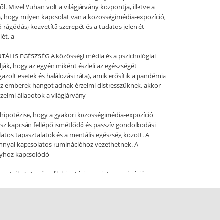
 Mivel Vuhan volt a világjárvány központja, illetve a
lta, hogy milyen kapcsolat van a közösségimédia-expozíció,
 rágódás) közvetítő szerepét és a tudatos jelenlét
ét, a
ÁLIS EGÉSZSÉG A közösségi média és a pszichológiai
ják, hogy az egyén miként észleli az egészségét
zolt esetek és halálozási ráta), amik erősítik a pandémia
 az emberek hangot adnak érzelmi distresszüknek, akkor
elmi állapotok a világjárvány
 hipotézise, hogy a gyakori közösségimédia-expozíció
essz kapcsán fellépő ismétlődő és passzív gondolkodási
latos tapasztalatok és a mentális egészség között. A
vánnyal kapcsolatos ruminációhoz vezethetnek. A
ányhoz kapcsolódó
neteiket. A második hipotézis szerint a rumináció
tor A tudatos jelenlét jellemzője az „itt és most”
szorok ruminációra gyakorolt hatását, és tompíthatja az
a magasabb tudatos jelenléti szinttel rendelkezők
s az egyének viszonylag alacsonyabb szintű