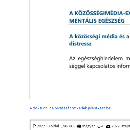
A doksi online olvasásához kérlek jelentkezz be!
2022 · 3 oldal (745 KB)
magyar
4
2022. szep