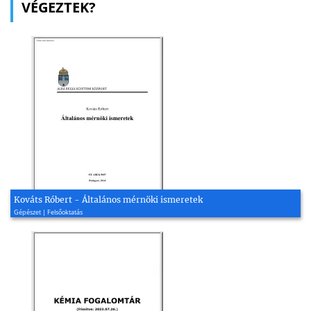
VÉGEZTEK?
Kováts Róbert - Általános mérnöki ismeretek
Gépészet | Felsőoktatás