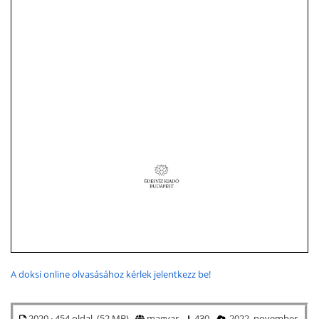
A doksi online olvasásához kérlek jelentkezz be!
2020 · 454 oldal (52 MB)
magyar
430
2022. november