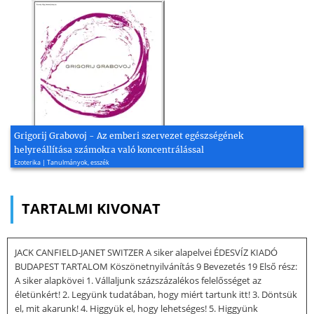
Grigorij Grabovoj - Az emberi szervezet egészségének
helyreállítása számokra való koncentrálással
Ezoterika | Tanulmányok, esszék
TARTALMI KIVONAT
JACK CANFIELD-JANET SWITZER A siker alapelvei ÉDESVÍZ KIADÓ
BUDAPEST TARTALOM Köszönetnyilvánítás 9 Bevezetés 19 Első rész:
A siker alapkövei 1. Vállaljunk százszázalékos felelősséget az
életünkért! 2. Legyünk tudatában, hogy miért tartunk itt! 3. Döntsük
el, mit akarunk! 4. Higgyük el, hogy lehetséges! 5. Higgyünk