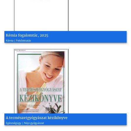
Kémia fogalomtár, 2025
Kémia | Felsőoktatás
A természetgyógyászat kézikönyve
Egészségügy | Népi gyógyászat