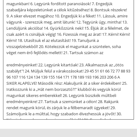
magunkban! 6. Legyünk fordított paranoiások! 7. Engedjük
szabadjára képzeletünket a célok kitűzéséhez! 8. Bontsuk részekre!
9. A siker elvezet magához 10. Engedjük ki a féket! 11. Lássuk, amire
vágyunk - szerezzük meg, amit látunk! 12. Tegyünk úgy, mintha! 13.
Lendüljünk akcióba! 14. Gyürkőzzünk neki! 15. Éljük át a félelmet, de
csak azért is csináljuk végig! 16. Fizessük meg az árat! 17. Kérni! Kérni!
Kérni! 18. Utasítsuk el az elutasítást! 19. Tanuljunk a
visszajelzésekből! 20. Kötelezzük el magunkat a szüntelen, soha
véget nem érő fejlődés mellett! 21. Tartsuk számon az
eredményeinket! 22. Legyünk kitartóak! 23. Alkalmazzuk az „ötös
szabályt"! 24. Múljuk felül a várakozásokat! 29 45 51 61 66 72 77 88 93
96 107 116 124 134 139 155 164 171 178 189 193 196 203 206 6 A
SIKER ALAPELVE! Második rész: Alakuljunk át a siker érdekében! 25.
Iratkozzunk ki a „Hát nem borzasztó?!" klubból és vegyük körül
magunkat sikeres emberekkel! 26. Legyünk büszkék múltbeli
eredményeinkre! 27. Tartsuk a szemünket a célon! 28. Rakjunk
rendet magunk körül, és zárjuk le a félbemaradt ügyeket! 29.
Számoljunk le a múlttal, hogy szabadon élvezhessük a jövőt! 30.
Nézzünk szembe azzal, ami nem működik! 31. Fogadjuk el a
változást! 32. Minősítsük át belső kritikusunkat belső
tanácsadónkká! 33. Lépjünk túl önkorlátozó hiedelmeinken! 34.