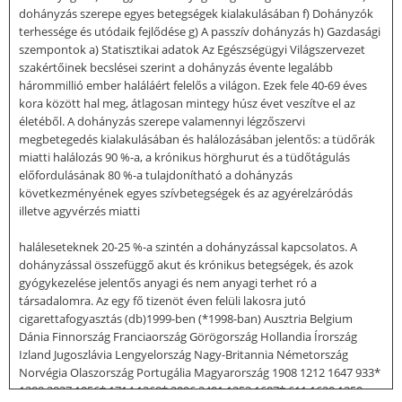
dohányzás szerepe egyes betegségek kialakulásában f) Dohányzók
terhessége és utódaik fejlődése g) A passzív dohányzás h) Gazdasági
szempontok a) Statisztikai adatok Az Egészségügyi Világszervezet
szakértőinek becslései szerint a dohányzás évente legalább
hárommillió ember haláláért felelős a világon. Ezek fele 40-69 éves
kora között hal meg, átlagosan mintegy húsz évet veszítve el az
életéből. A dohányzás szerepe valamennyi légzőszervi
megbetegedés kialakulásában és halálozásában jelentős: a tüdőrák
miatti halálozás 90 %-a, a krónikus hörghurut és a tüdőtágulás
előfordulásának 80 %-a tulajdonítható a dohányzás
következményének egyes szívbetegségek és az agyérelzáródás
illetve agyvérzés miatti
haláleseteknek 20-25 %-a szintén a dohányzással kapcsolatos. A
dohányzással összefüggő akut és krónikus betegségek, és azok
gyógykezelése jelentős anyagi és nem anyagi terhet ró a
társadalomra. Az egy fő tizenöt éven felüli lakosra jutó
cigarettafogyasztás (db)1999-ben (*1998-ban) Ausztria Belgium
Dánia Finnország Franciaország Görögország Hollandia Írország
Izland Jugoszlávia Lengyelország Nagy-Britannia Németország
Norvégia Olaszország Portugália Magyarország 1908 1212 1647 933*
1388 2837 1056* 1714 1268* 2096 2401 1353 1687* 611 1620 1350