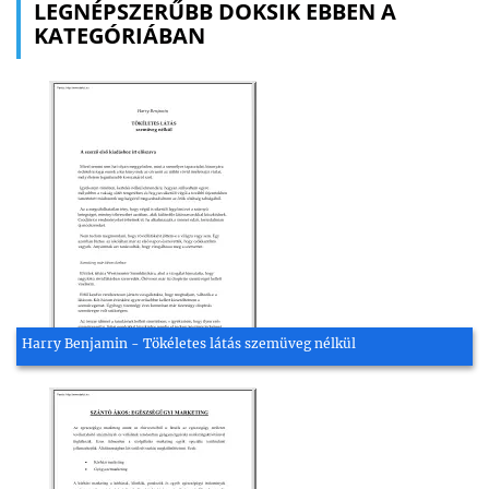
LEGNÉPSZERŰBB DOKSIK EBBEN A
KATEGÓRIÁBAN
Harry Benjamin - Tökéletes látás szemüveg nélkül