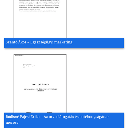
Szántó Ákos - Egészségügyi marketing
Bódisné Fajcsi Erika - Az orvoslátogatás és hatékonyságának
mérése