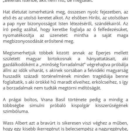
„Belehalt istenbe, akit nem hitt, de megtalált. ’’
Hat életutat ismerhetünk meg, összesen nyolc fejezetben, az
első és az utolsó keretet alkot. Az elsőben Hiribi, az utolsóban
a pap nyer bizonyosságot Isten létezéséről, szándékairól. Az
író pedig azáltal, hogy keretbe foglalja az ő felfedezésüket,
nyomatékosítja az üzenetet: mintha a saját maga
megbizonyosodását erősítené meg.
Megismerhetjük többek között annak az Eperjes mellett
született magyar birtokosnak a hányattatásait, aki
gazdálkodóként a „minőség forradalmát” végrehajtva próbálja
állni az idők viharát, s akinek sorsában a felvidéki magyarság
huszadik századi történelmének minden tragédiája benne
foglaltatik, s aki örökké hű maradt elveihez, erkölcseihez, s így
a borzadalmak nem tudták megtörni méltóságát.
A prágai boltos, Vrana Basil története pedig a mindig a
többségbe simulni próbáló kispolgár kisszerűségének
szimbóluma.
Wass Albert azt a bravúrt is sikeresen viszi véghez a műben,
hogy egy kisebb ikerregényt is belecsempész a nagyregénybe,