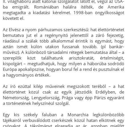
II. világháború alatt katonai szolgálatot látott el, végül az USA-
ba emigrált. Romániában halálra ítélték, de Amerika
megtagadta a kiadatási kérelmet. 1998-ban öngyilkosságot
követett el.
Az Elvész a nyom párhuzamos szerkesztésű: hat élettörténetet
bemutatva jut el a regénynyitó jelenettől a záró fejezetig,
ráadásul a szálak több alkalommal érintik is egymást, hogy
aztán ismét külön utakon fussanak tovább. (pl bankár-
művész). A különböző társadalmi rétegek bemutatása által – a
szereplők közt találhatunk arisztokratát, értelmiségit,
kispolgárt – megtudhatjuk, hogy milyen a háborúba sodródó
Európa apokalipszise, hogyan borul fel a rend és pusztulnak el
a hagyományos értékek.
Az író ezúttal kilép műveinek megszokott teréből – a hat
élettörténet közül csak az egyik játszódik Erdélyben, de
Németország, Lengyelország, Prága vagy épp Párizs egyaránt
a történetének helyszínéül szolgál.
Egy kis székely faluban a Monarchia legkülönbözőbb
tájékairól verbuválódott cserkészek közül hatan elkötnek egy
csónakot. A tákolmányt elragadja az ár, azonban mielőtt