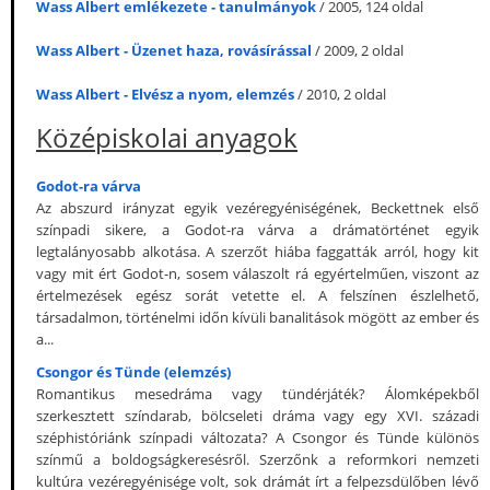
Wass Albert emlékezete - tanulmányok
/ 2005, 124 oldal
Wass Albert - Üzenet haza, rovásírással
/ 2009, 2 oldal
Wass Albert - Elvész a nyom, elemzés
/ 2010, 2 oldal
Középiskolai anyagok
Godot-ra várva
Az abszurd irányzat egyik vezéregyéniségének, Beckettnek első
színpadi sikere, a Godot-ra várva a drámatörténet egyik
legtalányosabb alkotása. A szerzőt hiába faggatták arról, hogy kit
vagy mit ért Godot-n, sosem válaszolt rá egyértelműen, viszont az
értelmezések egész sorát vetette el. A felszínen észlelhető,
társadalmon, történelmi időn kívüli banalitások mögött az ember és
a...
Csongor és Tünde (elemzés)
Romantikus mesedráma vagy tündérjáték? Álomképekből
szerkesztett színdarab, bölcseleti dráma vagy egy XVI. századi
széphistóriánk színpadi változata? A Csongor és Tünde különös
színmű a boldogságkeresésről. Szerzőnk a reformkori nemzeti
kultúra vezéregyénisége volt, sok drámát írt a felpezsdülőben lévő