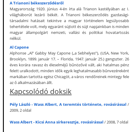
A Trianoni békeszerződésről
Magyarország 1920. június 4-én írta alá Trianon kastélyában az I.
világháborút lezáró békét. A Trianoni békeszerződés gazdasági-
társadalmi hatásait tekintve a magyar történelem legsúlyosabb
tehertétele volt, mely egyaránt sújtott és sújt napjainkban is minden
magyar állampolgárt nemzeti, vallási és politikai hovatartozás
nélkül.
Al Capone
Alphonse „Al” Gabby May Capone („a Sebhelyes”), (USA, New York,
Brooklyn, 1899. január 17. – Florida, 1947. január 25.) gengszter. 26
éves korára ravasz és éleselméjű bűnözővé vált, aki hatalmas pénz
felett uralkodott, minden idők egyik leghatalmasabb bűnvezéreként
markában tartotta egész Chicagót, a város rendőreinek mintegy fele
az ő alkalmazásában állt.
Kapcsolódó doksik
Pély László - Wass Albert, A teremtés története, rovásírással
/
2009, 2 oldal
Wass Albert - Kicsi Anna sírkeresztje, rovásírással
/ 2008, 7 oldal