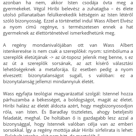
azonban ha nem, akkor Isten csodája óvta meg a
gyermekeket. Végül Hiribi belevész a zuhatagba – és élete
utolsó pillanataiban felülkerekedik kétségein az Isten létéről
szóló bizonyosság. Ezzel a történettel indul Wass Albert Elvész
a nyom című regénye, s természetesen ennek a hat
gyermeknek az élettörténetével ismerkedhetünk meg.
A regény mondanivalójában ott van Wass Albert
istenkeresése is nem csak a szereplőké: nyom: szimbóluma a
szereplők életútjának -> az út-toposz jelenik meg benne, s ez
az út a szereplők sorsának, az azt kísérő választási
lehetőségeknek a metaforája. Ez esetben pedig a nyom
elveszett: bizonytalanságot sugall, s valóban: ez a
bizonytalanság jellemzi mindannyiuk életét.
Wass egyfajta teológiai magyarázattal szolgál: Istennel hozza
párhuzamba a békességet, a boldogságot, magát az életet.
Hiribi halász az életét áldozta azért, hogy megbizonyosodjon
róla, van Isten. És Baradlay tiszteletes, ahogy beteljesíti
feladatát, meghal. De holtában ő is gazdagabb lesz azzal a
bizonysággal, hogy Istennek valóban célja van az emberi
sorsokkal. Így a regény mottója akár Hiribi sírfelirata is lehet: