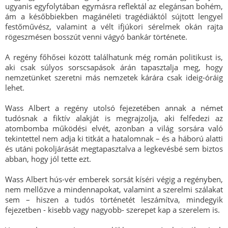
ugyanis egyfolytában egymásra reflektál az elegánsan bohém,
ám a későbbiekben magánéleti tragédiáktól sújtott lengyel
festőművész, valamint a vélt ifjúkori sérelmek okán rajta
rögeszmésen bosszút venni vágyó bankár története.
A regény főhősei között találhatunk még román politikust is,
aki csak súlyos sorscsapások árán tapasztalja meg, hogy
nemzetünket szeretni más nemzetek kárára csak ideig-óráig
lehet.
Wass Albert a regény utolsó fejezetében annak a német
tudósnak a fiktív alakját is megrajzolja, aki felfedezi az
atombomba működési elvét, azonban a világ sorsára való
tekintettel nem adja ki titkát a hatalomnak – és a háború alatti
és utáni pokoljárását megtapasztalva a legkevésbé sem biztos
abban, hogy jól tette ezt.
Wass Albert hús-vér emberek sorsát kíséri végig a regényben,
nem mellőzve a mindennapokat, valamint a szerelmi szálakat
sem – hiszen a tudós történetét leszámítva, mindegyik
fejezetben - kisebb vagy nagyobb- szerepet kap a szerelem is.