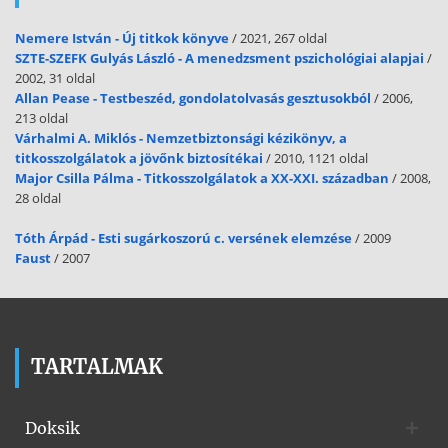
Nemere István - Új titkok könyve
/ 2021, 267 oldal
SZTE-SZEFK Gulyás László - A menedzsment pszichológiai alapjai
/
2002, 31 oldal
Allan Pease - Testbeszéd, gondolatolvasás gesztusokból
/ 2006,
213 oldal
Várhalmi A. Miklós - Nemzetbiztonsági kézikönyv, a
titkosszolgálatok a jövőnk biztosítékai
/ 2010, 1121 oldal
Major Csilla Pálma - Titkosszolgálatok a XX-XXI. században
/ 2008,
28 oldal
Tóth Árpád - Esti sugárkoszorú c. versének elemzése
/ 2009
Faust
/ 2007
TARTALMAK
Doksik