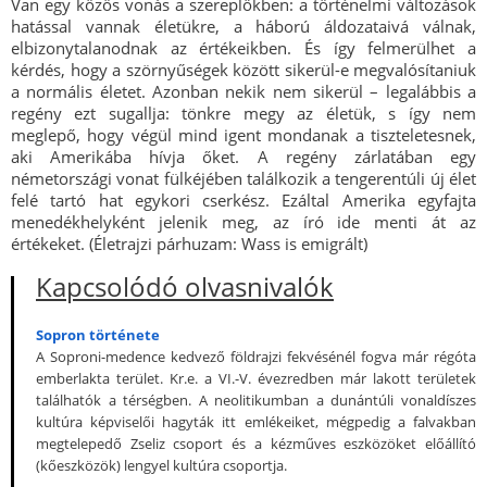
Van egy közös vonás a szereplőkben: a történelmi változások
hatással vannak életükre, a háború áldozataivá válnak,
elbizonytalanodnak az értékeikben. És így felmerülhet a
kérdés, hogy a szörnyűségek között sikerül-e megvalósítaniuk
a normális életet. Azonban nekik nem sikerül – legalábbis a
regény ezt sugallja: tönkre megy az életük, s így nem
meglepő, hogy végül mind igent mondanak a tiszteletesnek,
aki Amerikába hívja őket. A regény zárlatában egy
németországi vonat fülkéjében találkozik a tengerentúli új élet
felé tartó hat egykori cserkész. Ezáltal Amerika egyfajta
menedékhelyként jelenik meg, az író ide menti át az
értékeket. (Életrajzi párhuzam: Wass is emigrált)
Kapcsolódó olvasnivalók
Sopron története
A Soproni-medence kedvező földrajzi fekvésénél fogva már régóta
emberlakta terület. Kr.e. a VI.-V. évezredben már lakott területek
találhatók a térségben. A neolitikumban a dunántúli vonaldíszes
kultúra képviselői hagyták itt emlékeiket, mégpedig a falvakban
megtelepedő Zseliz csoport és a kézműves eszközöket előállító
(kőeszközök) lengyel kultúra csoportja.