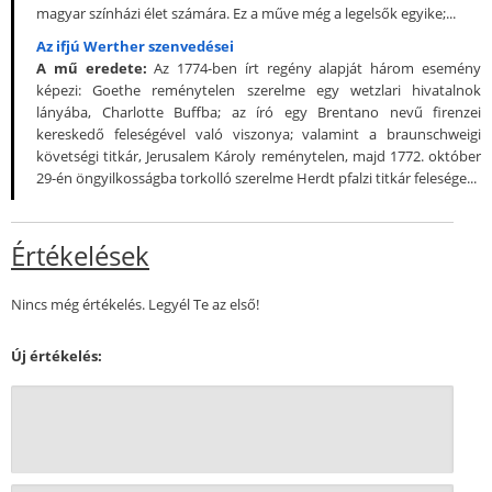
magyar színházi élet számára. Ez a műve még a legelsők egyike;...
Az ifjú Werther szenvedései
A mű eredete:
Az 1774-ben írt regény alapját három esemény
képezi: Goethe reménytelen szerelme egy wetzlari hivatalnok
lányába, Charlotte Buffba; az író egy Brentano nevű firenzei
kereskedő feleségével való viszonya; valamint a braunschweigi
követségi titkár, Jerusalem Károly reménytelen, majd 1772. október
29-én öngyilkosságba torkolló szerelme Herdt pfalzi titkár felesége...
Értékelések
Nincs még értékelés. Legyél Te az első!
Új értékelés: