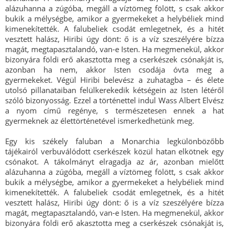
alázuhanna a zúgóba, megáll a víztömeg fölött, s csak akkor
bukik a mélységbe, amikor a gyermekeket a helybéliek mind
kimenekítették. A falubeliek csodát emlegetnek, és a hitét
vesztett halász, Hiribi úgy dönt: ő is a víz szeszélyére bízza
magát, megtapasztalandó, van-e Isten. Ha megmenekül, akkor
bizonyára földi erő akasztotta meg a cserkészek csónakját is,
azonban ha nem, akkor Isten csodája óvta meg a
gyermekeket. Végül Hiribi belevész a zuhatagba – és élete
utolsó pillanataiban felülkerekedik kétségein az Isten létéről
szóló bizonyosság. Ezzel a történettel indul Wass Albert Elvész
a nyom című regénye, s természetesen ennek a hat
gyermeknek az élettörténetével ismerkedhetünk meg.
Egy kis székely faluban a Monarchia legkülönbözőbb
tájékairól verbuválódott cserkészek közül hatan elkötnek egy
csónakot. A tákolmányt elragadja az ár, azonban mielőtt
alázuhanna a zúgóba, megáll a víztömeg fölött, s csak akkor
bukik a mélységbe, amikor a gyermekeket a helybéliek mind
kimenekítették. A falubeliek csodát emlegetnek, és a hitét
vesztett halász, Hiribi úgy dönt: ő is a víz szeszélyére bízza
magát, megtapasztalandó, van-e Isten. Ha megmenekül, akkor
bizonyára földi erő akasztotta meg a cserkészek csónakját is,