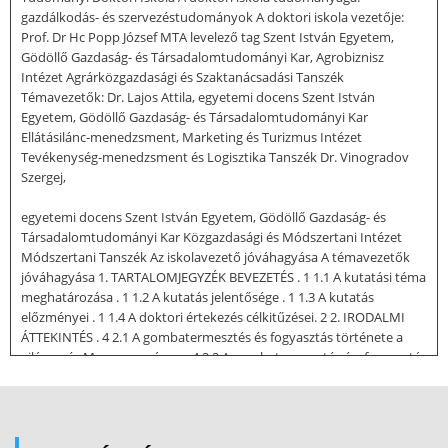
gazdálkodás- és szervezéstudományok A doktori iskola vezetője:
Prof. Dr Hc Popp József MTA levelező tag Szent István Egyetem,
Gödöllő Gazdaság- és Társadalomtudományi Kar, Agrobiznisz
Intézet Agrárközgazdasági és Szaktanácsadási Tanszék
Témavezetők: Dr. Lajos Attila, egyetemi docens Szent István
Egyetem, Gödöllő Gazdaság- és Társadalomtudományi Kar
Ellátásilánc-menedzsment, Marketing és Turizmus Intézet
Tevékenység-menedzsment és Logisztika Tanszék Dr. Vinogradov
Szergej,
egyetemi docens Szent István Egyetem, Gödöllő Gazdaság- és
Társadalomtudományi Kar Közgazdasági és Módszertani Intézet
Módszertani Tanszék Az iskolavezető jóváhagyása A témavezetők
jóváhagyása 1. TARTALOMJEGYZÉK BEVEZETÉS . 1 1.1 A kutatási téma
meghatározása . 1 1.2 A kutatás jelentősége . 1 1.3 A kutatás
előzményei . 1 1.4 A doktori értekezés célkitűzései. 2 2. IRODALMI
ÁTTEKINTÉS . 4 2.1 A gombatermesztés és fogyasztás története a
világon és Magyarországon . 4 2.2 A gombatermesztés és -fogyasztás
jelentősége. 7 2.3 A gomba mint egészséges, gyógyhatású és
funkcionális élelmiszer . 9 2.4 A világ gombatermesztésének helyzete,
világpiaci trendek, új kihívások . 12 2.42 Az észak-amerikai régió
gombatermesztése . 17 2.43 Az Európai Unió gombatermesztése . 18