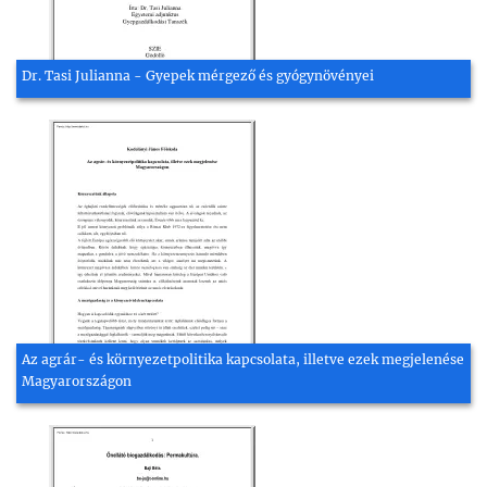
Dr. Tasi Julianna - Gyepek mérgező és gyógynövényei
Az agrár- és környezetpolitika kapcsolata, illetve ezek megjelenése
Magyarországon