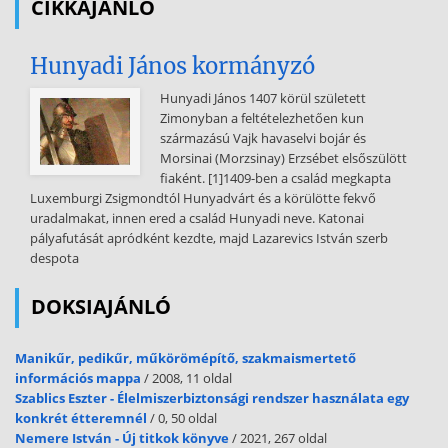
CIKKAJÁNLÓ
2.5 Fogyasztói magatartás . 24 2.51 Fogyasztói magatartásvizsgálat,
fogyasztói magatartást befolyásoló
Hunyadi János kormányzó
tényezők. 24 2.52 Az élelmiszerfogyasztói magatartás sajátosságai.
28 2.53 Élelmiszerfogyasztói magatartástrendek . 29 2.54
Hunyadi János 1407 körül született
Funkcionális élelmiszerek élelmiszerfogyasztói sajátosságai, trendjei .
Zimonyban a feltételezhetően kun
32 2.6 A gombafogyasztói magatartás vizsgálata . 37 2.61
származású Vajk havaselvi bojár és
Gombafogyasztói szokások a világon . 38 2.62 Gombafogyasztói
Morsinai (Morzsinay) Erzsébet elsőszülött
szokások Magyarországon . 39 2.7 Élelmiszerfogyasztói modellek . 42
fiaként. [1]1409-ben a család megkapta
3. ANYAG ÉS MÓDSZER . 48 3.11 A gombatermesztés empirikus
Luxemburgi Zsigmondtól Hunyadvárt és a körülötte fekvő
vizsgálatának hipotézisrendszere . 48 3.12 A gombafogyasztás
uradalmakat, innen ered a család Hunyadi neve. Katonai
empirikus vizsgálatának hipotetikus rendszere . 48 3.2 A szekunder
pályafutását apródként kezdte, majd Lazarevics István szerb
adatforrásokra épülő kutatás . 49 3.3 A primer adatforrásokra épülő
despota
kutatás . 50 3.31 A gombatermesztők strukturált mélyinterjús
vizsgálata . 50 3.32 A gombafogyasztói szokások felmérése
DOKSIAJÁNLÓ
magyarországi fogyasztók körében . 54 3.4 Az alkalmazott
statisztikai módszerek . 55 4. EREDMÉNYEK . 59 4.1 A gombavertikum
modellezése
Manikűr, pedikűr, műkörömépítő, szakmaismertető
információs mappa
/ 2008, 11 oldal
Porter-féle gyémánt modell alapján . 59 4.11 Termelési tényezők a
Szablics Eszter - Élelmiszerbiztonsági rendszer használata egy
hazai gombaágazatban . 59 4.12 Keresleti tényezők a
konkrét étteremnél
/ 0, 50 oldal
gombaágazatban . 69 4.13 A vállalati stratégia és versengés
Nemere István - Új titkok könyve
/ 2021, 267 oldal