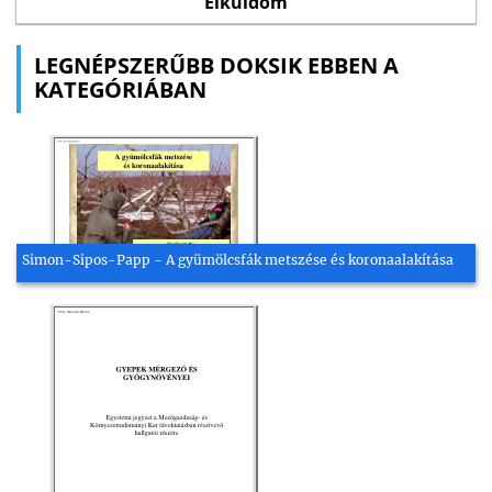
LEGNÉPSZERŰBB DOKSIK EBBEN A
KATEGÓRIÁBAN
Simon-Sipos-Papp - A gyümölcsfák metszése és koronaalakítása