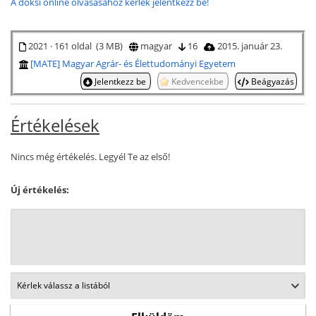
A doksi online olvasásához kérlek jelentkezz be!
2021 · 161 oldal (3 MB)
magyar
16
2015. január 23.
[MATE] Magyar Agrár- és Élettudományi Egyetem
Jelentkezz be
Kedvencekbe
Beágyazás
Értékelések
Nincs még értékelés. Legyél Te az első!
Új értékelés: