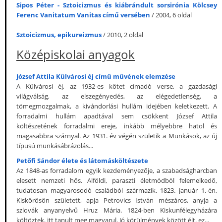
Sipos Péter - Sztoicizmus és kiábrándult sorsirónia Kölcsey
Ferenc Vanitatum Vanitas című versében
/ 2004, 6 oldal
Sztoicizmus, epikureizmus
/ 2010, 2 oldal
Középiskolai anyagok
József Attila Külvárosi éj című művének elemzése
A Külvárosi éj, az 1932-es kötet címadó verse, a gazdasági
világválság, az elszegényedés, az elégedetlenség, a
tömegmozgalmak, a kivándorlási hullám idejében keletkezett. A
forradalmi hullám apadtával sem csökkent József Attila
költészetének forradalmi ereje, inkább mélyebbre hatol és
magasabbra szárnyal. Az 1931. év végén születik a Munkások, az új
típusú munkásábrázolás...
Petőfi Sándor élete és látomásköltészete
Az 1848-as forradalom egyik kezdeményezője, a szabadságharcban
elesett nemzeti hős. Alföldi, paraszti életmódból felemelkedő,
tudatosan magyarosodó családból származik. 1823. január 1.-én,
Kiskőrösön született, apja Petrovics István mészáros, anyja a
szlovák anyanyelvű Hruz Mária. 1824-ben Kiskunfélegyházára
költöztek, itt tanult meg magyarul. Jó körülmények között élt, ez...