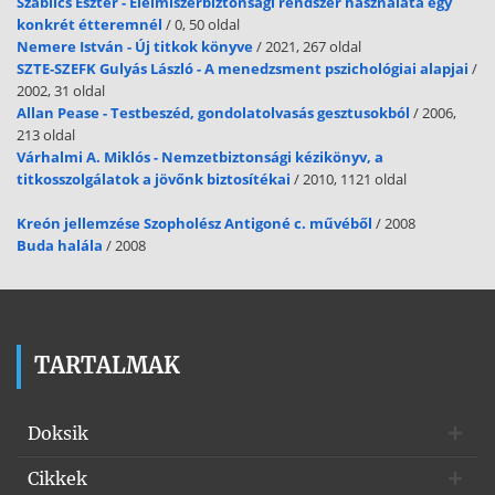
Szablics Eszter - Élelmiszerbiztonsági rendszer használata egy
konkrét étteremnél
/ 0, 50 oldal
Nemere István - Új titkok könyve
/ 2021, 267 oldal
SZTE-SZEFK Gulyás László - A menedzsment pszichológiai alapjai
/
2002, 31 oldal
Allan Pease - Testbeszéd, gondolatolvasás gesztusokból
/ 2006,
213 oldal
Várhalmi A. Miklós - Nemzetbiztonsági kézikönyv, a
titkosszolgálatok a jövőnk biztosítékai
/ 2010, 1121 oldal
Kreón jellemzése Szopholész Antigoné c. művéből
/ 2008
Buda halála
/ 2008
TARTALMAK
Doksik
Cikkek