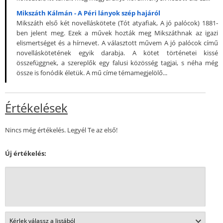
Mikszáth Kálmán - A Péri lányok szép hajáról
Mikszáth első két novelláskötete (Tót atyafiak, A jó palócok) 1881‐
ben jelent meg. Ezek a művek hozták meg Mikszáthnak az igazi
elismertséget és a hírnevet. A választott művem A jó palócok című
novelláskötetének egyik darabja. A kötet történetei kissé
összefüggnek, a szereplők egy falusi közösség tagjai, s néha még
össze is fonódik életük. A mű címe témamegjelölő...
Értékelések
Nincs még értékelés. Legyél Te az első!
Új értékelés: