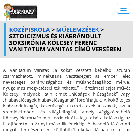
KÖZÉPISKOLA
>
MŰELEMZÉSEK
>
SZTOICIZMUS ÉS KIÁBRÁNDULT
SORSIRÓNIA KÖLCSEY FERENC
VANITATUM VANITAS CÍMŰ VERSÉBEN
A Vanitatum vanitas „a sokat vesztett kebelből azután
származhatott, minekutána veszteségeit az emberi élet
nevetséges parányiságához és múlandóságához mérve,
nyugalmas megvetéssel tekinthette.” – értelmezi saját művét
Kölcsey, melynek latin címét „hiúságok hiúságának” vagy
„hiábavalóságok hiábavalóságának” fordíthatjuk. A költő teljes
kiábrándultságát, keserűségét tükrözik ezek a szavak, azt a
szemléletmódot és világfelfogást, amely végigkövethető
Kölcsey életművében a kezdetektől a legutolsó alkotásokig, az
Elfojtódástól a Zrínyi második énekéig. A hasonló látásmód
mögött természetesen különböző okokat tárhatunk fel az