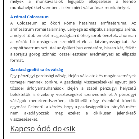
melyek a munkavállalók legújabb elképzelései a leendő
munkahelyükkel szemben, illetve miért váltanának munkahelyet.
A római Colosseum
A Colosseum az ókori Róma hatalmas amfiteátruma. Az
amfiteátrum római találmány. Lényege az elliptikus alaprajzú aréna,
amelyet több emelet magasságban ülőhelysorok öveztek, ahonnan
a nézők biztonságosan szemlélhették a látványosságokat. Az
amphitheatrum szó utal az épülettípus eredetére, hiszen két, félkör
alaprajzú görög színház "összeillesztése" eredményezi az ellipszis
formát.
Gazdaságpolitika és válság
Egy pénzügyi-gazdasági válság idején vállalatok és magánszemélyek
tömegei mennek tönkre. A gazdasági visszaesésekkel együtt járó
tőzsdei árfolyamzuhanások idején a stabil pénzügyi helyzetű
befektetők is érzékeny veszteségeket szenvednek el. A pénzügyi
válságok menetrendszerűen, körülbelül négy évenként követik
egymást. Felmerül a kérdés, hogy a gazdaságpolitika irányító miért
nem akadályozzák meg ezeket a ciklikusan jelentkező
visszaeséseket.
Kapcsolódó doksik