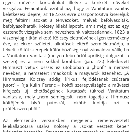
egyes művészi korszakokat illetve a konkrét műveket
vizsgálva. Feladatunk ezúttal az, hogy a Vanitatum vanitas
keletkezési idejére, az 1823-as évre összpontosítva kíséreljük
meg feltárni azokat a tényezőket, melyek befolyásolták,
befolyásolhatták Kölcsey lélekállapotát, amit még ezt az egy
esztendőt vizsgálva sem nevezhetünk változatlannak. 1823 a
viszonylag ritkán alkotó Kölcsey életművének igen termékeny
éve, az ekkor született alkotások eltérő szemléletmódja, a
felvett költői szerepek különbözősége nyilvánvalóvá válik, ha
a Vanitatum vanitast (melyen februártól áprilisig dolgozott a
szerző) és a nem sokkal korábban (jan. 22.) keletkezett
Himnuszt vetjük össze: ez utóbbiban a „honfi” a nemzet
nevében, a nemzetért imádkozik a magyarok Istenéhez. „A
Himnusszal Kölcsey addigi lírikusi fejlődésének csúcsára
jutott” – írja Kulin Ferenc – költői szerepválságát; a művészi
kifejezés új lehetőségeinek kutatását tükrözi Vanitatum
vanitas-a, mely „nem semlegesíti, nem tagadja a Himnusz
költőjének hívő pátoszát, inkább kioldja azt a
prófétaszerepből.”
Az elemzendő versünkben megjelenő reményvesztett
lélekállapotára utalva Kölcsey a „sokat vesztett kebel”