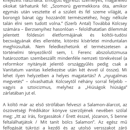
kifejezést használta. Emögött egyrészt személyes, magánéleti
okokat tárhatunk fel: „Szomorú gyermekkora óta, amikor
egymás után vesztette el a szüleit és fél szeme világát, a
borongó bánat úgy hozzánőtt természetéhez, hogy nélküle
talán élni sem tudott volna.” (Szerb Antal) Továbbá Kölcsey
számára – Berzsenyihez hasonlóan – feloldhatatlan dilemmát
jelentett földesúri életformájának és költői-tudósi
becsvágyának éles ellentéte, kitörési kísérletei minduntalan
meghiúsultak. Nem feledkezhetünk el természetesen a
történelmi tényezőkről sem, I. Ferenc abszolutizmusa
határozottan szembeszállt mindenféle nemzeti törekvéssel (a
reformkor nyitányát jelentő országgyűlés pedig csak a
Vanitatum vanitas keletkezése után két évvel ül össze). Mi
lehet ilyen helyzetben a helyes magatartás? A „nyugalmas
megvetés” – olvashattuk Kölcseytől néhány sorral feljebb –
vagyis a sztoicizmus, melyhez a „Hiúságok hiúsága”
zárlatában jut el.
A költő már az első strófában felveszi a Salamon-álarcot, az
ószövetségi Prédikátor könyve szerzőjének nevében szólal
meg: „Itt az írás, forgassátok / Érett ésszel, józanon, S benne
feltalálhatjátok / Mit tanít bölcs Salamon”. Az egész mű
felfogását tükrözi a kezdő és az utolsó versszakot záró