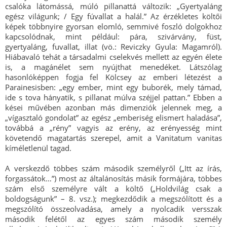
csalóka látomássá, múló pillanattá változik: „Gyertyaláng
egész világunk; / Egy fúvallat a halál.” Az érzékletes költői
képek többnyire gyorsan elomló, semmivé foszló dolgokhoz
kapcsolódnak, mint például: pára, szivárvány, füst,
gyertyaláng, fuvallat, illat (vö.: Reviczky Gyula: Magamról).
Hiábavaló tehát a társadalmi cselekvés mellett az egyén élete
is, a magánélet sem nyújthat menedéket. Látszólag
hasonlóképpen fogja fel Kölcsey az emberi létezést a
Parainesisben: „egy ember, mint egy buborék, mely támad,
ide s tova hányatik, s pillanat múlva széjjel pattan.” Ebben a
kései művében azonban más dimenziók jelennek meg, a
„vígasztaló gondolat” az egész „emberiség elismert haladása”,
továbbá a „rény” vagyis az erény, az erényesség mint
követendő magatartás szerepel, amit a Vanitatum vanitas
kíméletlenül tagad.
A verskezdő többes szám második személyről („Itt az írás,
forgassátok…”) most az általánosítás másik formájára, többes
szám első személyre vált a költő („Holdvilág csak a
boldogságunk” – 8. vsz.); megkezdődik a megszólított és a
megszólító összeolvadása, amely a nyolcadik versszak
második felétől az egyes szám második személy