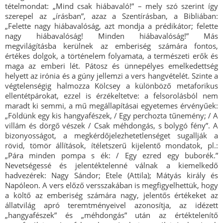
tételmondat: „Mind csak hiábavaló!” – mely szó szerint így
szerepel az „írásban”, azaz a Szentírásban, a Bibliában:
„Felette nagy hiábavalóság, azt mondja a prédikátor; felette
nagy hiábavalóság! Minden hiábavalóság!” Más
megvilágításba kerülnek az emberiség számára fontos,
értékes dolgok, a történelem folyamata, a természeti erők és
maga az emberi lét. Pátosz és ünnepélyes emelkedettség
helyett az irónia és a gúny jellemzi a vers hangvételét. Szinte a
végtelenségig halmozza Kölcsey a különböző metaforikus
ellentétpárokat, ezzel is érzékeltetve: a felsorolásból nem
maradt ki semmi, a mű megállapításai egyetemes érvényűek:
„Földünk egy kis hangyafészek, / Egy perchozta tűnemény; / A
villám és dörgő vészek / Csak méhdongás, s bolygó fény”. A
bizonyosságot, a megkérdőjelezhetetlenséget sugallják a
rövid, tömör állítások, ítéletszerű kijelentő mondatok, pl.:
„Pára minden pompa s ék: / Egy ezred egy buborék.”
Nevetségessé és jelentéktelenné válnak a kiemelkedő
hadvezérek: Nagy Sándor; Etele (Attila); Mátyás király és
Napóleon. A vers előző versszakában is megfigyelhettük, hogy
a költő az emberiség számára nagy, jelentős értékeket az
állatvilág apró teremtményeivel azonosítja, az idézett
„hangyafészek” és „méhdongás” után az értéktelenítő