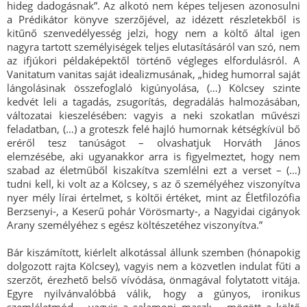
hideg dadogásnak”. Az alkotó nem képes teljesen azonosulni
a Prédikátor könyve szerzőjével, az idézett részletekből is
kitűnő szenvedélyesség jelzi, hogy nem a költő által igen
nagyra tartott személyiségek teljes elutasításáról van szó, nem
az ifjúkori példaképektől történő végleges elfordulásról. A
Vanitatum vanitas saját idealizmusának, „hideg humorral saját
lángolásinak összefoglaló kigúnyolása, (…) Kölcsey szinte
kedvét leli a tagadás, zsugorítás, degradálás halmozásában,
változatai kieszelésében: vagyis a neki szokatlan művészi
feladatban, (…) a groteszk felé hajló humornak kétségkívül bő
eréről tesz tanúságot – olvashatjuk Horváth János
elemzésébe, aki ugyanakkor arra is figyelmeztet, hogy nem
szabad az életműből kiszakítva szemlélni ezt a verset – (…)
tudni kell, ki volt az a Kölcsey, s az ő személyéhez viszonyítva
nyer mély lírai értelmet, s költői értéket, mint az Életfilozófia
Berzsenyi-, a Keserű pohár Vörösmarty-, a Nagyidai cigányok
Arany személyéhez s egész költészetéhez viszonyítva.”
Bár kiszámított, kiérlelt alkotással állunk szemben (hónapokig
dolgozott rajta Kölcsey), vagyis nem a közvetlen indulat fűti a
szerzőt, érezhető belső vívódása, önmagával folytatott vitája.
Egyre nyilvánvalóbbá válik, hogy a gúnyos, ironikus