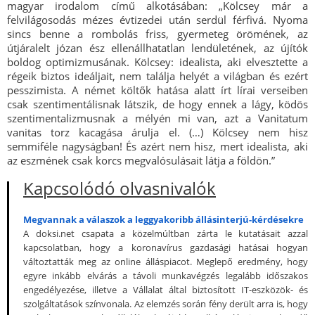
magyar irodalom című alkotásában: „Kölcsey már a
felvilágosodás mézes évtizedei után serdül férfivá. Nyoma
sincs benne a rombolás friss, gyermeteg örömének, az
útjáralelt józan ész ellenállhatatlan lendületének, az újítók
boldog optimizmusának. Kölcsey: idealista, aki elvesztette a
régeik biztos ideáljait, nem találja helyét a világban és ezért
pesszimista. A német költők hatása alatt írt lírai verseiben
csak szentimentálisnak látszik, de hogy ennek a lágy, ködös
szentimentalizmusnak a mélyén mi van, azt a Vanitatum
vanitas torz kacagása árulja el. (…) Kölcsey nem hisz
semmiféle nagyságban! És azért nem hisz, mert idealista, aki
az eszmének csak korcs megvalósulásait látja a földön.”
Kapcsolódó olvasnivalók
Megvannak a válaszok a leggyakoribb állásinterjú-kérdésekre
A doksi.net csapata a közelmúltban zárta le kutatásait azzal
kapcsolatban, hogy a koronavírus gazdasági hatásai hogyan
változtatták meg az online álláspiacot. Meglepő eredmény, hogy
egyre inkább elvárás a távoli munkavégzés legalább időszakos
engedélyezése, illetve a Vállalat által biztosított IT-eszközök- és
szolgáltatások színvonala. Az elemzés során fény derült arra is, hogy