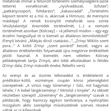
metaforák immár a felsorolt történelmi személyiségekre (azok
tetteire) vonatkoznak: „nyúlvadászat, őzfutás”;
„patkánycsoport, foltdarázs”; „kakasviadal”. „Történelmi
képsort teremt ez a mű is, akárcsak a Himnusz, de mennyire
másképp! A remek kicsinyítő metaforák sora szinte
’elsúlytalanítja’ évezredek történelmét, (…) a nemzeti
történelmet azonban [Kölcsey] – rá jellemző módon – egy-egy
érzelmi hangsúllyal itt is kiemeli az általános leminősítésből”
(Fenyő István): „Mátyás dicső csatázási…”, „Zrínyi Miklós szent
pora…” A költő Zrínyi „szent poráról” beszél, vagyis az
általános értéktelenítés folyamatát újra megtörve értéktelített
jelzőt használ. A kiemelés nem véletlen: Kölcsey
példaképének tartja Zrínyit, akit több alkotásában is felidéz
(Zrínyi dala; Zrínyi második éneke; Rebellis vers).
Az erényt és az őszinte lelkesedést is értékteleníti a
prédikátor-költő, eszményei csupán kóros jelenségként
szerepelnek: „A virtus nagy tűneményi / Gőz, mit hagymáz
lehele; / A kebel lángérzeményi / Vértolúl s kínjele”. Az idézett
részletben szereplő „tűnemény” és „lángérzemény” szavak is
példázzák, hogy Kazinczy egykori tanítványa, a nyelvújítási
mozgalom aktív szereplője művészetének szerves részévé
váltak az új kifejezések.