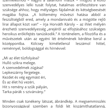
szemléletmód – vagyis a salamoni maszk – mögött a költő
szenvedélyes lelki tusát folytat, hatalmas erőfeszítésre van
szüksége ahhoz, hogy mélységes fájdalmát és kétségbeesését
magába fojtsa. „A költemény művészi hatása abból a
feszültségből ered, amely a mondanivaló és a mögötte rejlő
lírai állapot közt van” – írja Horváth Károly – az ihlet mélyén
érezhető szenvedélyesség „erejéről az elfojtásához szükséges
heroikus erőkifejtés tanúskodik.” A történelem, a filozófia és a
művészetek után az egyéni lét értelmének kérdése kerül a
középpontba. Kölcsey kíméletlenül leszámol hittel,
reménnyel, boldogsággal és hírnévvel:
„Mi az élet tűzfolyása?
Hulló szikra melege.
A szenvedelmek zúgása?
Lepkeszárny fergetege.
Kezdet és vég egymást éri,
És az élet hű vezéri,
Hit s remény a szűk pályán,
Tarka párák s szivárvány.”
Minden csak tünékeny látszat, ábrándkép. A megsemmisülés
bizonyosságával szemben a földi lét kiszámíthatatlanná,