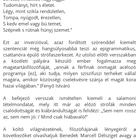
Tudományt, hírt s életet.
Légy, mint szikla rendületlen,
Tompa, nyúgodt, érezetlen,
S kedv emel vagy bú temet,
Szépnek s rútnak húnyj szemet.”
Ezt az inverzióval, azaz fordított szórenddel kiemelt
szentenciát még hangsúlyosabbá teszi az epigrammatikus,
csattanóra épülő strófaszerkezet. Az utolsó előtti versszakban
a közéleti pályára készülő ember fogalmazza meg
magatartásfilozófiáját, „annak a férfinak önmagát acélozó
programja [ez], aki tudja, milyen sziszifuszi terheket vállal
magára, amikor közösségi cselekvésre szánja el magát kora
hazai világában.” (Fenyő István)
A befejező versszak ismételten kiemeli a salamoni
tételmondatat, mely itt már az előző strófák minden
csalódottságát és kiábrándultságát is felidézi: „Sem nem rossz
az, sem nem jó: / Mind csak hiábavaló!”
A költő világnézetének, filozófiájának lényegéről a
következőket olvashatjuk Benedek Marcell Délsziget avagy a