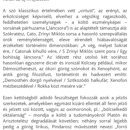
A szó klasszikus értelmében vett „virtust”, az erényt, az
erkölcsiséget képviselő, elveihez a végsőkig ragaszkodó,
feddhetetlen személyiségek – a költő eszményképei –
sorsának párhuzama („láncsora”) is az alaptételt támasztja alá:
Szókratész, Cato, Zrínyi Miklós sorsa a hasonló szerepvállalás
örök reménytelenségét, eleve elrendelt hiábavalóságát
érzékelteti történelmi dimenziókban: „A vég, melyet Sokrat
ére, / Catonak kihulló vére, / S Zrínyi Miklós szent pora / Egy
bohóság láncsora.” Az idézett rész utolsó két sorához
hasonlóan egyszerre dicsér és ironizál Kölcsey például, mikor
Démoszthenészt, az ókori görög szónokot és Xenophónt, az
antik görög filozófust, történetírót és hadvezért említi:
„Demosthén dörgő nyelvével / Szitkozódó halkufár; Xenofon
mézbeszédével / Rokka közt mesére vár.”
Ezen kettőségből adódó feszültséget fokozzák azok a jelzős
szerkezetek, amelyekben egymást kizáró ellentét áll fenn jelző
és jelzett szó között, vagyis az oximoronok, pl.: „bölcselkedő
oktalanság” – mondja a költő a tudományokról Platón és
Arisztotelész degradálását követően; néhány sorral lejjebb
pedig a görög lírikus, Pindarosz művészetét nevezi „forró