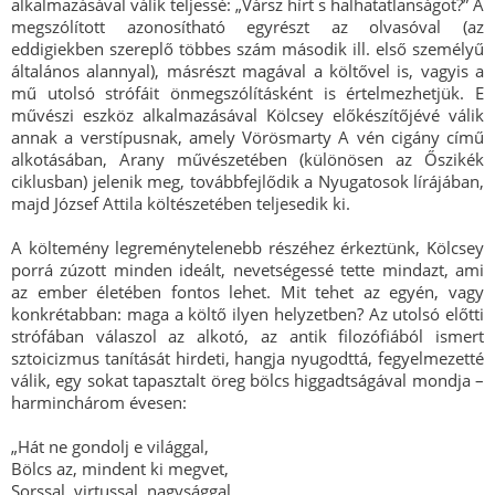
alkalmazásával válik teljessé: „Vársz hírt s halhatatlanságot?” A
megszólított azonosítható egyrészt az olvasóval (az
eddigiekben szereplő többes szám második ill. első személyű
általános alannyal), másrészt magával a költővel is, vagyis a
mű utolsó strófáit önmegszólításként is értelmezhetjük. E
művészi eszköz alkalmazásával Kölcsey előkészítőjévé válik
annak a verstípusnak, amely Vörösmarty A vén cigány című
alkotásában, Arany művészetében (különösen az Őszikék
ciklusban) jelenik meg, továbbfejlődik a Nyugatosok lírájában,
majd József Attila költészetében teljesedik ki.
A költemény legreménytelenebb részéhez érkeztünk, Kölcsey
porrá zúzott minden ideált, nevetségessé tette mindazt, ami
az ember életében fontos lehet. Mit tehet az egyén, vagy
konkrétabban: maga a költő ilyen helyzetben? Az utolsó előtti
strófában válaszol az alkotó, az antik filozófiából ismert
sztoicizmus tanítását hirdeti, hangja nyugodttá, fegyelmezetté
válik, egy sokat tapasztalt öreg bölcs higgadtságával mondja –
harminchárom évesen:
„Hát ne gondolj e világgal,
Bölcs az, mindent ki megvet,
Sorssal, virtussal, nagysággal