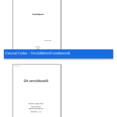
Csernai Csaba - Verziókövető rendszerek