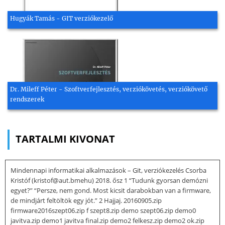
Hugyák Tamás - GIT verziókezelő
Dr. Mileff Péter - Szoftverfejlesztés, verziókövetés, verziókövető
rendszerek
TARTALMI KIVONAT
Mindennapi informatikai alkalmazások – Git, verziókezelés Csorba
Kristóf (kristof@aut.bmehu) 2018. ősz 1 “Tudunk gyorsan demózni
egyet?” “Persze, nem gond. Most kicsit darabokban van a firmware,
de mindjárt feltöltök egy jót.” 2 Hajjaj. 20160905.zip
firmware2016szept06.zip f szept8.zip demo szept06.zip demo0
javitva.zip demo1 javitva final.zip demo2 felkesz.zip demo2 ok.zip