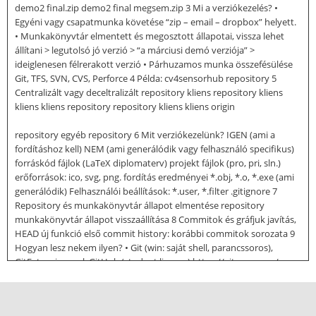
demo2 final.zip demo2 final megsem.zip 3 Mi a verziókezelés? •
Egyéni vagy csapatmunka követése “zip – email – dropbox” helyett.
• Munkakönyvtár elmentett és megosztott állapotai, vissza lehet
állítani > legutolsó jó verzió > “a márciusi demó verziója” >
ideiglenesen félrerakott verzió • Párhuzamos munka összefésülése
Git, TFS, SVN, CVS, Perforce 4 Példa: cv4sensorhub repository 5
Centralizált vagy deceltralizált repository kliens repository kliens
kliens kliens repository repository kliens kliens origin
repository egyéb repository 6 Mit verziókezelünk? IGEN (ami a
fordításhoz kell) NEM (ami generálódik vagy felhasználó specifikus)
forráskód fájlok (LaTeX diplomaterv) projekt fájlok (pro, pri, sln.)
erőforrások: ico, svg, png. fordítás eredményei *.obj, *.o, *.exe (ami
generálódik) Felhasználói beállítások: *.user, *.filter .gitignore 7
Repository és munkakönyvtár állapot elmentése repository
munkakönyvtár állapot visszaállítása 8 Commitok és gráfjuk javítás,
HEAD új funkció első commit history: korábbi commitok sorozata 9
Hogyan lesz nekem ilyen? • Git (win: saját shell, parancssoros),
GitExtensions, pl. GitHub (student license) https://git-scm.com/
http://code.googlecom/p/gitextensions/ https://github.com/ GitExt
vagy clone. Git GitHub.com 10 Snippetek •
http://bmeaut.githubio/snippets/#git • Pro.Git könyv •