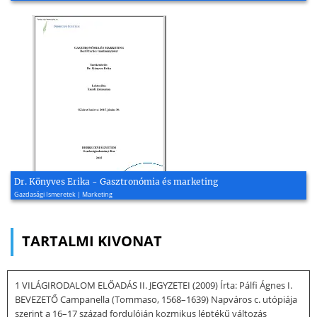
Dr. Könyves Erika - Gasztronómia és marketing
Gazdasági Ismeretek | Marketing
TARTALMI KIVONAT
1 VILÁGIRODALOM ELŐADÁS II. JEGYZETEI (2009) Írta: Pálfi Ágnes I.
BEVEZETŐ Campanella (Tommaso, 1568–1639) Napváros c. utópiája
szerint a 16–17 század fordulóján kozmikus léptékű változás