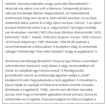
várható. Káoszba süllyedés, avagy spirituális felemelkedés? –
Akárcsak ma, akkor is ez volt a dilemma. Campanella jóslata a
változás horderejét illetően beigazolódott, de mibenlétének
értelmezése máig sem zárult le. Nem kérdés azonban: az európai
szellemből ekkor pattan ki a négy újkori európai „hérosz”. S az újkori
európai embernek azóta is ez a „négyosztatú” tipológiai modellje
van érvényben: Hamlet (1601) Don Juan (Molina: dráma íródik: 1610;
bemutató: 1624; 1. kiadás: 1630) Don Quijote I. könyv: 1605; II könyv:
1614 Faust-Népkönyv: 1587; Marlowe: 1604 Mi áll ezeknek a
sorstörténeteknek a fókuszában? A középkori világ- és emberkép
válsága? Hitetlenség? Isten elleni lázadás? Avagy evangelizáció? A
(krisztusi) személyiség létrejötte? Vissza az igaz hithez a személyes
üdvtörténeten keresztül, mely ebben a négy sorsmodellben ölt
testet, és valójában egy irányba mutat? A felvilágosodás
gondolkodói szerint az ember(iség) egyetlen esélye a „sötét”
középkortól való megszabadulás a ráció jegyében. E művekben a
káoszt látják és utasítják el Példa erre Voltaire Hamlet-olvasata
(Értekezés a tragédiáról, 1748): „Semmi sem áll tőlem távolabb
persze, mint hogy a Hamletet egészében jónak tartsam. Durva és
embertelen ez a tragédia, Franciaországban és Olaszországban a
legműveletlenebb néptömeg sem nézné meg. Hamlet megbolondul