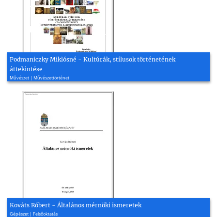
Podmaniczky Miklósné - Kultúrák, stílusok történetének
áttekintése
Művészet | Művészettörténet
Kováts Róbert - Általános mérnöki ismeretek
Gépészet | Felsőoktatás