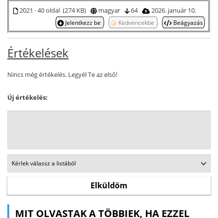
2021 · 40 oldal (274 KB)
magyar
64
2026. január 10.
Jelentkezz be
Kedvencekbe
Beágyazás
Értékelések
Nincs még értékelés. Legyél Te az első!
Új értékelés:
MIT OLVASTAK A TÖBBIEK, HA EZZEL