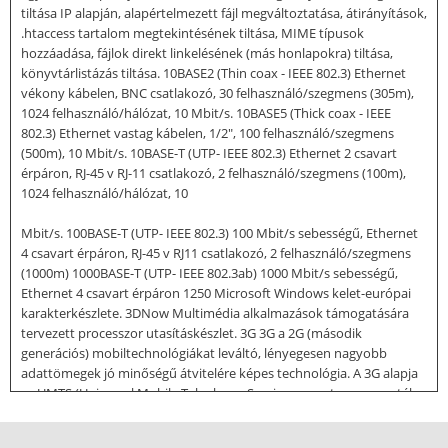
tiltása IP alapján, alapértelmezett fájl megváltoztatása, átirányítások,
.htaccess tartalom megtekintésének tiltása, MIME típusok
hozzáadása, fájlok direkt linkelésének (más honlapokra) tiltása,
könyvtárlistázás tiltása. 10BASE2 (Thin coax - IEEE 802.3) Ethernet
vékony kábelen, BNC csatlakozó, 30 felhasználó/szegmens (305m),
1024 felhasználó/hálózat, 10 Mbit/s. 10BASE5 (Thick coax - IEEE
802.3) Ethernet vastag kábelen, 1/2", 100 felhasználó/szegmens
(500m), 10 Mbit/s. 10BASE-T (UTP- IEEE 802.3) Ethernet 2 csavart
érpáron, RJ-45 v RJ-11 csatlakozó, 2 felhasználó/szegmens (100m),
1024 felhasználó/hálózat, 10
Mbit/s. 100BASE-T (UTP- IEEE 802.3) 100 Mbit/s sebességű, Ethernet
4 csavart érpáron, RJ-45 v RJ11 csatlakozó, 2 felhasználó/szegmens
(1000m) 1000BASE-T (UTP- IEEE 802.3ab) 1000 Mbit/s sebességű,
Ethernet 4 csavart érpáron 1250 Microsoft Windows kelet-európai
karakterkészlete. 3DNow Multimédia alkalmazások támogatására
tervezett processzor utasításkészlet. 3G 3G a 2G (második
generációs) mobiltechnológiákat leváltó, lényegesen nagyobb
adattömegek jó minőségű átvitelére képes technológia. A 3G alapja
az UMTS (Universal Mobile Telephone Service – egyetemes vezeték
nélküli telefonszolgáltatás), amely nagykiterjedésű, kétirányú rádió-
összeköttetésen keresztüli adatátvitelt szolgáló eljárás, 384 kbit/s