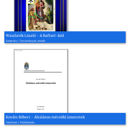
Waszlavik László - A Raffael-kód
Ezoterika | Tanulmányok, esszék
Kováts Róbert - Általános mérnöki ismeretek
Gépészet | Felsőoktatás