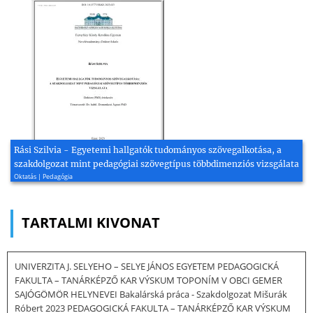
Rási Szilvia - Egyetemi hallgatók tudományos szövegalkotása, a
szakdolgozat mint pedagógiai szövegtípus többdimenziós vizsgálata
Oktatás | Pedagógia
TARTALMI KIVONAT
UNIVERZITA J. SELYEHO – SELYE JÁNOS EGYETEM PEDAGOGICKÁ
FAKULTA – TANÁRKÉPZŐ KAR VÝSKUM TOPONÍM V OBCI GEMER
SAJÓGÖMÖR HELYNEVEI Bakalárská práca - Szakdolgozat Mišurák
Róbert 2023 PEDAGOGICKÁ FAKULTA – TANÁRKÉPZŐ KAR VÝSKUM