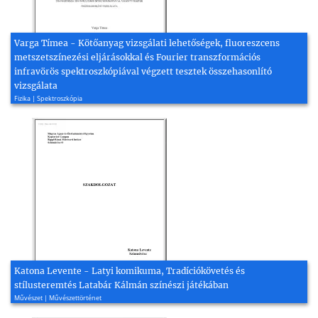
Varga Tímea - Kötőanyag vizsgálati lehetőségek, fluoreszcens
metszetszínezési eljárásokkal és Fourier transzformációs
infravörös spektroszkópiával végzett tesztek összehasonlító
vizsgálata
Fizika | Spektroszkópia
Katona Levente - Latyi komikuma, Tradíciókövetés és
stílusteremtés Latabár Kálmán színészi játékában
Művészet | Művészettörténet