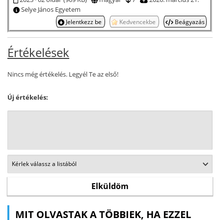
Selye János Egyetem
Jelentkezz be
Kedvencekbe
Beágyazás
Értékelések
Nincs még értékelés. Legyél Te az első!
Új értékelés:
MIT OLVASTAK A TÖBBIEK, HA EZZEL