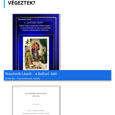
VÉGEZTEK?
Waszlavik László - A Raffael-kód
Ezoterika | Tanulmányok, esszék