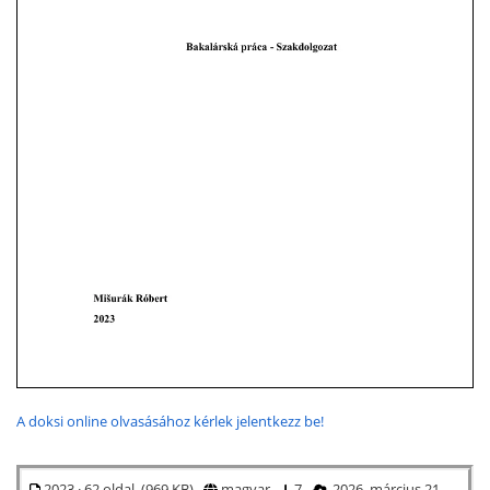
A doksi online olvasásához kérlek jelentkezz be!
2023 · 62 oldal (969 KB)
magyar
7
2026. március 21.