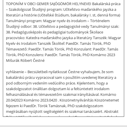
TOPONÍM V OBCI GEMER SAJÓGÖMÖR HELYNEVEI Bakalárská práca
– Szakdolgozat Študijný program: Učiteľstvo maďarského jayzka a
literatúri a histórie (Učiteľské štúdium, bakalársky I. st, denná forma)
Tanulmányi program: Magyar nyelv és irodalom – Történelem
Študijný odbor: 38. Učiteľstvo a pedagogické vedy Tanulmányi szak:
38. Pedagógusképzés és pedagógiai tudományok Školiace
pracovisko: Katedra maďarského jazyka a literatúry Tanszék: Magyar
Nyelv és Irodalom Tanszék Školiteľ: PaedDr. Tamás Török, PhD
Témavezető: PaedDr. Tamás Török, PhD Konzulant: PaedDr. Tamás
Török, PhD Konzulens: PaedDr. Tamás Török, PhD Komárno 2023
Mišurák Róbert Čestné
vyhlásenie – Becsületbeli nyilatkozat Čestne vyhalsujem, že som
bakalárskú prácu vypracoval sam s použitím uvedenej literatúry a
pod odborným vedením vedúcého práce. Kijelentem, hogy a
szakdolgozatot önállóan dolgoztam ki a feltüntetett irodalom
felhasználásával és témavezetőm szakmai irányításával. Komárno
20.042023 Komárno 2023.0420 . Köszönetnyilvánítás Köszönetemet
fejezem ki PaedDr. Török Tamásnak, PhD szakdolgozatom
megírásában nyújtott segítségéért és szakmai tanácsaiért. Abstrakt
Róbert Mišurák: Výskum toponím v obci Gemer Univerzita J. Selyeho
v Komárne Pedagogická fakulta Katedra maďarského jayyka a