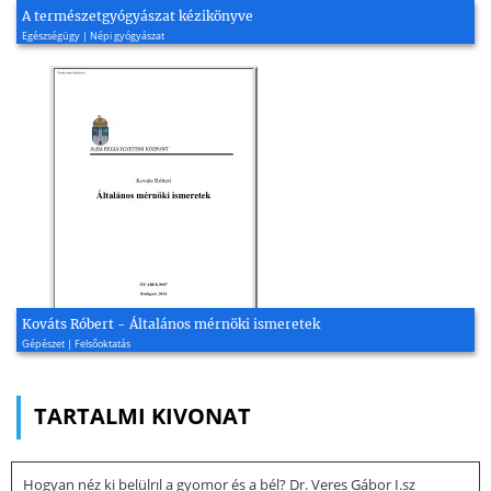
A természetgyógyászat kézikönyve
Egészségügy | Népi gyógyászat
Kováts Róbert - Általános mérnöki ismeretek
Gépészet | Felsőoktatás
TARTALMI KIVONAT
Hogyan néz ki belülrıl a gyomor és a bél? Dr. Veres Gábor I.sz