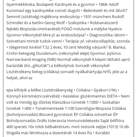
Gyermekklinika, Budapest Kardnyelı és a gyomor • 1868: Adolf
Kussmaul egy kardnyelıbe csövet dugott • Belenézett és mit látott?
Semmit (sötétség) Hajlékony endoszkóp • 1931 müncheni Rudolf
Schindler és a berlini Georg Wolf • Száloptika • Robbanásszerő
fejlıdés Biopsziás (mintavételi) FOGÓ Indulunk a mélybe Nyelıcsı
Gyomor Vékonybél Mire jó az endoszkópia? • Diagnosztika: látom •
Szövettani mintát tudok venni • Terápia: pl. vérzéscsillapítás, szonda
• Idegentest kivétel T.Sz 2 éves, 10 cent Meddig várjunk? B. Bianka,
Crohn betegség Duodenum, (vékonybél eleje) Gyomor, pylorus
Narrow-band imaging (NBI) Normál vékonybél A képen látható apró
barázdák (kis „giliszták”) a bélbolyhok Sorvadt vékonybél
Lisztérzékeny beteg (cöliákia) sorvadt nyálkahártyája NYÍL jelzi az a
helyet, ahol az
epe kifolyik a bélbe Lisztérzékenység • Cöliakia • Gyakori (1%) •
Könnyő kórismézni (vérvétel) • Kezelése: gluténmentes DIÉTA • Nem
volt ez mindig így (Dicke) Klasszikus tünetek 1:1000 + Szokatlan
tünetek 1:400 + Tünetmentesek 1:100 Szerológia+Biopszia Cöliákia
(boholysorvadás) Biocard gyorsteszt ÉP Cöliákia szövettan ÉP
Boholysorvadás Orális tolerancia Immunvédekezés Saját bélflóra
400 species 10x több bélbaktérium, mint testünk sejtjei (1013) 10 db
Shigella már létrehozza a dizentériát 14 éves fiú • Korábbi