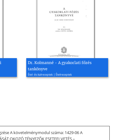
i
Dr. Kolmanné - A gyakorlati főzés
tankönyve
Étel- és italreceptek | Ételreceptek
gzése A követelménymodul száma: 1429-06 A
MLÁSÁT OKOZÓ TÉNYEZŐK ESETFELVETÉS –