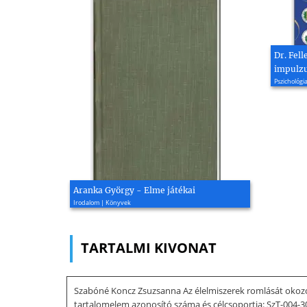
Dr. Fell
impulzu
Pszichológia
Aranka György - Elme játékai
Irodalom | Könyvek
TARTALMI KIVONAT
Szabóné Koncz Zsuzsanna Az élelmiszerek romlását oko
tartalomelem azonosító száma és célcsoportja: SzT