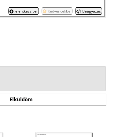
Jelentkezz be
Kedvencekbe
Beágyazás