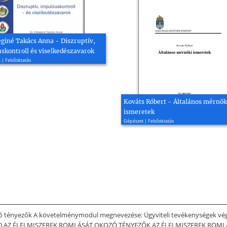
eginé Takács Anna - Diszruptív,
skontroll és viselkedészavarok
 | Felsőoktatás
Kováts Róbert - Általános mérnök
ismeretek
Gépészet | Felsőoktatás
zó tényezők A követelménymodul megnevezése: Ügyviteli tevékenységek vé
-004-30 AZ ÉLELMISZEREK ROMLÁSÁT OKOZÓ TÉNYEZŐK AZ ÉLELMISZEREK RO