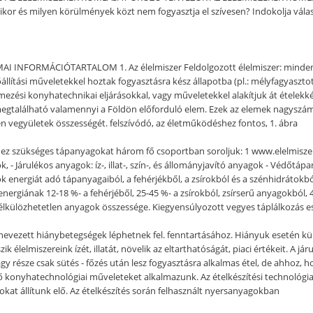
ikor és milyen körülmények közt nem fogyasztja el szívesen? Indokolja válas
FORMÁCIÓTARTALOM 1. Az élelmiszer Feldolgozott élelmiszer: minden oly
állítási műveletekkel hoztak fogyasztásra kész állapotba (pl.: mélyfagyaszto
lmezési konyhatechnikai eljárásokkal, vagy műveletekkel alakítjuk át ételekk
található valamennyi a Földön előforduló elem. Ezek az elemek nagyszámú 
vegyületek összességét. felszívódó, az életműködéshez fontos, 1. ábra
éhez szükséges tápanyagokat három fő csoportban soroljuk: 1 www.elelmi
 - Járulékos anyagok: íz-, illat-, szín-, és állományjavító anyagok - Védőtáp
 energiát adó tápanyagaiból, a fehérjékből, a zsírokból és a szénhidrátokból
energiának 12-18 %- a fehérjéből, 25-45 %- a zsírokból, zsírserű anyagokból,
ülözhetetlen anyagok összessége. Kiegyensúlyozott vegyes táplálkozás ese
nevezett hiánybetegségek léphetnek fel. fenntartásához. Hiányuk esetén k
elmiszereink ízét, illatát, növelik az eltarthatóságát, piaci értékeit. A járul
gy része csak sütés - főzés után lesz fogyasztásra alkalmas étel, de ahhoz, h
böző konyhatechnológiai műveleteket alkalmazunk. Az ételkészítési technológ
okat állítunk elő. Az ételkészítés során felhasznált nyersanyagokban