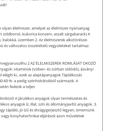
zát!
an élelmiszer, amelyet az élelmiszer nyersanyag
tt zöldborsó, kukorica konzerv, aszalt sárgabarack) A
é, italokká. üzemben 2. Az élelmiszerek alkotórészei
és változatos összetételű vegyületeket tartalmaz.
szervegyiarusulihu 2 AZ ÉLELMISZEREK ROMLÁSÁT OKOZÓ
anyagok: vitaminok (vízben- és zsírban oldódó), ásványi
 elégíti ki., ezek az alaptápanyagok Táplálkozás
 40-60 %- a pedig szénhidrátokból származik. A
tén fedezik a teljes
ülönböző A járulékos anyagok olyan természetes és
ékos anyagok íz, illat, szín és állományjavító anyagok. 3.
ogy tápláló, jó ízű és étvágygerjesztő legyen, ismernünk
ia vagy konyhatechnikai eljárások azon műveletek