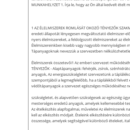
MUNKAHELYZET 1. Írja le, hogy az Ön által kedvelt ételt m
1 AZ ÉLELMISZEREK ROMLÁSÁT OKOZÓ TÉNYEZŐK SZAKMAI IN
eredeti állapotát lényegesen megváltoztató élelmiszer-elő
nyers élelmiszereket, a feldolgozott élelmiszereket az éle
Élelmiszereinkben kisebb vagy nagyobb mennyiségben meg
Tápanyagoknak nevezzük a szervezetben nélkülözhetetlen 
Élelmiszerek összetevői1 Az emberi szervezet működés
TÉNYEZŐK - Alaptápanyagok: fehérjék, zsírok, szénhidrátok,
anyagok, Az energiaszükségletet szervezetünk a táplálékok
szempontjából a legmegfelelőbb, ha a táplálékból felvett 
védőtápanyagok a szervezet egészséges működéséhez nélk
szükségletet, és alapvetően szükségesek az egészség úgy
mesterséges eredetű anyagok, amelyek kellemesebbé teszik él
Az ételkészítés alapfogalmai, műveletei Az élelmiszerek na
kell az elkészítés módjait. Ételeink elkészítésére külön
összessége, amelyek segítségével különböző ételeket, ital